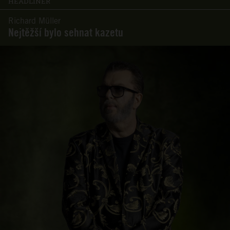
HEADLINER
Richard Müller
Nejtěžší bylo sehnat kazetu