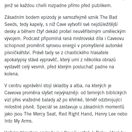
jenž se každou chvíli rozpadne přímo před publikem.
Zásadním bodem epizody je samozřejmě vznik
The Bad
Seeds
, tedy kapely, s níž Cave vytvořil své nejdůležitější
desky a během čtyř dekád prošel neuvěřitelným uměleckým
vývojem. Podcast připomíná raná mistrovská díla i Caveovu
schopnost proměnit syrovou energii v promyšlené autorské
písničkářství. Právě tady se z chaotického hlasatele
apokalypsy stává vypravěč, který umí z několika obrazů
vystavět celý vesmír, před kterým posluchač padne na
kolena.
V centru vyprávění stojí skladby a alba, na kterých je
Caveova proměna slyšet nejvýrazněji: od temných biblických
vizí přes vražedné balady až po křehké, téměř odzbrojující
milostné písně. Speciál se zastavuje u zásadních momentů
jako jsou
The Mercy Seat
,
Red Right Hand
,
Henry Lee
nebo
Into My Arms
.