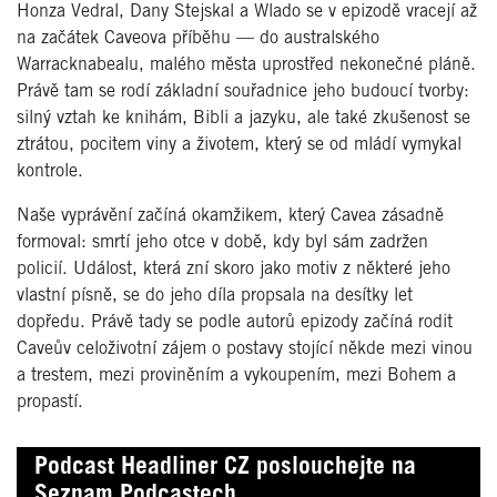
Honza Vedral, Dany Stejskal a Wlado se v epizodě vracejí až
na začátek Caveova příběhu — do australského
Warracknabealu, malého města uprostřed nekonečné pláně.
Právě tam se rodí základní souřadnice jeho budoucí tvorby:
silný vztah ke knihám, Bibli a jazyku, ale také zkušenost se
ztrátou, pocitem viny a životem, který se od mládí vymykal
kontrole.
Naše vyprávění začíná okamžikem, který Cavea zásadně
formoval: smrtí jeho otce v době, kdy byl sám zadržen
policií. Událost, která zní skoro jako motiv z některé jeho
vlastní písně, se do jeho díla propsala na desítky let
dopředu. Právě tady se podle autorů epizody začíná rodit
Caveův celoživotní zájem o postavy stojící někde mezi vinou
a trestem, mezi proviněním a vykoupením, mezi Bohem a
propastí.
Podcast Headliner CZ poslouchejte na
Seznam Podcastech