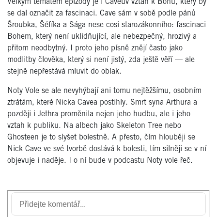
Velkým tématem epizody je i Caveův vztah k Bohu, který by
se dal označit za fascinaci. Cave sám v sobě podle pánů
Šroubka, Šéfíka a Sága nese cosi starozákonního: fascinaci
Bohem, který není uklidňující, ale nebezpečný, hrozivý a
přitom neodbytný. I proto jeho písně znějí často jako
modlitby člověka, který si není jistý, zda ještě věří — ale
stejně nepřestává mluvit do oblak.
Noty Vole se ale nevyhýbají ani tomu nejtěžšímu, osobním
ztrátám, které Nicka Cavea postihly. Smrt syna Arthura a
později i Jethra proměnila nejen jeho hudbu, ale i jeho
vztah k publiku. Na albech jako
Skeleton Tree
nebo
Ghosteen
je to slyšet bolestně. A přesto, čím hlouběji se
Nick Cave ve své tvorbě dostává k bolesti, tím silněji se v ní
objevuje i naděje. I o ní bude v podcastu Noty vole řeč.