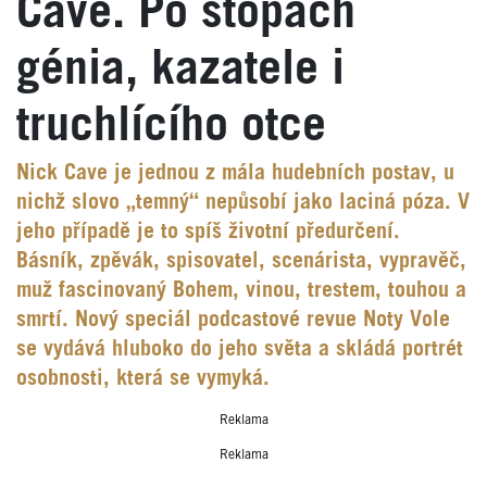
Cave. Po stopách
génia, kazatele i
truchlícího otce
Nick Cave je jednou z mála hudebních postav, u
nichž slovo „temný“ nepůsobí jako laciná póza. V
jeho případě je to spíš životní předurčení.
Básník, zpěvák, spisovatel, scenárista, vypravěč,
muž fascinovaný Bohem, vinou, trestem, touhou a
smrtí. Nový speciál podcastové revue Noty Vole
se vydává hluboko do jeho světa a skládá portrét
osobnosti, která se vymyká.
Reklama
Reklama