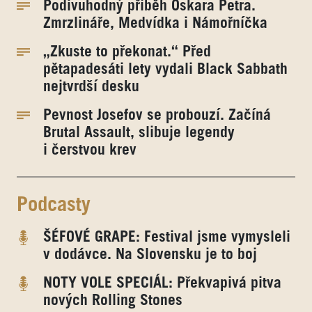
Podivuhodný příběh Oskara Petra.
Zmrzlináře, Medvídka i Námořníčka
„Zkuste to překonat.“ Před
pětapadesáti lety vydali Black Sabbath
nejtvrdší desku
Pevnost Josefov se probouzí. Začíná
Brutal Assault, slibuje legendy
i čerstvou krev
Podcasty
ŠÉFOVÉ GRAPE: Festival jsme vymysleli
v dodávce. Na Slovensku je to boj
NOTY VOLE SPECIÁL: Překvapivá pitva
nových Rolling Stones