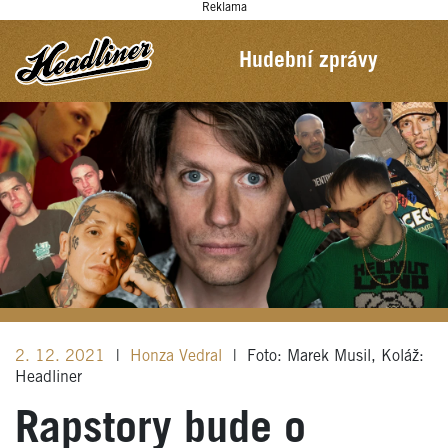
Reklama
Hudební zprávy
2. 12. 2021
|
Honza Vedral
|
Foto: Marek Musil, Koláž:
Headliner
Rapstory bude o