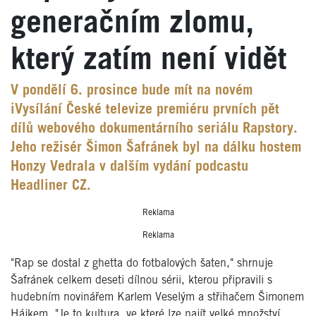
generačním zlomu,
který zatím není vidět
V pondělí 6. prosince bude mít na novém
iVysílání České televize premiéru prvních pět
dílů webového dokumentárního seriálu Rapstory.
Jeho režisér Šimon Šafránek byl na dálku hostem
Honzy Vedrala v dalším vydání podcastu
Headliner CZ.
Reklama
Reklama
"Rap se dostal z ghetta do fotbalových šaten," shrnuje
Šafránek celkem deseti dílnou sérii, kterou připravili s
hudebním novinářem Karlem Veselým a střihačem Šimonem
Hájkem. "Je to kultura, ve které lze najít velké množství