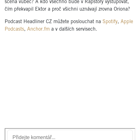
scéna vůbec? A kdo všechno bude v Rapstory vystupovat,
čím překvapil Ektor a proč všichni uznávají zrovna Oriona?
Podcast Headliner CZ můžete poslouchat na
Spotify
,
Apple
Podcasts
,
Anchor.fm
a v dalších servisech.