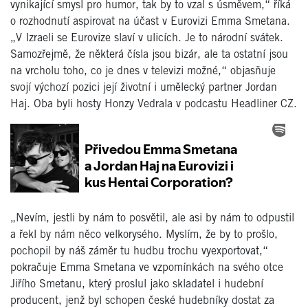
vynikající smysl pro humor, tak by to vzal s úsměvem,“ říká
o rozhodnutí aspirovat na účast v Eurovizi Emma Smetana.
„V Izraeli se Eurovize slaví v ulicích. Je to národní svátek.
Samozřejmě, že některá čísla jsou bizár, ale ta ostatní jsou
na vrcholu toho, co je dnes v televizi možné,“ objasňuje
svojí výchozí pozici její životní i umělecký partner Jordan
Haj. Oba byli hosty Honzy Vedrala v podcastu Headliner CZ.
„Nevím, jestli by nám to posvětil, ale asi by nám to odpustil
a řekl by nám něco velkorysého. Myslím, že by to prošlo,
pochopil by náš záměr tu hudbu trochu vyexportovat,“
pokračuje Emma Smetana ve vzpomínkách na svého otce
Jiřího Smetanu, který proslul jako skladatel i hudební
producent, jenž byl schopen české hudebníky dostat za