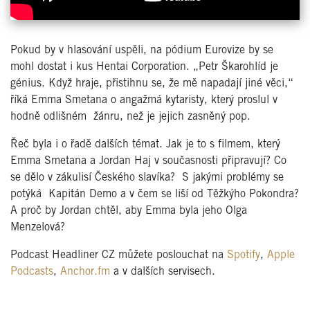
Pokud by v hlasování uspěli, na pódium Eurovize by se
mohl dostat i kus Hentai Corporation. „Petr Škarohlíd je
génius. Když hraje, přistihnu se, že mě napadají jiné věci,“
říká Emma Smetana o angažmá kytaristy, který proslul v
hodně odlišném žánru, než je jejich zasněný pop.
Řeč byla i o řadě dalších témat. Jak je to s filmem, který
Emma Smetana a Jordan Haj v současnosti připravují? Co
se dělo v zákulisí Českého slavíka? S jakými problémy se
potýká Kapitán Demo a v čem se liší od Těžkýho Pokondra?
A proč by Jordan chtěl, aby Emma byla jeho Olga
Menzelová?
Podcast Headliner CZ můžete poslouchat na
Spotify
,
Apple
Podcasts
,
Anchor.fm
a v dalších servisech.