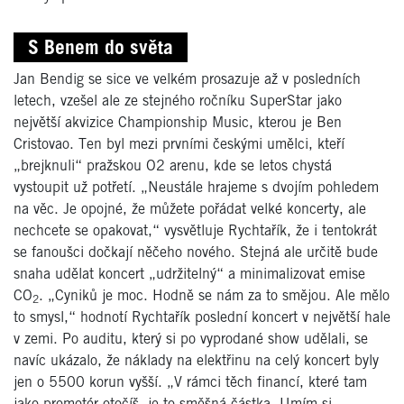
S Benem do světa
Jan Bendig se sice ve velkém prosazuje až v posledních
letech, vzešel ale ze stejného ročníku SuperStar jako
největší akvizice Championship Music, kterou je Ben
Cristovao. Ten byl mezi prvními českými umělci, kteří
„brejknuli“ pražskou O2 arenu, kde se letos chystá
vystoupit už potřetí. „Neustále hrajeme s dvojím pohledem
na věc. Je opojné, že můžete pořádat velké koncerty, ale
nechcete se opakovat,“ vysvětluje Rychtařík, že i tentokrát
se fanoušci dočkají něčeho nového. Stejná ale určitě bude
snaha udělat koncert „udržitelný“ a minimalizovat emise
CO
. „Cyniků je moc. Hodně se nám za to smějou. Ale mělo
2
to smysl,“ hodnotí Rychtařík poslední koncert v největší hale
v zemi. Po auditu, který si po vyprodané show udělali, se
navíc ukázalo, že náklady na elektřinu na celý koncert byly
jen o 5500 korun vyšší. „V rámci těch financí, které tam