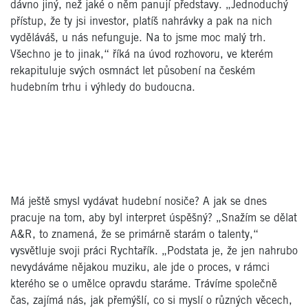
dávno jiný, než jaké o něm panují představy. „Jednoduchý
přístup, že ty jsi investor, platíš nahrávky a pak na nich
vyděláváš, u nás nefunguje. Na to jsme moc malý trh.
Všechno je to jinak,“ říká na úvod rozhovoru, ve kterém
rekapituluje svých osmnáct let působení na českém
hudebním trhu i výhledy do budoucna.
Má ještě smysl vydávat hudební nosiče? A jak se dnes
pracuje na tom, aby byl interpret úspěšný? „Snažím se dělat
A&R, to znamená, že se primárně starám o talenty,“
vysvětluje svoji práci Rychtařík. „Podstata je, že jen nahrubo
nevydáváme nějakou muziku, ale jde o proces, v rámci
kterého se o umělce opravdu staráme. Trávíme společně
čas, zajímá nás, jak přemýšlí, co si myslí o různých věcech,