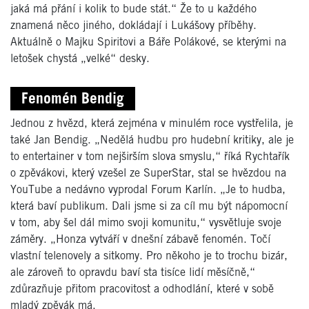
jaká má přání i kolik to bude stát.“ Že to u každého
znamená něco jiného, dokládají i Lukášovy příběhy.
Aktuálně o Majku Spiritovi a Báře Polákové, se kterými na
letošek chystá „velké“ desky.
Fenomén Bendig
Jednou z hvězd, která zejména v minulém roce vystřelila, je
také Jan Bendig. „Nedělá hudbu pro hudební kritiky, ale je
to entertainer v tom nejširším slova smyslu,“ říká Rychtařík
o zpěvákovi, který vzešel ze SuperStar, stal se hvězdou na
YouTube a nedávno vyprodal Forum Karlín. „Je to hudba,
která baví publikum. Dali jsme si za cíl mu být nápomocní
v tom, aby šel dál mimo svoji komunitu,“ vysvětluje svoje
záměry. „Honza vytváří v dnešní zábavě fenomén. Točí
vlastní telenovely a sitkomy. Pro někoho je to trochu bizár,
ale zároveň to opravdu baví sta tisíce lidí měsíčně,“
zdůrazňuje přitom pracovitost a odhodlání, které v sobě
mladý zpěvák má.