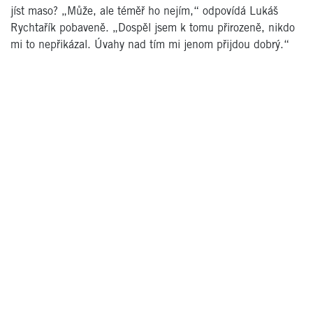
jíst maso? „Může, ale téměř ho nejím,“ odpovídá Lukáš
Rychtařík pobaveně. „Dospěl jsem k tomu přirozeně, nikdo
mi to nepřikázal. Úvahy nad tím mi jenom přijdou dobrý.“