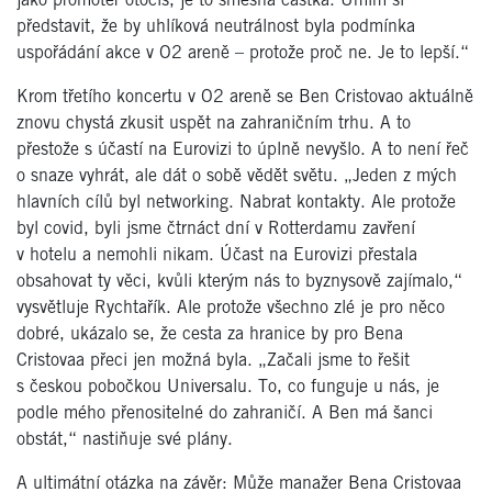
jako promotér otočíš, je to směšná částka. Umím si
představit, že by uhlíková neutrálnost byla podmínka
uspořádání akce v O2 areně – protože proč ne. Je to lepší.“
Krom třetího koncertu v O2 areně se Ben Cristovao aktuálně
znovu chystá zkusit uspět na zahraničním trhu. A to
přestože s účastí na Eurovizi to úplně nevyšlo. A to není řeč
o snaze vyhrát, ale dát o sobě vědět světu. „Jeden z mých
hlavních cílů byl networking. Nabrat kontakty. Ale protože
byl covid, byli jsme čtrnáct dní v Rotterdamu zavření
v hotelu a nemohli nikam. Účast na Eurovizi přestala
obsahovat ty věci, kvůli kterým nás to byznysově zajímalo,“
vysvětluje Rychtařík. Ale protože všechno zlé je pro něco
dobré, ukázalo se, že cesta za hranice by pro Bena
Cristovaa přeci jen možná byla. „Začali jsme to řešit
s českou pobočkou Universalu. To, co funguje u nás, je
podle mého přenositelné do zahraničí. A Ben má šanci
obstát,“ nastiňuje své plány.
A ultimátní otázka na závěr: Může manažer Bena Cristovaa