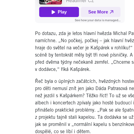
Po dotazu, zda je letos hlavní hvězda Michal P
namíchne. „No počkej, počkej – jak hlavní hvěz
hraje do světel na večer je Kašpárek v rohlíku!“
scéně by tentokrát měly být tři nové písničky. 
před dvěma týdny nečekaně zemřel. „Chceme se
v dodávce,“ říká Kašpárek.
Řeč byla o úplných začátcích, hvězdných hostec
pro děti nemusí znít jen jako Dáda Patrasová 
než jezdil s Kašpárkem? Těžko říct! To už se v
albech i koncertech zpívaly jako hosté budoucí
přinášelo praktické problémy. „Pak se ale špatn
z projektu tajně stali kapelou. Ta dodávka se u
jak se proměnil v „normální kapelu s benzínkov
dospělé, co se líbí i dětem.