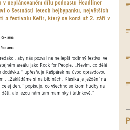
ku v neplánovaném dílu podcastu Headliner
í o šestnácti letech bejbypanku, největších
i a festivalu Kefír, který se koná už 2. září v
Reklama
Reklama
dakci, aby nás pozval na nejlepší rodinný festival ve
 stejném areálu jako Rock for People. „Nevím, co dělá
es dodávku,“ upřesňuje Kašpárek na úvod opravdovou
emi. „Zakládáme si na blbinách. Klasika je ježdění na
 celej den,“ popisuje, co všechno se krom hudby na
m děti, ale lezou nám tam maminky i tatínkové.“
P