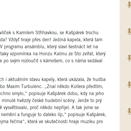
avlíček s Kamilem Střihavkou, se Kašpárek trochu
da? Vždyť hraje přes den! Jediná kapela, která tam
 V programu ansámblu, který slaví šestnáct let na
A taky vzpomínka na Honzu Kalinu ze Sto zvířat, který
 po svým rozloučit s kámošem, co s náma sedával
h i aktuálním stavu kapely, která ukázala, že hudba
nebo Maxim Turbulenc. „Znal někdo Kollera předtím,
šechno smylo,“ popisuje Kašpárek dobu, kdy na jeho
 i minulé hvězdy české hudební scény. Jenže to prý
ě vysvětlovalo, proč někdo nepřijel. A tak jsme se
ž nemění a funguje to daleko líp,“ popisuje Kašpárek,
ejma řečma“, která ve skutečnosti hraje muziku pro