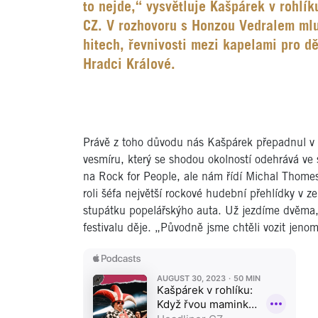
to nejde,“ vysvětluje Kašpárek v rohlí
CZ. V rozhovoru s Honzou Vedralem mluv
hitech, řevnivosti mezi kapelami pro dět
Hradci Králové.
Právě z toho důvodu nás Kašpárek přepadnul v re
vesmíru, který se shodou okolností odehrává ve
na Rock for People, ale nám řídí Michal Thom
roli šéfa největší rockové hudební přehlídky v z
stupátku popelářskýho auta. Už jezdíme dvěma,
festivalu děje. „Původně jsme chtěli vozit jeno