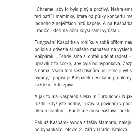
„Chceme, aby to bylo plný a poctivý. Nehrajem
teď patří i maminky, které od půlky koncertu me
jednoho z největších hitů kapely. A na Kašpárka
i rodiče, kteří na něm kdysi sami vyrůstali.
Fungování Kašpárka v rohlíku v sobě přitom nes
policie a odvezla si našeho manažera na výslec
Kašpárek. „Tehdy jsme si chtěli udělat radost – 
upravili z té české, aby byla bejbypanková. Zazpív
s náma. Všem těm šesti tisícům lidí jsme ji vyti
hymny,“ popisuje Kašpárek nečekané problémy. 
každého, kdo zpíval.
A jak to má Kašpárek s Maxim Turbulenc? Nijak 
rozdíl, když jste hodný,“ uzavírá povídání v pod
fikcí a realitou. „Podle mě musí existovat peklo,
Pak už Kašpárek vyndá z tašky štamprle, naleje d
bejbypankáče otevře 2. září v Hradci Králové.