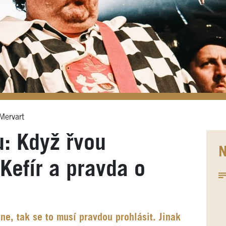
Mervart
u: Když řvou
N
Kefír a pravda o
 ne, tak se to musí pravdou prohlásit. Jinak