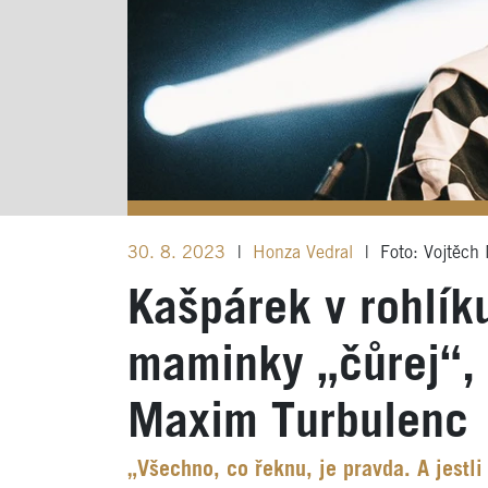
30. 8. 2023
|
Honza Vedral
|
Foto: Vojtěch 
Kašpárek v rohlík
maminky „čůrej“, 
Maxim Turbulenc
„Všechno, co řeknu, je pravda. A jestli