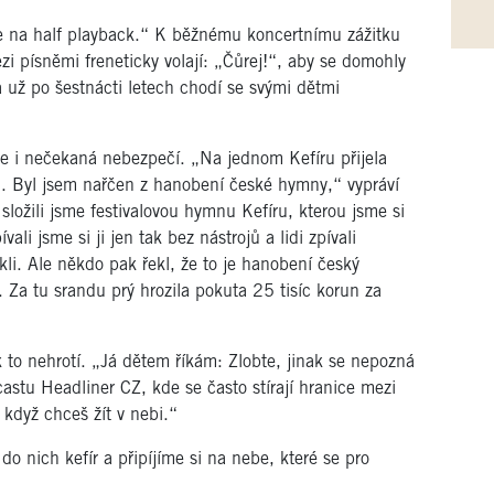
e na half playback.“ K běžnému koncertnímu zážitku
zi písněmi freneticky volají: „Čůrej!“, aby se domohly
 už po šestnácti letech chodí se svými dětmi
e i nečekaná nebezpečí. „Na jednom Kefíru přijela
h. Byl jsem nařčen z hanobení české hymny,“ vypráví
složili jsme festivalovou hymnu Kefíru, kterou jsme si
ali jsme si ji jen tak bez nástrojů a lidi zpívali
skli. Ale někdo pak řekl, že to je hanobení český
Za tu srandu prý hrozila pokuta 25 tisíc korun za
to nehrotí. „Já dětem říkám: Zlobte, jinak se nepozná
castu Headliner CZ, kde se často stírají hranice mezi
 když chceš žít v nebi.“
o nich kefír a připíjíme si na nebe, které se pro