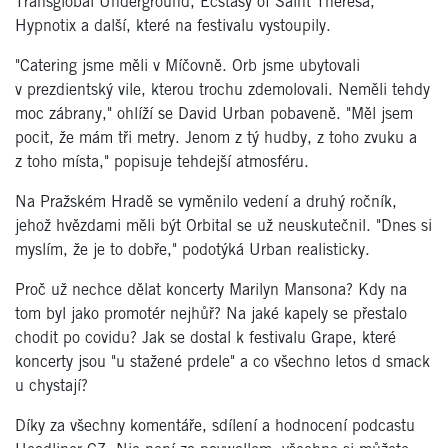
Transglobal Underground, Ecstasy of Saint Theresa,
Hypnotix a další, které na festivalu vystoupily.
"Catering jsme měli v Míčovně. Orb jsme ubytovali
v prezdientský vile, kterou trochu zdemolovali. Neměli tehdy
moc zábrany," ohlíží se David Urban pobaveně. "Měl jsem
pocit, že mám tři metry. Jenom z tý hudby, z toho zvuku a
z toho místa," popisuje tehdejší atmosféru.
Na Pražském Hradě se vyměnilo vedení a druhý ročník,
jehož hvězdami měli být Orbital se už neuskutečnil. "Dnes si
myslím, že je to dobře," podotýká Urban realisticky.
Proč už nechce dělat koncerty Marilyn Mansona? Kdy na
tom byl jako promotér nejhůř? Na jaké kapely se přestalo
chodit po covidu? Jak se dostal k festivalu Grape, které
koncerty jsou "u stažené prdele" a co všechno letos d smack
u chystají?
Díky za všechny komentáře, sdílení a hodnocení podcastu