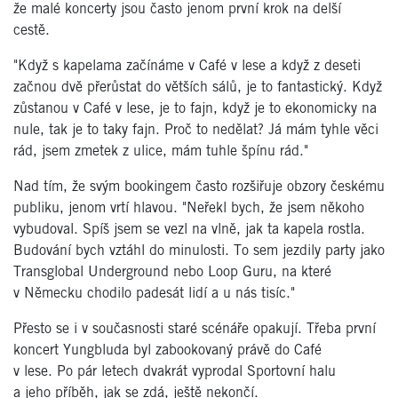
že malé koncerty jsou často jenom první krok na delší
cestě.
"Když s kapelama začínáme v Café v lese a když z deseti
začnou dvě přerůstat do větších sálů, je to fantastický. Když
zůstanou v Café v lese, je to fajn, když je to ekonomicky na
nule, tak je to taky fajn. Proč to nedělat? Já mám tyhle věci
rád, jsem zmetek z ulice, mám tuhle špínu rád."
Nad tím, že svým bookingem často rozšiřuje obzory českému
publiku, jenom vrtí hlavou. "Neřekl bych, že jsem někoho
vybudoval. Spíš jsem se vezl na vlně, jak ta kapela rostla.
Budování bych vztáhl do minulosti. To sem jezdily party jako
Transglobal Underground nebo Loop Guru, na které
v Německu chodilo padesát lidí a u nás tisíc."
Přesto se i v současnosti staré scénáře opakují. Třeba první
koncert Yungbluda byl zabookovaný právě do Café
v lese. Po pár letech dvakrát vyprodal Sportovní halu
a jeho příběh, jak se zdá, ještě nekončí.