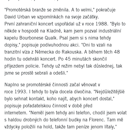
"Promotérská branže se změnila. A to velmi," pokračuje
David Urban ve vzpomínkách na svoje začátky.
První zahraniční koncert uspořádal už v roce 1988. "Bylo to
někde v hospodě na Kladně, kam jsem pozval industriální
kapelu Bourbonese Qualk. Psal jsem si s nima tehdy
dopisy," popisuje podivuhodnou akci. "Oni to vzali na
tranzitní víza z Německa do Rakouska. A během těch 48
hodin tu odehráli koncert. Po 45 minutách skončil
příjezdem policie. Tehdy už režim nebyl tak důslednej, tak
jsme se prostě sebrali a odešli."
Naplno se promotérské činnosti začal věnovat v
roce 1993. I tehdy to byla docela divočina. "Nejdůležitějšíé
bylo sehnat kontakt, koho najít, abych koncert dostal,"
popisuje pořadatelskou činnost v době před
internetem. "Neměl jsem tehdy ani telefon, chodil jsem volat
s haldou drobných do telefonní budky na Florenc. Tam mě
vždycky položili na hold, takže tam peníze jenom lítaly,"