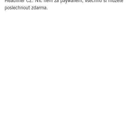
Headliner CZ. Nic není za paywallem, všechno si můžete
poslechnout zdarma.