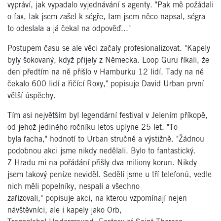
vypráví, jak vypadalo vyjednávání s agenty. "Pak mě požádali
o fax, tak jsem zašel k ségře, tam jsem něco napsal, ségra
to odeslala a já čekal na odpověď..."
Postupem času se ale věci začaly profesionalizovat. "Kapely
byly šokovaný, když přijely z Německa. Loop Guru říkali, že
den předtím na ně přišlo v Hamburku 12 lidí. Tady na ně
čekalo 600 lidí a řičící Roxy," popisuje David Urban první
větší úspěchy.
Tím asi největším byl legendární festival v Jelením příkopě,
od jehož jediného ročníku letos uplyne 25 let. "To
byla řacha," hodnotí to Urban stručně a výstižně. "Žádnou
podobnou akci jsme nikdy nedělali. Bylo to fantastický.
Z Hradu mi na pořádání přišly dva miliony korun. Nikdy
jsem takový peníze neviděl. Seděli jsme u tří telefonů, vedle
nich měli popelníky, nespali a všechno
zařizovali," popisuje akci, na kterou vzpomínají nejen
návštěvníci, ale i kapely jako Orb,