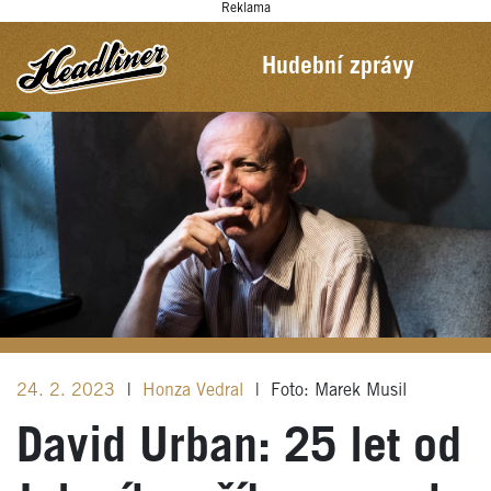
Reklama
Hudební zprávy
24. 2. 2023
|
Honza Vedral
|
Foto: Marek Musil
David Urban: 25 let od