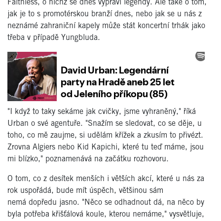
Faithless, o nichž se dnes vypráví legendy. Ale také o tom,
jak je to s promotérskou branží dnes, nebo jak se u nás z
neznámé zahraniční kapely může stát koncertní trhák jako
třeba v případě Yungbluda.
"I když to taky sekáme jak cvičky, jsme vyhraněný," říká
Urban o své agentuře. "Snažím se sledovat, co se děje, u
toho, co mě zaujme, si udělám křížek a zkusím to přivézt.
Zrovna Algiers nebo Kid Kapichi, které tu teď máme, jsou
mi blízko," poznamenává na začátku rozhovoru.
O tom, co z desítek menších i větších akcí, které u nás za
rok uspořádá, bude mít úspěch, většinou sám
nemá dopředu jasno. "Něco se odhadnout dá, na něco by
byla potřeba křišťálová koule, kterou nemáme," vysvětluje,