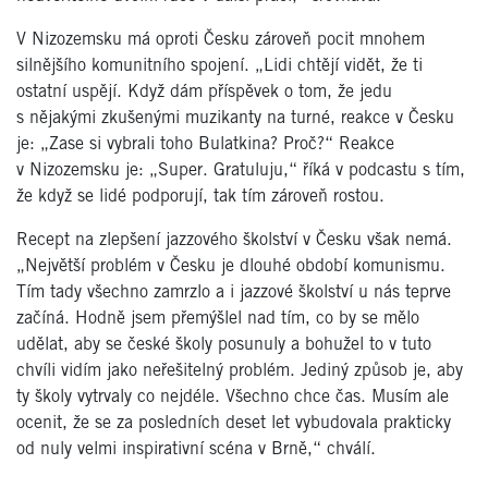
V Nizozemsku má oproti Česku zároveň pocit mnohem
silnějšího komunitního spojení. „Lidi chtějí vidět, že ti
ostatní uspějí. Když dám příspěvek o tom, že jedu
s nějakými zkušenými muzikanty na turné, reakce v Česku
je: „Zase si vybrali toho Bulatkina? Proč?“ Reakce
v Nizozemsku je: „Super. Gratuluju,“ říká v podcastu s tím,
že když se lidé podporují, tak tím zároveň rostou.
Recept na zlepšení jazzového školství v Česku však nemá.
„Největší problém v Česku je dlouhé období komunismu.
Tím tady všechno zamrzlo a i jazzové školství u nás teprve
začíná. Hodně jsem přemýšlel nad tím, co by se mělo
udělat, aby se české školy posunuly a bohužel to v tuto
chvíli vidím jako neřešitelný problém. Jediný způsob je, aby
ty školy vytrvaly co nejdéle. Všechno chce čas. Musím ale
ocenit, že se za posledních deset let vybudovala prakticky
od nuly velmi inspirativní scéna v Brně,“ chválí.