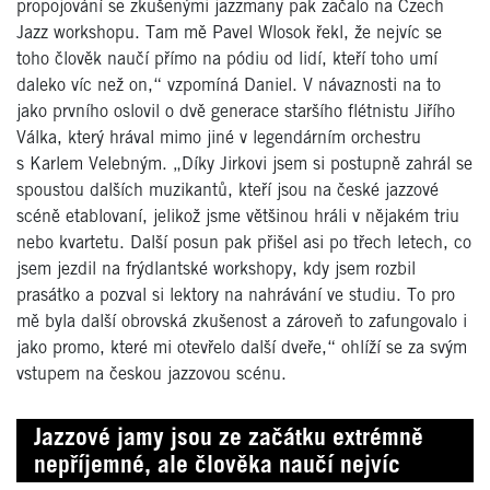
propojování se zkušenými jazzmany pak začalo na Czech
Jazz workshopu. Tam mě Pavel Wlosok řekl, že nejvíc se
toho člověk naučí přímo na pódiu od lidí, kteří toho umí
daleko víc než on,“ vzpomíná Daniel. V návaznosti na to
jako prvního oslovil o dvě generace staršího flétnistu Jiřího
Válka, který hrával mimo jiné v legendárním orchestru
s Karlem Velebným. „Díky Jirkovi jsem si postupně zahrál se
spoustou dalších muzikantů, kteří jsou na české jazzové
scéně etablovaní, jelikož jsme většinou hráli v nějakém triu
nebo kvartetu. Další posun pak přišel asi po třech letech, co
jsem jezdil na frýdlantské workshopy, kdy jsem rozbil
prasátko a pozval si lektory na nahrávání ve studiu. To pro
mě byla další obrovská zkušenost a zároveň to zafungovalo i
jako promo, které mi otevřelo další dveře,“ ohlíží se za svým
vstupem na českou jazzovou scénu.
Jazzové jamy jsou ze začátku extrémně
nepříjemné, ale člověka naučí nejvíc