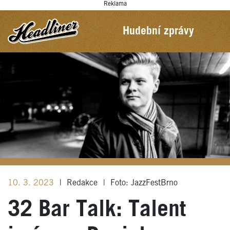
Reklama
Hudební zprávy
10. 3. 2023
|
Redakce
|
Foto: JazzFestBrno
32 Bar Talk: Talent