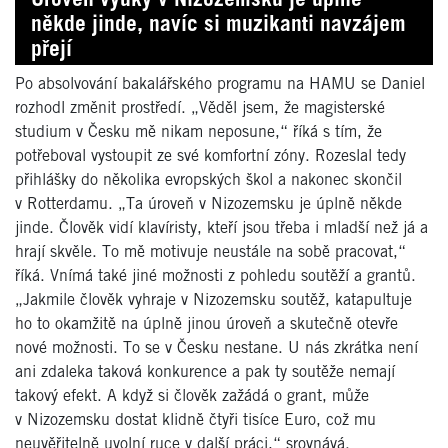
někde jinde, navíc si muzikanti navzájem
přejí
Po absolvování bakalářského programu na HAMU se Daniel
rozhodl změnit prostředí. „Věděl jsem, že magisterské
studium v Česku mě nikam neposune,“ říká s tím, že
potřeboval vystoupit ze své komfortní zóny. Rozeslal tedy
přihlášky do několika evropských škol a nakonec skončil
v Rotterdamu. „Ta úroveň v Nizozemsku je úplně někde
jinde. Člověk vidí klavíristy, kteří jsou třeba i mladší než já a
hrají skvěle. To mě motivuje neustále na sobě pracovat,“
říká. Vnímá také jiné možnosti z pohledu soutěží a grantů.
„Jakmile člověk vyhraje v Nizozemsku soutěž, katapultuje
ho to okamžitě na úplně jinou úroveň a skutečně otevře
nové možnosti. To se v Česku nestane. U nás zkrátka není
ani zdaleka taková konkurence a pak ty soutěže nemají
takový efekt. A když si člověk zažádá o grant, může
v Nizozemsku dostat klidně čtyři tisíce Euro, což mu
neuvěřitelně uvolní ruce v další práci,“ srovnává.