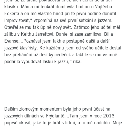
jsem si, že určitě pokračovat chci, ale nechci dělat dál
klasiku. Máma mi tenkrát domluvila hodinu u Vojtěcha
Eckerta a on mě vlastně hned při té první hodině donutil
improvizovat,“ vzpomíná na své první setkání s jazzem.
Otevřel se mu tak úplně nový svět. Zatímco jeho učitel měl
zálibu v Keithu Jarrettovi, Daniel si zase zamiloval Billa
Evanse. „Poznával jsem takhle postupně další a další
jazzové klavíristy. Ke každému jsem od svého učitele dostal
bez přehánění až desítky cédéček a takhle se mu ve mně
podařilo vybudovat lásku k jazzu,“ říká.
Dalším zlomovým momentem byla jeho první účast na
jazzových dílnách ve Frýdlantě. „Tam jsem v roce 2013
poprvé okusil, jaké to je hrát s lidmi, a to mě nadchlo. Moje