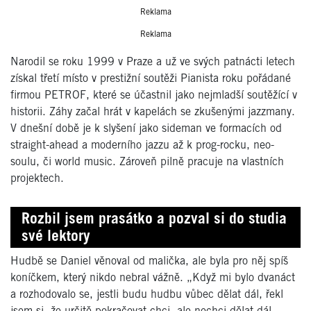
Reklama
Reklama
Narodil se roku 1999 v Praze a už ve svých patnácti letech
získal třetí místo v prestižní soutěži Pianista roku pořádané
firmou PETROF, které se účastnil jako nejmladší soutěžící v
historii. Záhy začal hrát v kapelách se zkušenými jazzmany.
V dnešní době je k slyšení jako sideman ve formacích od
straight-ahead a moderního jazzu až k prog-rocku, neo-
soulu, či world music. Zároveň pilně pracuje na vlastních
projektech.
Rozbil jsem prasátko a pozval si do studia
své lektory
Hudbě se Daniel věnoval od malička, ale byla pro něj spíš
koníčkem, který nikdo nebral vážně. „Když mi bylo dvanáct
a rozhodovalo se, jestli budu hudbu vůbec dělat dál, řekl