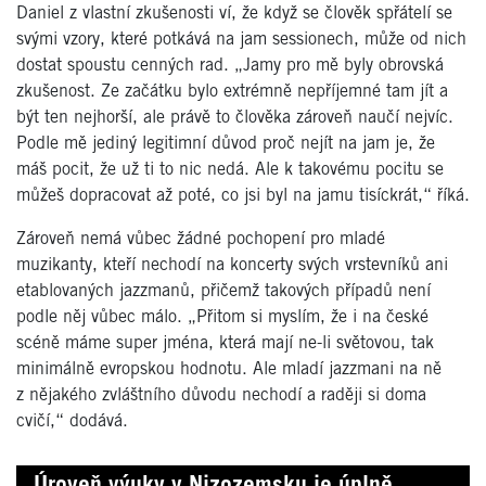
Daniel z vlastní zkušenosti ví, že když se člověk spřátelí se
svými vzory, které potkává na jam sessionech, může od nich
dostat spoustu cenných rad. „Jamy pro mě byly obrovská
zkušenost. Ze začátku bylo extrémně nepříjemné tam jít a
být ten nejhorší, ale právě to člověka zároveň naučí nejvíc.
Podle mě jediný legitimní důvod proč nejít na jam je, že
máš pocit, že už ti to nic nedá. Ale k takovému pocitu se
můžeš dopracovat až poté, co jsi byl na jamu tisíckrát,“ říká.
Zároveň nemá vůbec žádné pochopení pro mladé
muzikanty, kteří nechodí na koncerty svých vrstevníků ani
etablovaných jazzmanů, přičemž takových případů není
podle něj vůbec málo. „Přitom si myslím, že i na české
scéně máme super jména, která mají ne-li světovou, tak
minimálně evropskou hodnotu. Ale mladí jazzmani na ně
z nějakého zvláštního důvodu nechodí a raději si doma
cvičí,“ dodává.
Úroveň výuky v Nizozemsku je úplně