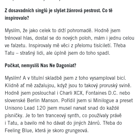
Z dosavadních singlů je slyšet žánrová pestrost. Co tě
inspirovalo?
Myslím, že jako celek to drží pohromadě. Hodně jsem
trénoval hlas, dostal se do nových poloh, mám i jednu celou
ve falzetu. Inspirovaly mě věci z přelomu tisíciletí. Třeba
Tatu – strašný lidi, ale úplně jsem do toho spadl.
Počkat, nemyslíš Nas Ne Dagoniat?
Myslím! A v titulní skladbě jsem z toho vysamploval bicí.
Klidně ať mě zažalujou, když jsou to takový proruský svině.
Hodně jsem poslouchal i Charli XCX, Fontaines D.C. nebo
slovenské Berlin Manson. Pořídil jsem si Minilogue a preset
Unisono Lead 120 jsem musel narvat snad do každé
písničky. Je to ten tranceový synth, co používaly právě
i Tatu, a bavilo mě ho dávat do jiných žánrů. Třeba do
Feeling Blue, která je skoro grungeová.