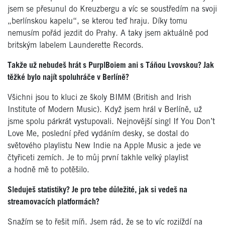
jsem se přesunul do Kreuzbergu a víc se soustředím na svoji
„berlínskou kapelu“, se kterou teď hraju. Díky tomu
nemusím pořád jezdit do Prahy. A taky jsem aktuálně pod
britským labelem Launderette Records.
Takže už nebudeš hrát s PurplBoiem ani s Táňou Lvovskou? Jak
těžké bylo najít spoluhráče v Berlíně?
Všichni jsou to kluci ze školy BIMM (British and Irish
Institute of Modern Music). Když jsem hrál v Berlíně, už
jsme spolu párkrát vystupovali. Nejnovější singl If You Don’t
Love Me, poslední před vydáním desky, se dostal do
světového playlistu New Indie na Apple Music a jede ve
čtyřiceti zemích. Je to můj první takhle velký playlist
a hodně mě to potěšilo.
Sleduješ statistiky? Je pro tebe důležité, jak si vedeš na
streamovacích platformách?
Snažím se to řešit míň. Jsem rád, že se to víc rozjíždí na