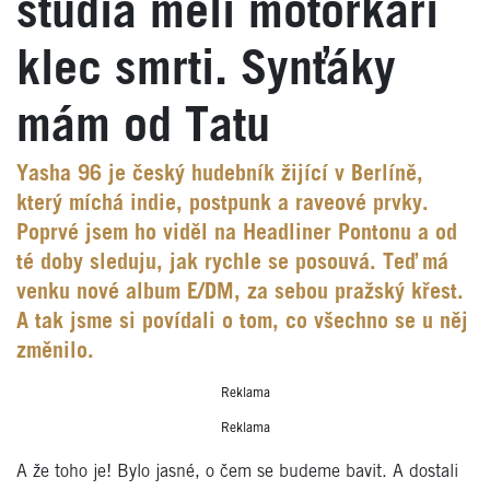
studia měli motorkáři
klec smrti. Synťáky
mám od Tatu
Yasha 96 je český hudebník žijící v Berlíně,
který míchá indie, postpunk a raveové prvky.
Poprvé jsem ho viděl na Headliner Pontonu a od
té doby sleduju, jak rychle se posouvá. Teď má
venku nové album E/DM, za sebou pražský křest.
A tak jsme si povídali o tom, co všechno se u něj
změnilo.
Reklama
Reklama
A že toho je! Bylo jasné, o čem se budeme bavit. A dostali