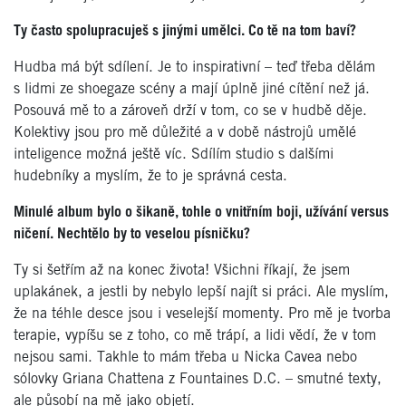
Ty často spolupracuješ s jinými umělci. Co tě na tom baví?
Hudba má být sdílení. Je to inspirativní – teď třeba dělám
s lidmi ze shoegaze scény a mají úplně jiné cítění než já.
Posouvá mě to a zároveň drží v tom, co se v hudbě děje.
Kolektivy jsou pro mě důležité a v době nástrojů umělé
inteligence možná ještě víc. Sdílím studio s dalšími
hudebníky a myslím, že to je správná cesta.
Minulé album bylo o šikaně, tohle o vnitřním boji, užívání versus
ničení. Nechtělo by to veselou písničku?
Ty si šetřím až na konec života! Všichni říkají, že jsem
uplakánek, a jestli by nebylo lepší najít si práci. Ale myslím,
že na téhle desce jsou i veselejší momenty. Pro mě je tvorba
terapie, vypíšu se z toho, co mě trápí, a lidi vědí, že v tom
nejsou sami. Takhle to mám třeba u Nicka Cavea nebo
sólovky Griana Chattena z Fountaines D.C. – smutné texty,
ale působí na mě jako objetí.