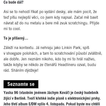
Co bude dál?
Asi se to nehodí říkat po vydání desky, ale mám pocit, že
teď píšu nejlepší věci, co jsem kdy napsal. Začal mě bavit
návrat až do nu metalu a bere mě zvuk scratchingu. Přijde
mi to cool.
To je příšerný…
Záleží na kontextu. Já nehraju jako Linkin Park, spíš
v shoegaze polohách, a tam to scratchování působí zvláštně,
ale dobře. Jen neznám nikoho, kdo by mi to hrál naživo,
takže kdyby se někdo ze čtenářů Headlineru ozval, budu
rád. Sháním dýdžeje!
Seznamte se
Yasha 96 (vlastním jménem Jáchym Kovář) je český hudebník
žijící v Berlíně. Tvoří křehké indie písně s elektronickými prvky.
Jeho třetí album E/DM vyšlo 4. listopadu. Pokud byste mu chtěli