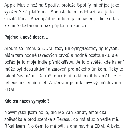
Apple Music než na Spotify, protože Spotify mi přijde jako
vyloženě zlá platforma. Spousta kapel odchází, ale je to
složité téma. Každopádně to beru jako nástroj – lidi se tak
ke mně dostanou a pak přijdou na koncert.
Pojďme k nové desce…
Album se jmenuje E/DM, tedy Enjoying/Destroying Myself.
Mám tam hodně raveových prvků a hodně postpunku, ale
pořád je to moje indie písničkářství. Je to o světě, kde kalení
může být destruktivní a zároveň pro někoho únikem. Taky to
tak občas mám – že mě to uklidní a dá pocit bezpečí. Je to
reflexe posledních let. A zároveň je to takový výsměch žánru
EDM.
Kdo ten název vymyslel?
Nevymyslel jsem ho já, ale Mo Van Zandt, americká
zpěvačka a producentka z Texasu, co má studio vedle mě.
Říkal jsem jí, o čem to má být, a ona navrhla EDM. A bylo.