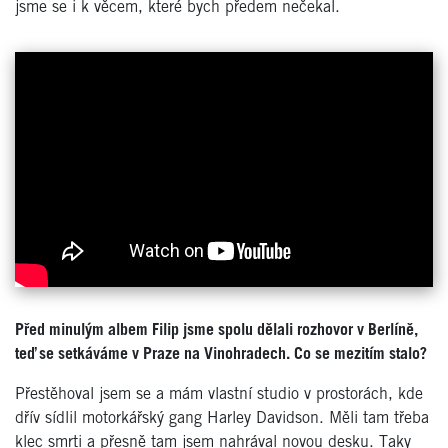
jsme se i k věcem, které bych předem nečekal.
Před minulým albem Filip jsme spolu dělali rozhovor v Berlíně,
teď se setkáváme v Praze na Vinohradech. Co se mezitím stalo?
Přestěhoval jsem se a mám vlastní studio v prostorách, kde
dřív sídlil motorkářský gang Harley Davidson. Měli tam třeba
klec smrti a přesně tam jsem nahrával novou desku. Taky