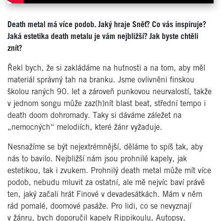
Death metal má více podob. Jaký hraje Sněť? Co vás inspiruje?
Jaká estetika death metalu je vám nejbližší? Jak byste chtěli
znít?
Řekl bych, že si zakládáme na hutnosti a na tom, aby měl
materiál správný tah na branku. Jsme ovlivněni finskou
školou raných 90. let a zároveň punkovou neurvalostí, takže
v jednom songu může zaz(h)nít blast beat, střední tempo i
death doom dohromady. Taky si dáváme záležet na
„nemocných“ melodiích, které žánr vyžaduje.
Nesnažíme se být nejextrémnější, děláme to spíš tak, aby
nás to bavilo. Nejbližší nám jsou prohnilé kapely, jak
estetikou, tak i zvukem. Prohnilý death metal může mít více
podob, nebudu mluvit za ostatní, ale mě nejvíc baví právě
ten, jaký začali hrát Finové v devadesátkách. Mám v něm
rád pomalé, doomové pasáže. Pro lidi, co se nevyznají
v žánru, bych doporučil kapely Rippikoulu, Autopsy,