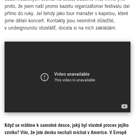
proto, že jsem naší promo kazetu organizátorovi festivalu dal
přímo do ruky. Jel tehdy jako tour manažer s kapelou, které
jsme dělali koncert. Kontakty jsou nesmírně důležité,
v undergroundu obzvlášť, docela si na nich zakládám.
Když se vrátíme k samotné desce, jaký byl vlastně proces jejího
vzniku? Vím, že jste desku nechali míchat v Americe. V Evropě