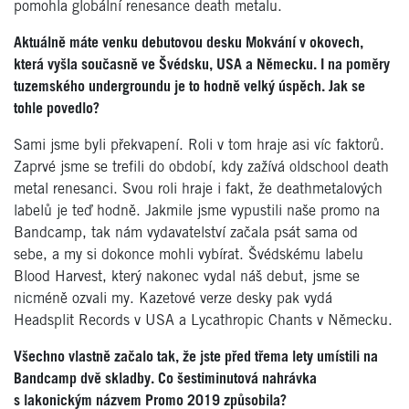
pomohla globální renesance death metalu.
Aktuálně máte venku debutovou desku Mokvání v okovech,
která vyšla současně ve Švédsku, USA a Německu. I na poměry
tuzemského undergroundu je to hodně velký úspěch. Jak se
tohle povedlo?
Sami jsme byli překvapení. Roli v tom hraje asi víc faktorů.
Zaprvé jsme se trefili do období, kdy zažívá oldschool death
metal renesanci. Svou roli hraje i fakt, že deathmetalových
labelů je teď hodně. Jakmile jsme vypustili naše promo na
Bandcamp, tak nám vydavatelství začala psát sama od
sebe, a my si dokonce mohli vybírat. Švédskému labelu
Blood Harvest, který nakonec vydal náš debut, jsme se
nicméně ozvali my. Kazetové verze desky pak vydá
Headsplit Records v USA a Lycathropic Chants v Německu.
Všechno vlastně začalo tak, že jste před třema lety umístili na
Bandcamp dvě skladby. Co šestiminutová nahrávka
s lakonickým názvem Promo 2019 způsobila?