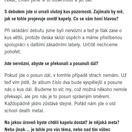
čekat, chtěli jsme si to odškrtnout a jet dál.
S debutem jste si urvali slušný kus pozornosti. Zajímalo by mě,
jak se tohle projevuje uvnitř kapely. Co se vám honí hlavou?
Při skládání debutu jsme byli nervózní a teď je tlak zase o
kus větší, protože deska sklízí úspěch a máme přislíbenou
spolupráci s dalšími zásadními labely. Určitě nechceme
pohořet.
Jste nervózní, abyste se překonali a posunuli dál?
Pokud jde o posun dál, v tomhle případě strach nemám. Už
teď vím jistě, že album číslo dva bude vyspělejší a posune
nás o kus dál. Budeme to víc my, což možná někoho nemile
překvapí, ale pro nás je to posun správným směrem.
Každopádně jádro zůstává stejné. Pořád nám jde o old
school death metal.
Na jakou úroveň byste chtěli kapelu dostat? Je nějaká meta?
Nebo jinak… je tohle pro vás téma, nebo nad tím vůbec