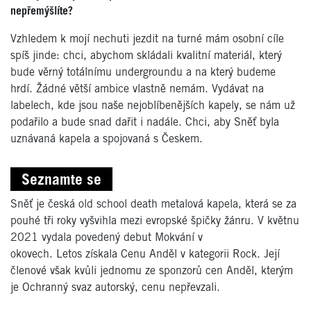
nepřemýšlíte?
Vzhledem k mojí nechuti jezdit na turné mám osobní cíle
spíš jinde: chci, abychom skládali kvalitní materiál, který
bude věrný totálnímu undergroundu a na který budeme
hrdí. Žádné větší ambice vlastně nemám. Vydávat na
labelech, kde jsou naše nejoblíbenějších kapely, se nám už
podařilo a bude snad dařit i nadále. Chci, aby Sněť byla
uznávaná kapela a spojovaná s Českem.
Seznamte se
Sněť je česká old school death metalová kapela, která se za
pouhé tři roky vyšvihla mezi evropské špičky žánru. V květnu
2021 vydala povedený debut Mokvání v
okovech. Letos získala Cenu Anděl v kategorii Rock
. Její
členové však kvůli jednomu ze sponzorů cen Anděl, kterým
je Ochranný svaz autorský, cenu nepřevzali.