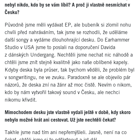
nebyl nikdo, kdo by se vám líbil? A proč ji vlastně nesmíchat v
Česku?
Původně jsme měli vydávat EP, ale bubeník si zlomil nohu
chvíli před nahráváním, tak jsme se rozhodli, že uděláme
další songy a vydáme dlouhohrající desku. Do Earhammer
Studio v USA jsme to poslali na doporučení Davida
z dánských Undergang. Nechtěli jsme nechat nic náhodě a
chtěli jsme znít stejně kvalitně jako naše oblíbené kapely.
Kdyby deska byla průser, tak bychom věděli, že problém byl
v songwritingu, ne ve zvuku. Paradoxně se ale objevilo pár
názorů, že deska zní na žánr až moc čistě. Nevím o nikom,
kdo by nám vytvořil takový sound v Česku, ale nechci
nikomu křivdit.
Mimochodem desku jste vlastně vydali ještě v době, kdy skoro
nebylo možné hrát ani cestovat. Už jste nechtěli čekat?
Takhle jsme nad tím ani nepřemýšleli. Jasně, není na co