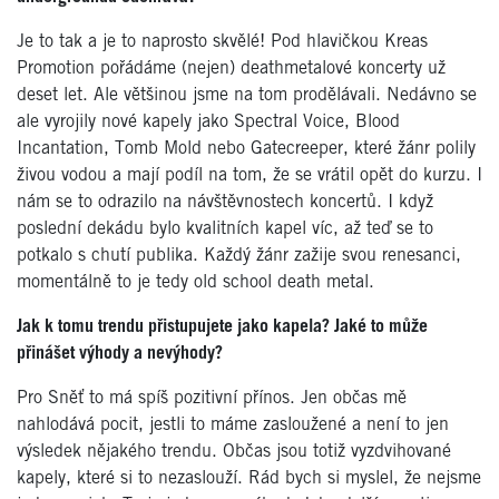
Je to tak a je to naprosto skvělé! Pod hlavičkou Kreas
Promotion pořádáme (nejen) deathmetalové koncerty už
deset let. Ale většinou jsme na tom prodělávali. Nedávno se
ale vyrojily nové kapely jako Spectral Voice, Blood
Incantation, Tomb Mold nebo Gatecreeper, které žánr polily
živou vodou a mají podíl na tom, že se vrátil opět do kurzu. I
nám se to odrazilo na návštěvnostech koncertů. I když
poslední dekádu bylo kvalitních kapel víc, až teď se to
potkalo s chutí publika. Každý žánr zažije svou renesanci,
momentálně to je tedy old school death metal.
Jak k tomu trendu přistupujete jako kapela? Jaké to může
přinášet výhody a nevýhody?
Pro Sněť to má spíš pozitivní přínos. Jen občas mě
nahlodává pocit, jestli to máme zasloužené a není to jen
výsledek nějakého trendu. Občas jsou totiž vyzdvihované
kapely, které si to nezaslouží. Rád bych si myslel, že nejsme