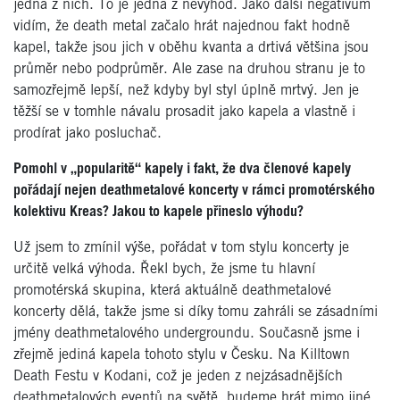
jedna z nich. To je jedna z nevýhod. Jako další negativum
vidím, že death metal začalo hrát najednou fakt hodně
kapel, takže jsou jich v oběhu kvanta a drtivá většina jsou
průměr nebo podprůměr. Ale zase na druhou stranu je to
samozřejmě lepší, než kdyby byl styl úplně mrtvý. Jen je
těžší se v tomhle návalu prosadit jako kapela a vlastně i
prodírat jako posluchač.
Pomohl v „popularitě“ kapely i fakt, že dva členové kapely
pořádají nejen deathmetalové koncerty v rámci promotérského
kolektivu Kreas? Jakou to kapele přineslo výhodu?
Už jsem to zmínil výše, pořádat v tom stylu koncerty je
určitě velká výhoda. Řekl bych, že jsme tu hlavní
promotérská skupina, která aktuálně deathmetalové
koncerty dělá, takže jsme si díky tomu zahráli se zásadními
jmény deathmetalového undergroundu. Současně jsme i
zřejmě jediná kapela tohoto stylu v Česku. Na Killtown
Death Festu v Kodani, což je jeden z nejzásadnějších
deathmetalových eventů na světě, budeme hrát mimo jiné