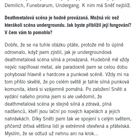
Demilich, Funebrarum, Undergang. K nim má Sněť nejblíž.
Deathmetalová scéna je hodně provázaná. Možná víc než
kterákoli scéna undergroundu. Jak byste přiblížil její fungování?
V čem vám to pomohlo?
Dobře, že se na tuhle otázku ptáte, protože mě to úplně
odrovnalo, když jsem zjistil, jak je undergroundová
deathmetalová scéna silná a provázaná. Hudebně mě vždy
nejvíc naplňoval metal, ale paradoxně jsem se celou dobu
pohyboval hlavně v hardcore a punkové scéně. Vždy mi na
tom přišlo skvělé, že po celém světě je tahle silná punková
komunita, která si vzájemně pomáhá. Po založení Sněti a
vydání našeho proma jsem si ale uvědomil, že
deathmetalová scéna je stejně silná a zdravá, plná
nadšenců, kteří jsou lační po nových kapelách a jejich
nahrávkách. Díky Sněti jsem tak ve spojení s celým světem,
přičemž drtivá většina lidí je extrémně otevřená a přátelská.
Myslím, že se odtud už nehnu ani na krok...