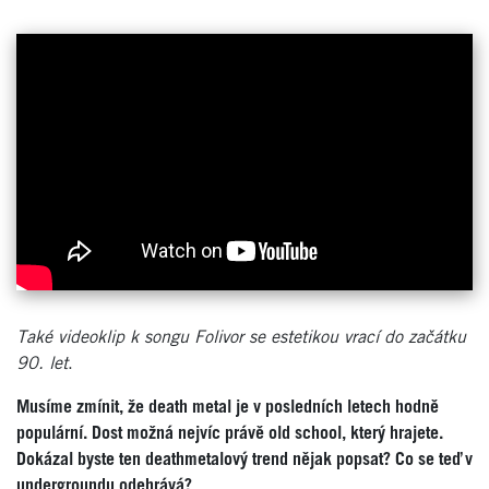
Také videoklip k songu Folivor se estetikou vrací do začátku
90. let
.
Musíme zmínit, že death metal je v posledních letech hodně
populární. Dost možná nejvíc právě old school, který hrajete.
Dokázal byste ten deathmetalový trend nějak popsat? Co se teď v
undergroundu odehrává?