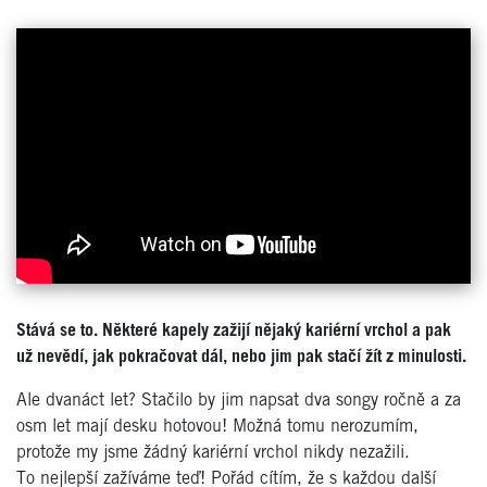
Stává se to. Některé kapely zažijí nějaký kariérní vrchol a pak
už nevědí, jak pokračovat dál, nebo jim pak stačí žít z minulosti.
Ale dvanáct let? Stačilo by jim napsat dva songy ročně a za
osm let mají desku hotovou! Možná tomu nerozumím,
protože my jsme žádný kariérní vrchol nikdy nezažili.
To nejlepší zažíváme teď! Pořád cítím, že s každou další