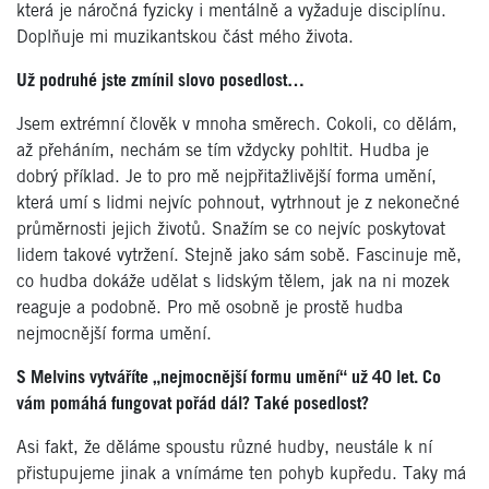
která je náročná fyzicky i mentálně a vyžaduje disciplínu.
Doplňuje mi muzikantskou část mého života.
Už podruhé jste zmínil slovo posedlost…
Jsem extrémní člověk v mnoha směrech. Cokoli, co dělám,
až přeháním, nechám se tím vždycky pohltit. Hudba je
dobrý příklad. Je to pro mě nejpřitažlivější forma umění,
která umí s lidmi nejvíc pohnout, vytrhnout je z nekonečné
průměrnosti jejich životů. Snažím se co nejvíc poskytovat
lidem takové vytržení. Stejně jako sám sobě. Fascinuje mě,
co hudba dokáže udělat s lidským tělem, jak na ni mozek
reaguje a podobně. Pro mě osobně je prostě hudba
nejmocnější forma umění.
S Melvins vytváříte „nejmocnější formu umění“ už 40 let. Co
vám pomáhá fungovat pořád dál? Také posedlost?
Asi fakt, že děláme spoustu různé hudby, neustále k ní
přistupujeme jinak a vnímáme ten pohyb kupředu. Taky má