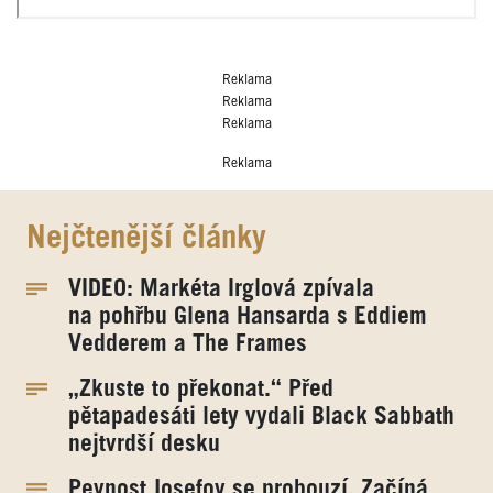
Reklama
Reklama
Reklama
Reklama
Nejčtenější články
VIDEO: Markéta Irglová zpívala
na pohřbu Glena Hansarda s Eddiem
Vedderem a The Frames
„Zkuste to překonat.“ Před
pětapadesáti lety vydali Black Sabbath
nejtvrdší desku
Pevnost Josefov se probouzí. Začíná