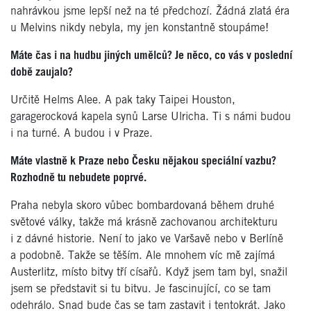
nahrávkou jsme lepší než na té předchozí. Žádná zlatá éra
u Melvins nikdy nebyla, my jen konstantně stoupáme!
Máte čas i na hudbu jiných umělců? Je něco, co vás v poslední
době zaujalo?
Určitě Helms Alee. A pak taky Taipei Houston,
garagerocková kapela synů Larse Ulricha. Ti s námi budou
i na turné. A budou i v Praze.
Máte vlastně k Praze nebo Česku nějakou speciální vazbu?
Rozhodně tu nebudete poprvé.
Praha nebyla skoro vůbec bombardovaná během druhé
světové války, takže má krásně zachovanou architekturu
i z dávné historie. Není to jako ve Varšavě nebo v Berlíně
a podobně. Takže se těším. Ale mnohem víc mě zajímá
Austerlitz, místo bitvy tří císařů. Když jsem tam byl, snažil
jsem se představit si tu bitvu. Je fascinující, co se tam
odehrálo. Snad bude čas se tam zastavit i tentokrát. Jako