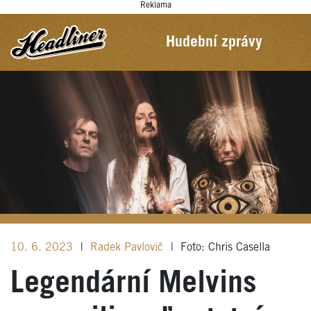
Reklama
Hudební zprávy
10. 6. 2023
|
Radek Pavlovič
|
Foto: Chris Casella
Legendární Melvins