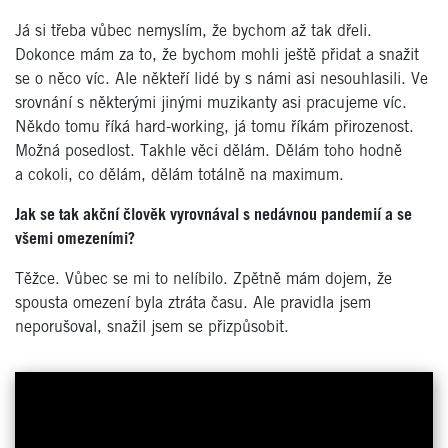
Já si třeba vůbec nemyslím, že bychom až tak dřeli.
Dokonce mám za to, že bychom mohli ještě přidat a snažit
se o něco víc. Ale někteří lidé by s námi asi nesouhlasili. Ve
srovnání s některými jinými muzikanty asi pracujeme víc.
Někdo tomu říká hard-working, já tomu říkám přirozenost.
Možná posedlost. Takhle věci dělám. Dělám toho hodně
a cokoli, co dělám, dělám totálně na maximum.
Jak se tak akční člověk vyrovnával s nedávnou pandemií a se
všemi omezeními?
Těžce. Vůbec se mi to nelíbilo. Zpětně mám dojem, že
spousta omezení byla ztráta času. Ale pravidla jsem
neporušoval, snažil jsem se přizpůsobit.