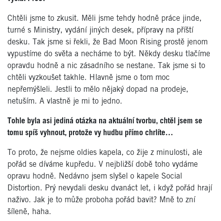
Chtěli jsme to zkusit. Měli jsme tehdy hodně práce jinde,
turné s Ministry, vydání jiných desek, přípravy na příští
desku. Tak jsme si řekli, že Bad Moon Rising prostě jenom
vypustíme do světa a necháme to být. Někdy desku tlačíme
opravdu hodně a nic zásadního se nestane. Tak jsme si to
chtěli vyzkoušet takhle. Hlavně jsme o tom moc
nepřemýšleli. Jestli to mělo nějaký dopad na prodeje,
netuším. A vlastně je mi to jedno.
Tohle byla asi jediná otázka na aktuální tvorbu, chtěl jsem se
tomu spíš vyhnout, protože vy hudbu přímo chrlíte…
To proto, že nejsme oldies kapela, co žije z minulosti, ale
pořád se díváme kupředu. V nejbližší době toho vydáme
opravu hodně. Nedávno jsem slyšel o kapele Social
Distortion. Prý nevydali desku dvanáct let, i když pořád hrají
naživo. Jak je to může proboha pořád bavit? Mně to zní
šíleně, haha.