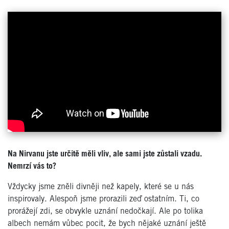
Na Nirvanu jste určitě měli vliv, ale sami jste zůstali vzadu.
Nemrzí vás to?
Vždycky jsme zněli divněji než kapely, které se u nás
inspirovaly. Alespoň jsme prorazili zeď ostatním. Ti, co
prorážejí zdi, se obvykle uznání nedočkají. Ale po tolika
albech nemám vůbec pocit, že bych nějaké uznání ještě