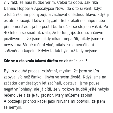
vliv fakt, že naší hudbě věřím. Celou tu dobu. Jak říká
Dennis Hopper v Apocalypse Now, jde o to si věřit, když
o tobě všichni pochybují, a zachovat chladnou hlavu, když ji
ostatní ztrácejí. I když můj „art“ třeba okolí nechápe nebo
přímo nenávidí, já ho pořád budu dělat se stejnou vášní. Po
40 letech se snad ukázalo, že to funguje. Jednoznačným
pozitivem je, že jsme nikdy nikam nepatřili, nikdy jsme se
nevezli na žádné módní vlně, nikdy jsme neměli ani
spřízněnou kapelu. Kdyby to tak bylo, už tady nejsme.
Kde se u vás vzala taková důvěra ve vlastní hudbu?
Byl to dlouhý proces, extrémní, myslím, že jsem se tím
zabýval víc než čímkoli jiným ve svém životě. Když jsme na
začátku osmdesátých let začínali, dostávali jsme pouze
negativní ohlasy, ale já cítil, že v rockové hudbě ještě nebylo
řečeno vše a že je tu prostor, který můžeme zaplnit.
A pozdější příchod kapel jako Nirvana mi potvrdil, že jsem
se nemýlil.