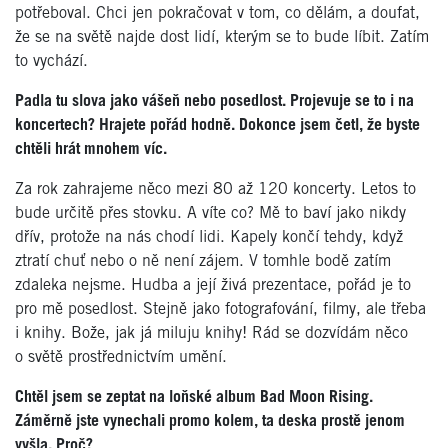
potřeboval. Chci jen pokračovat v tom, co dělám, a doufat,
že se na světě najde dost lidí, kterým se to bude líbit. Zatím
to vychází.
Padla tu slova jako vášeň nebo posedlost. Projevuje se to i na
koncertech? Hrajete pořád hodně. Dokonce jsem četl, že byste
chtěli hrát mnohem víc.
Za rok zahrajeme něco mezi 80 až 120 koncerty. Letos to
bude určitě přes stovku. A víte co? Mě to baví jako nikdy
dřív, protože na nás chodí lidi. Kapely končí tehdy, když
ztratí chuť nebo o ně není zájem. V tomhle bodě zatím
zdaleka nejsme. Hudba a její živá prezentace, pořád je to
pro mě posedlost. Stejně jako fotografování, filmy, ale třeba
i knihy. Bože, jak já miluju knihy! Rád se dozvídám něco
o světě prostřednictvím umění.
Chtěl jsem se zeptat na loňské album Bad Moon Rising.
Záměrně jste vynechali promo kolem, ta deska prostě jenom
vyšla. Proč?