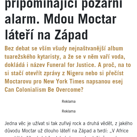
připomínající požární
alarm. Mdou Moctar
láteří na Západ
Bez debat se vším všudy nejnaštvanější album
tuarežského kytaristy, a že se v něm vaří voda,
dokládá i název Funeral for Justice. A proč, na to
si stačí otevřít zprávy z Nigeru nebo si přečíst
Moctarovu pro New York Times napsanou esej
Can Colonialism Be Overcome?
Reklama
Reklama
Jedna věc je užívat si tak zuřivý rock a druhá vědět, z jakého
důvodu Moctar už dlouho láteří na Západ a tvrdí: „V Africe