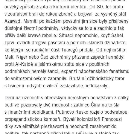
odvěký způsob života a kulturní identitu. Od 80. let proto
v zoufalství brali do rukou zbraně a bojovali za vysněný stát
Azawad. Marně: po každém povstání jim sice byly přislíbeny
důstojné životní podmínky, vždycky se to ale zadrhlo a tak
přišly další krvavé rebelie. Situaci nepomohlo, když Sahel
zprvu ovládli drogoví pašeráci a po nich islámští džihádisté,
ke kterým se radikální část Tuaregů přidala. Od nejhoršího
Mali, Niger nebo Čad zachránily přizvané západní armády:
proti Al-Kaidě a Islámskému státu sice v pouštních
podmínkách neměly šanci, expanzi náboženského fanatismu
do vnitrozemí ovšem zabránily. Brutální džihádistický teror
s tisícemi mrtvých civilistů zastavit ale nedokázaly.
Dění na územích s obrovským nerostným bohatstvím z dálky
bedlivě pozorovaly dvě mocnosti: zatímco Čína na to šla
s finančními pobídkami, Putinovo Rusko rozjelo podvratnou
propagandistickou kampaň. Bývalí kolonizátoři Francouzi
díky své elitářské přezíravosti a neochotě zasahovat do
politiky, tak postupně přicházeli o svůj vliv; a stejně tak