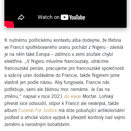
K nutnému politickému kontextu alba dodejme, že třetina
ve Francii spotřebovaného uranu pochází z Nigeru - závislá
je na něm také Evropa – zatímco v zemi zoufale chybí
elektřina. „V Nigeru mluvíme francouzsky, utrácíme
francouzské peníze, pracujeme pro francouzské společnosti
a vzácný uran dodáváme do Francie, takže Nigerem jsme
vlastně jen podle názvu. Aby fungovala, Francie nás
potřebuje, sami ale žádnou moc nemáme. Je čas na
změnu,“ napsal v roce 2021
do eseje
Moctar. Loňský
převrat sice odsoudil, odpor k Francii ale neskrývá, takže
album
Funeral For Justice
má drze pobuřující antikoloniální
podtext a africké vůdce vyzývá k převzetí kontroly nad svými
zeměmi a nerostným bohatstvím.