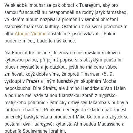
Ve skladbě Imouhar se pak obrací k Tuaregům, aby pro
samou francouzštinu nezapomněli na rodný jazyk tamasheq,
ve kterém album nazpíval a proměnil v symbol ohrožení
starobylé tuarežské kultury. Ostatně už na svém předchozím
albu
Afrique Victime
dostatečně jasně vzkázal: „Pokud
budeme mlčet, bude to náš konec.“
Na Funeral for Justice jde znovu o mistrovskou rockovou
kytarovou palbu, při jejímž popisu si s obvyklým pouštním
blues nevystačíte a je otázkou, jestli ho má cenu vůbec
zmiňovat, když dobře víme, že oproti Tinariwen (5. 9.
vystoupí v Praze) a jiným tuarežským skupinám Moctar
neposlouchal Dire Straits, ale Jimiho Hendrixe s Van Halen
a po ruce měl vždy tajnou tuarežskou zbraň z nigersko-
malijského pohraničí: rytmicky drtivý styl takamba s bubny a
loutnou tehardent. Punkovou energii do skladeb pak zanesl
americký baskytarista a producent Mike Coltun a o zbytek se
postarali dva Tuaregové: kytarista Ahmoudou Madassane a
bubeník Souleymane Ibrahim.