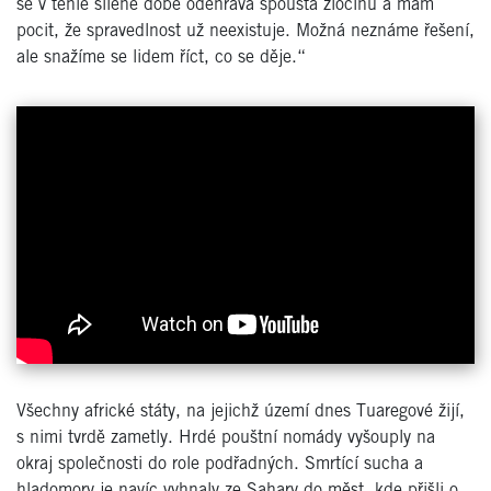
se v téhle šílené době odehrává spousta zločinů a mám
pocit, že spravedlnost už neexistuje. Možná neznáme řešení,
ale snažíme se lidem říct, co se děje.“
Všechny africké státy, na jejichž území dnes Tuaregové žijí,
s nimi tvrdě zametly. Hrdé pouštní nomády vyšouply na
okraj společnosti do role podřadných. Smrtící sucha a
hladomory je navíc vyhnaly ze Sahary do měst, kde přišli o