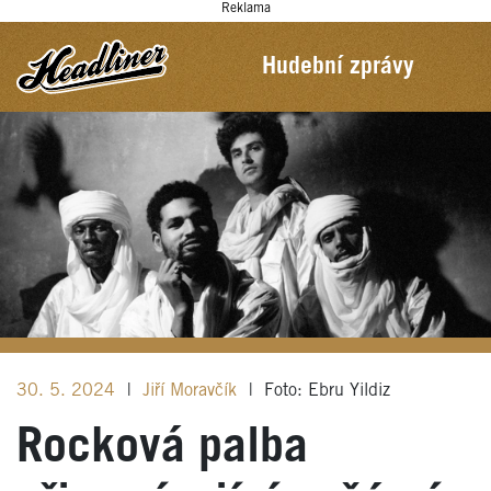
Reklama
Hudební zprávy
30. 5. 2024
|
Jiří Moravčík
|
Foto: Ebru Yildiz
Rocková palba