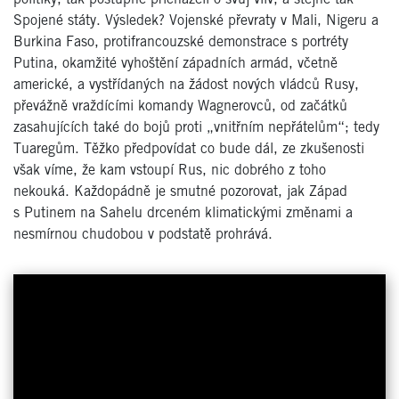
Spojené státy. Výsledek? Vojenské převraty v Mali, Nigeru a
Burkina Faso, protifrancouzské demonstrace s portréty
Putina, okamžité vyhoštění západních armád, včetně
americké, a vystřídaných na žádost nových vládců Rusy,
převážně vraždícími komandy Wagnerovců, od začátků
zasahujících také do bojů proti „vnitřním nepřátelům“; tedy
Tuaregům. Těžko předpovídat co bude dál, ze zkušenosti
však víme, že kam vstoupí Rus, nic dobrého z toho
nekouká. Každopádně je smutné pozorovat, jak Západ
s Putinem na Sahelu drceném klimatickými změnami a
nesmírnou chudobou v podstatě prohrává.