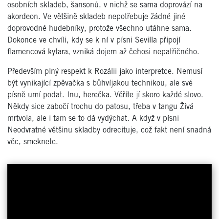
osobních skladeb, šansonů, v nichž se sama doprovází na
akordeon. Ve většině skladeb nepotřebuje žádné jiné
doprovodné hudebníky, protože všechno utáhne sama.
Dokonce ve chvíli, kdy se k ní v písni Sevilla připojí
flamencová kytara, vzniká dojem až čehosi nepatřičného.
Především plný respekt k Rozálii jako interpretce. Nemusí
být vynikající zpěvačka s bůhvíjakou technikou, ale své
písně umí podat. Inu, herečka. Věříte jí skoro každé slovo.
Někdy sice zabočí trochu do patosu, třeba v tangu Živá
mrtvola, ale i tam se to dá vydýchat. A když v písni
Neodvratné většinu skladby odrecituje, což fakt není snadná
věc, smeknete.