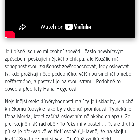
Její písně jsou velmi osobní zpovědi, často nevybíravým
způsobem peskující nějakého chlapa, ale Rozálie má
schopnost svou zkušenost zevšeobecňovat, tedy oslovovat
ty, kdo prožívají něco podobného, většinou smolného nebo
nešťastného, a postavit je na svou stranu. Podobně to
dovedla před lety Hana Hegerová.
Nejsilnější efekt důvěryhodnosti mají ty její skladby, v nichž
k někomu (obvykle jako by v duchu) promlouvá. Typická je
třeba Morda, která začíná oslovením nějakého chlapa („Že
prej stejně máš rád obě / To řeks mi v posteli…“), ale druhá
půlka je překvapivě ve třetí osobě („Hlavně, že na skejtu
jezdí / Snad nezlomí si vaz…“), čímž vzniká efekt