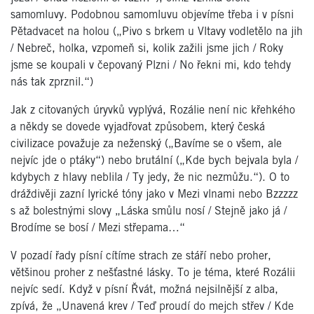
samomluvy. Podobnou samomluvu objevíme třeba i v písni
Pětadvacet na holou („Pivo s brkem u Vltavy vodletělo na jih
/ Nebreč, holka, vzpomeň si, kolik zažili jsme jich / Roky
jsme se koupali v čepovaný Plzni / No řekni mi, kdo tehdy
nás tak zprznil.“)
Jak z citovaných úryvků vyplývá, Rozálie není nic křehkého
a někdy se dovede vyjadřovat způsobem, který česká
civilizace považuje za neženský („Bavíme se o všem, ale
nejvíc jde o ptáky“) nebo brutální („Kde bych bejvala byla /
kdybych z hlavy neblila / Ty jedy, že nic nezmůžu.“). O to
dráždivěji zazní lyrické tóny jako v Mezi vlnami nebo Bzzzzz
s až bolestnými slovy „Láska smůlu nosí / Stejně jako já /
Brodíme se bosí / Mezi střepama…“
V pozadí řady písní cítíme strach ze stáří nebo proher,
většinou proher z nešťastné lásky. To je téma, které Rozálii
nejvíc sedí. Když v písní Řvát, možná nejsilnější z alba,
zpívá, že „Unavená krev / Teď proudí do mejch střev / Kde