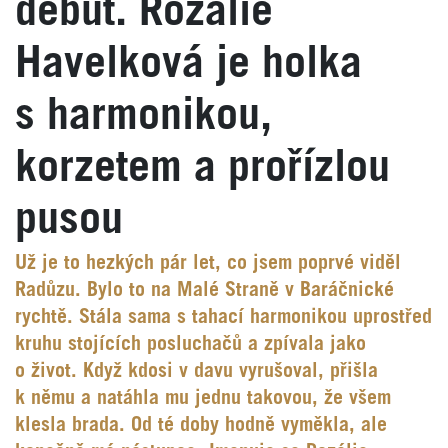
debut. Rozálie
Havelková je holka
s harmonikou,
korzetem a prořízlou
pusou
Už je to hezkých pár let, co jsem poprvé viděl
Radůzu. Bylo to na Malé Straně v Baráčnické
rychtě. Stála sama s tahací harmonikou uprostřed
kruhu stojících posluchačů a zpívala jako
o život. Když kdosi v davu vyrušoval, přišla
k němu a natáhla mu jednu takovou, že všem
klesla brada. Od té doby hodně vyměkla, ale