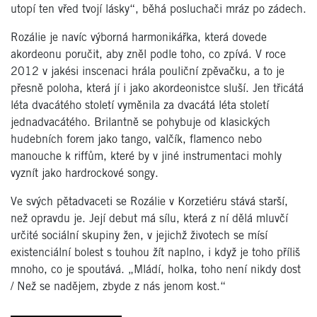
utopí ten vřed tvojí lásky“, běhá posluchači mráz po zádech.
Rozálie je navíc výborná harmonikářka, která dovede
akordeonu poručit, aby zněl podle toho, co zpívá. V roce
2012 v jakési inscenaci hrála pouliční zpěvačku, a to je
přesně poloha, která jí i jako akordeonistce sluší. Jen třicátá
léta dvacátého století vyměnila za dvacátá léta století
jednadvacátého. Brilantně se pohybuje od klasických
hudebních forem jako tango, valčík, flamenco nebo
manouche k riffům, které by v jiné instrumentaci mohly
vyznít jako hardrockové songy.
Ve svých pětadvaceti se Rozálie v Korzetiéru stává starší,
než opravdu je. Její debut má sílu, která z ní dělá mluvčí
určité sociální skupiny žen, v jejichž životech se mísí
existenciální bolest s touhou žít naplno, i když je toho příliš
mnoho, co je spoutává. „Mládí, holka, toho není nikdy dost
/ Než se nadějem, zbyde z nás jenom kost.“