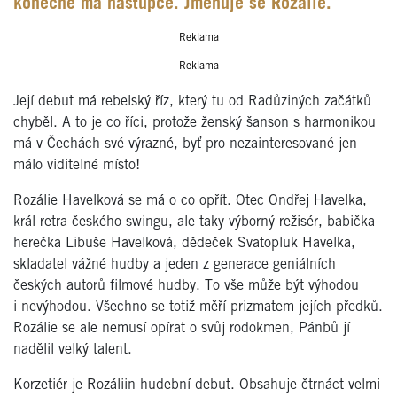
konečně má nástupce. Jmenuje se Rozálie.
Reklama
Reklama
Její debut má rebelský říz, který tu od Radůziných začátků
chyběl. A to je co říci, protože ženský šanson s harmonikou
má v Čechách své výrazné, byť pro nezainteresované jen
málo viditelné místo!
Rozálie Havelková se má o co opřít. Otec Ondřej Havelka,
král retra českého swingu, ale taky výborný režisér, babička
herečka Libuše Havelková, dědeček Svatopluk Havelka,
skladatel vážné hudby a jeden z generace geniálních
českých autorů filmové hudby. To vše může být výhodou
i nevýhodou. Všechno se totiž měří prizmatem jejích předků.
Rozálie se ale nemusí opírat o svůj rodokmen, Pánbů jí
nadělil velký talent.
Korzetiér je Rozáliin hudební debut. Obsahuje čtrnáct velmi