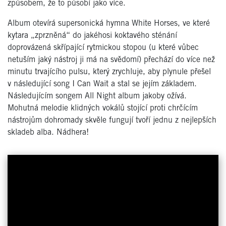
způsobem, že to působí jako více.
Album otevírá supersonická hymna White Horses, ve které
kytara „zprzněná“ do jakéhosi koktavého sténání
doprovázená skřípající rytmickou stopou (u které vůbec
netuším jaký nástroj ji má na svědomí) přechází do více než
minutu trvajícího pulsu, který zrychluje, aby plynule přešel
v následující song I Can Wait a stal se jejím základem.
Následujícím songem All Night album jakoby ožívá.
Mohutná melodie klidných vokálů stojící proti chrčícím
nástrojům dohromady skvěle fungují tvoří jednu z nejlepších
skladeb alba. Nádhera!