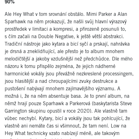
90%
Ale Hey What v tom srovnání obstálo. Mimi Parker a Alan
Sparhawk na něm prokazují, že našli svůj hlavní výrazový
prostředek v limitaci a kompresi, a přirozeně posunuli to,
s čím začali na Double Negative, k ještě větší abstrakci.
Tradiční nástroje jako kytara a bicí syčí a prskají, nahrávka
je drsná a zneklidňující, ale přesto je to album mnohem
melodičtější a jakoby vzdušnější než předchůdce. Dle mého
názoru k tomu přispělo zejména, že jejich nádherné
harmonické vokály jsou převážně nezkreslené processingem,
jsou hlasitější a nad chroupajícími zvuky destrukce a
pustošení nabývají mnohem zajímavějšího významu. A
možná i, že na něm absentuje basa. Je to první album, na
němž hrají pouze Sparhawk a Parkerová (baskytarista Steve
Garrington skupinu opustil v roce 2020). Ale vlastně tam
vůbec nechybí. Kytary, bicí a vokály jsou tak pohlcující, že
vlastně ani nemáte čas si všimnout, že tam není. Low na
Hey What technicky vzato nabízejí méně, ale takovým