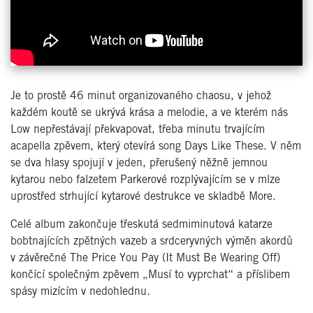
Je to prostě 46 minut organizovaného chaosu, v jehož
každém koutě se ukrývá krása a melodie, a ve kterém nás
Low nepřestávají překvapovat, třeba minutu trvajícím
acapella zpěvem, který otevírá song Days Like These. V něm
se dva hlasy spojují v jeden, přerušený něžně jemnou
kytarou nebo falzetem Parkerové rozplývajícím se v mlze
uprostřed strhující kytarové destrukce ve skladbě More.
Celé album zakončuje třeskutá sedmiminutová katarze
bobtnajících zpětných vazeb a srdceryvných výměn akordů
v závěrečné The Price You Pay (It Must Be Wearing Off)
končící společným zpěvem „Musí to vyprchat“ a příslibem
spásy mizícím v nedohlednu.