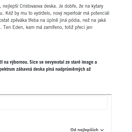
nejlepší Cristovaova deska. Je dobře, že na kytary
ou. Kéž by mu to vydrželo, nový repertoár má potenciál
dostat zpěváka třeba na úplně jiná pódia, než na jaká
je. Ten Eden, kam má zamířeno, totiž přeci jen
dl na výbornou. Sice se nevymotal ze staré image a
Spektrum zábavná deska plná nadprůměrných až