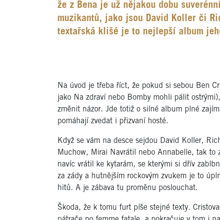
že z Bena je už nějakou dobu suverénní
muzikantů, jako jsou David Koller či Ri
textařská klišé je to nejlepší album je
Na úvod je třeba říct, že pokud si sebou Ben Cris
jako Na zdraví nebo Bomby mohli pálit ostrými)
změnit názor. Jde totiž o silné album plné zají
pomáhají zvedat i přizvaní hosté.
Když se vám na desce sejdou David Koller, Rich
Muchow, Mirai Navrátil nebo Annabelle, tak to
navíc vrátil ke kytarám, se kterými si dřív za
za zády a hutnějším rockovým zvukem je to úplně
hitů. A je zábava tu proměnu poslouchat.
Škoda, že k tomu furt píše stejné texty. Cristova
pátrače po femme fatale, a pokračuje v tom i na