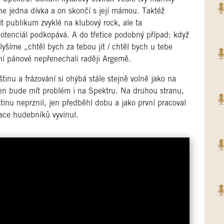
ne jedna dívka a on skončí s její mámou. Taktéž
t publikum zvyklé na klubový rock, ale ta
potenciál podkopává. A do třetice podobný případ: když
šíme „chtěl bych za tebou jít / chtěl bych u tebe
ní pánové nepřenechali raději Argemě.
štinu a frázování si ohýbá stále stejně volně jako na
ten bude mít problém i na Spektru. Na druhou stranu,
tinu neprznil, jen předběhl dobu a jako první pracoval
race hudebníků vyvinul.