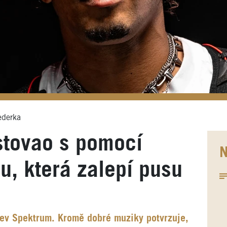
ederka
stovao s pomocí
N
u, která zalepí pusu
ev Spektrum. Kromě dobré muziky potvrzuje,