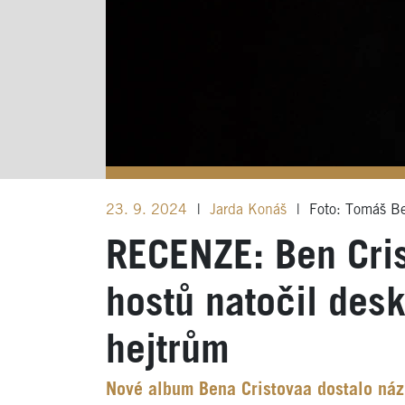
23. 9. 2024
|
Jarda Konáš
|
Foto: Tomáš B
RECENZE: Ben Cri
hostů natočil desk
hejtrům
Nové album Bena Cristovaa dostalo náz