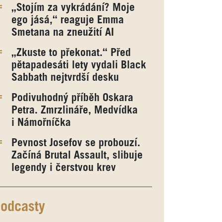
„Stojím za vykrádání? Moje
ego jásá,“ reaguje Emma
Smetana na zneužití AI
„Zkuste to překonat.“ Před
pětapadesáti lety vydali Black
Sabbath nejtvrdší desku
Podivuhodný příběh Oskara
Petra. Zmrzlináře, Medvídka
i Námořníčka
Pevnost Josefov se probouzí.
Začíná Brutal Assault, slibuje
legendy i čerstvou krev
odcasty