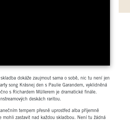
 skladba dokáže zaujmout sama o sobě, nic tu není jen
party song Krásnej den s Paulie Garandem, vyklidněná
čno s Richardem Müllerem je dramatické finále.
instreamových deskách raritou.
 tanečním tempem přesně uprostřed alba příjemně
e mohli zastavit nad každou skladbou. Není tu žádná