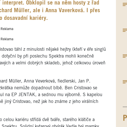
 interpret. Obklopil se na něm hosty z řad
chard Müller, ale i Anna Vaverková. I přes
ho dosavadní kariéry.
Reklama
Reklama
tovao táhl z minulosti nějaké hejtry (kteří v éře singlů
, dotyční by při poslechu Spektra mohli konečně
mavých a velmi dobrých skladeb, jehož celkovou úroveň
ard Müller, Anna Veverková, fiedlerski, Jan P.
 zkrátka nemůže dopadnout blbě. Ben Cristovao se
blbnul na EP JENTAK, a sednou mu výborně. S kapelou
 jiný Cristovao, než jak ho známe z jeho virálních
P
o celou kariéru střídá dvě tváře, starého klátiče a
 Spektru. Solidní kytarový otvírák Vedle tvý mamky