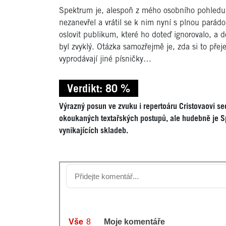
Spektrum je, alespoň z mého osobního pohledu, 
nezanevřel a vrátil se k nim nyní s plnou parád
oslovit publikum, které ho doteď ignorovalo, a 
byl zvyklý. Otázka samozřejmě je, zda si to pře
vyprodávají jiné písničky…
Verdikt: 80 %
Výrazný posun ve zvuku i repertoáru Cristovaovi se
okoukaných textařských postupů, ale hudebně je 
vynikajících skladeb.