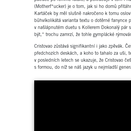
(Motherf*ucker) je o tom, jak si ho domů přitáh
Kartáček by měl slušně nakročeno k tomu oslovi
bůhvíkolikátá varianta textu o dotěrné fanynce 
v našlápnutém duetu s Kollerem Dokonalý pár sly
být,“ trochu zamrzí, že tohle gymplácké rýmová
Cristovao zůstává signifikantní i jako zpěvák. Če
předchozích deskách, a koho to tahalo za uši, 
v posledních letech se ukazuje, že Cristovao češ
s formou, do níž se náš jazyk u nejmladší gene