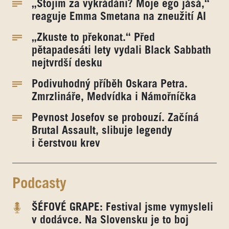
„Stojím za vykrádání? Moje ego jásá,“
reaguje Emma Smetana na zneužití AI
„Zkuste to překonat.“ Před
pětapadesáti lety vydali Black Sabbath
nejtvrdší desku
Podivuhodný příběh Oskara Petra.
Zmrzlináře, Medvídka i Námořníčka
Pevnost Josefov se probouzí. Začíná
Brutal Assault, slibuje legendy
i čerstvou krev
Podcasty
ŠÉFOVÉ GRAPE: Festival jsme vymysleli
v dodávce. Na Slovensku je to boj