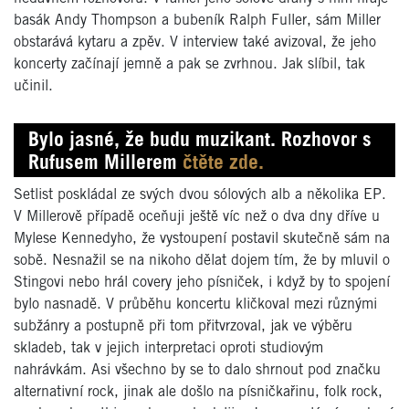
basák Andy Thompson a bubeník Ralph Fuller, sám Miller
obstarává kytaru a zpěv. V interview také avizoval, že jeho
koncerty začínají jemně a pak se zvrhnou. Jak slíbil, tak
učinil.
Bylo jasné, že budu muzikant. Rozhovor s
Rufusem Millerem
čtěte zde.
Setlist poskládal ze svých dvou sólových alb a několika EP.
V Millerově případě oceňuji ještě víc než o dva dny dříve u
Mylese Kennedyho, že vystoupení postavil skutečně sám na
sobě. Nesnažil se na nikoho dělat dojem tím, že by mluvil o
Stingovi nebo hrál covery jeho písniček, i když by to spojení
bylo nasnadě. V průběhu koncertu kličkoval mezi různými
subžánry a postupně při tom přitvrzoval, jak ve výběru
skladeb, tak v jejich interpretaci oproti studiovým
nahrávkám. Asi všechno by se to dalo shrnout pod značku
alternativní rock, jinak ale došlo na písničkařinu, folk rock,