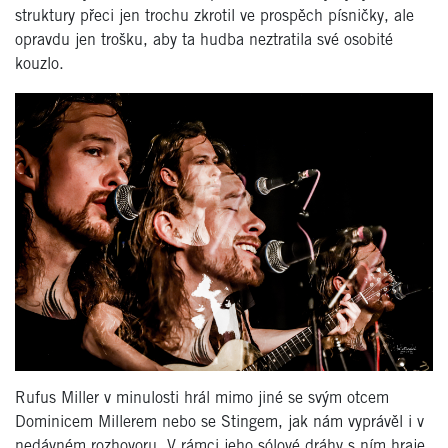
struktury přeci jen trochu zkrotil ve prospěch písničky, ale
opravdu jen trošku, aby ta hudba neztratila své osobité
kouzlo.
Rufus Miller v minulosti hrál mimo jiné se svým otcem
Dominicem Millerem nebo se Stingem, jak nám vyprávěl i v
nedávném rozhovoru. V rámci jeho sólové dráhy s ním hraje