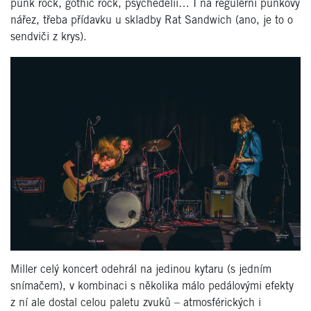
punk rock, gothic rock, psychedelii… I na regulérní punkový
nářez, třeba přídavku u skladby Rat Sandwich (ano, je to o
sendviči z krys).
Miller celý koncert odehrál na jedinou kytaru (s jedním
snímačem), v kombinaci s několika málo pedálovými efekty
z ní ale dostal celou paletu zvuků – atmosférických i