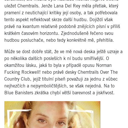
uležet Chemtrails. Jenže Lana Del Rey měla přetlak, který
pramení z neutichající kritiky její osoby, a tak potřebovala
tento aspekt reflektovat skrze další hudbu. Dojíždí však
právě na kvantum relativně podobně znějících písní v příliš
krátkém časovém horizontu. Zjednodušeně řečeno svou
hudbou posluchače, nebo tedy konkrétně mě, přehltila.
Může se dost dobře stát, že ve mě nová deska ještě uzraje a
po několika dalších posleších k ní budu smířlivější. O
okamžitou lásku, jaká to byla v případě opusu Norman
Fucking Rockwell! nebo právě desky Chemtrails Over The
Country Club, jejíž titulní píseň považuji za jednu z vůbec
nejhezčích a nejsymboličtějších, se však nejedná. Na to
Blue Banisters zkrátka chybí větší barevnost a jiskřivost.