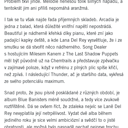
Problém tkví jinde. Melodie nenesou tolik silných nápadů, a
tentokrát jim ani příliš nepomáhá aranžmá.
I tak se tu však najde řada příjemných skladeb. Arcadia je
jedna z balad, která důležité vnitřní napětí nepostrádá.
Beautiful je nádherně křehká díky pianu, které zní jako
padající kapky deště, a kde Lana Del Rey vysvětluje, že i ze
smutku se dá stvořit něco nádherného. Song Dealer
s hostujícím Milesem Kanem z The Last Shadow Puppets
měl být původně už na Chemtrails a představuje zpěvačku
v zajímavé poloze, když v refrénu z plných plic spíše křičí,
než zpívá. I následující Thunder, ač je staršího data, vykřesá
ze svého potenciálu maximum.
Snad proto, že jsou písně poskládané z různých období, je
album Blue Banisters méně soudržné, a tedy více zvukově
roztříštěné. Dá se ovšem říct, že zdaleka nejvíc se Laně Del
Rey nevyplatila její netrpělivost. Vydat dvě alba během
jediného roku je sice velmi ambiciózní a svědčí to o jisté
obratnosti, ale možná bylo nasnadě nechat nejprve trochu