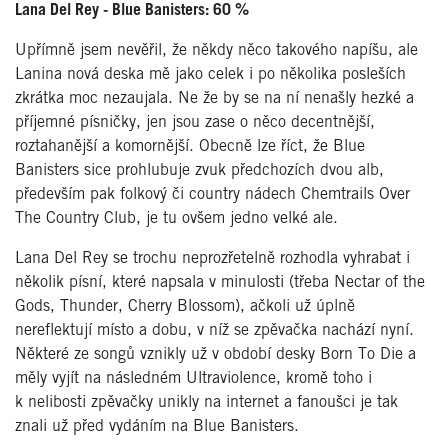
Lana Del Rey - Blue Banisters:
60 %
Upřímně jsem nevěřil, že někdy něco takového napíšu, ale
Lanina nová deska mě jako celek i po několika posleších
zkrátka moc nezaujala. Ne že by se na ní nenašly hezké a
příjemné písničky, jen jsou zase o něco decentnější,
roztahanější a komornější. Obecně lze říct, že Blue
Banisters sice prohlubuje zvuk předchozích dvou alb,
především pak folkový či country nádech Chemtrails Over
The Country Club, je tu ovšem jedno velké ale.
Lana Del Rey se trochu neprozřetelně rozhodla vyhrabat i
několik písní, které napsala v minulosti (třeba Nectar of the
Gods, Thunder, Cherry Blossom), ačkoli už úplně
nereflektují místo a dobu, v níž se zpěvačka nachází nyní.
Některé ze songů vznikly už v období desky Born To Die a
měly vyjít na následném Ultraviolence, kromě toho i
k nelibosti zpěvačky unikly na internet a fanoušci je tak
znali už před vydáním na Blue Banisters.