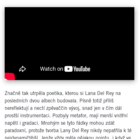
Značně tak utrpěla poetika, kterou si Lana Del Rey na
posledních dvou albech budovala. Písně totiž příliš
nereflektují a nectí zpěvaččin vývoj, snad jen v čím dál
prostší instrumentaci. Pozbyly metafor, mají menší vnitřní
napětí i gradaci. Mnohým se tyto řádky mohou zdát
paradoxní, protože tvorba Lany Del Rey nikdy nepatřila k té
nejdynamičtější. Jenže vždy měla nějakou pointu, i když ve