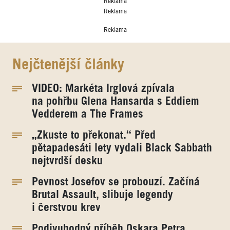
Reklama
Reklama
Reklama
Nejčtenější články
VIDEO: Markéta Irglová zpívala
na pohřbu Glena Hansarda s Eddiem
Vedderem a The Frames
„Zkuste to překonat.“ Před
pětapadesáti lety vydali Black Sabbath
nejtvrdší desku
Pevnost Josefov se probouzí. Začíná
Brutal Assault, slibuje legendy
i čerstvou krev
Podivuhodný příběh Oskara Petra.