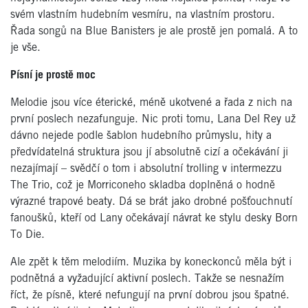
svém vlastním hudebním vesmíru, na vlastním prostoru.
Řada songů na Blue Banisters je ale prostě jen pomalá. A to
je vše.
Písní je prostě moc
Melodie jsou více éterické, méně ukotvené a řada z nich na
první poslech nezafunguje. Nic proti tomu, Lana Del Rey už
dávno nejede podle šablon hudebního průmyslu, hity a
předvídatelná struktura jsou jí absolutně cizí a očekávání ji
nezajímají – svědčí o tom i absolutní trolling v intermezzu
The Trio, což je Morriconeho skladba doplněná o hodně
výrazné trapové beaty. Dá se brát jako drobné pošťouchnutí
fanoušků, kteří od Lany očekávají návrat ke stylu desky Born
To Die.
Ale zpět k těm melodiím. Muzika by koneckonců měla být i
podnětná a vyžadující aktivní poslech. Takže se nesnažím
říct, že písně, které nefungují na první dobrou jsou špatné.