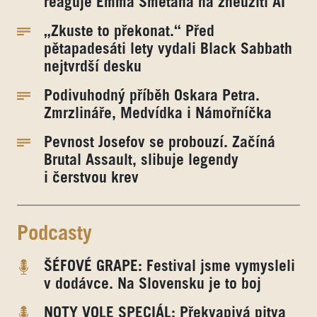
reaguje Emma Smetana na zneužití AI
„Zkuste to překonat.“ Před
pětapadesáti lety vydali Black Sabbath
nejtvrdší desku
Podivuhodný příběh Oskara Petra.
Zmrzlináře, Medvídka i Námořníčka
Pevnost Josefov se probouzí. Začíná
Brutal Assault, slibuje legendy
i čerstvou krev
Podcasty
ŠÉFOVÉ GRAPE: Festival jsme vymysleli
v dodávce. Na Slovensku je to boj
NOTY VOLE SPECIÁL: Překvapivá pitva