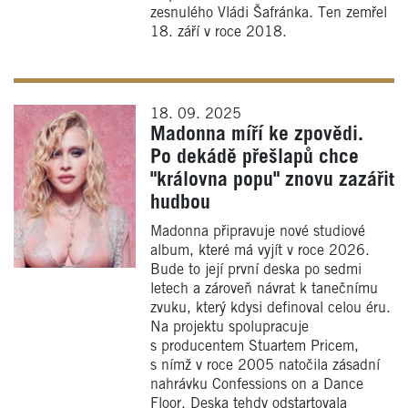
zesnulého Vládi Šafránka. Ten zemřel
18. září v roce 2018.
18. 09. 2025
Madonna míří ke zpovědi.
Po dekádě přešlapů chce
"královna popu" znovu zazářit
hudbou
Madonna připravuje nové studiové
album, které má vyjít v roce 2026.
Bude to její první deska po sedmi
letech a zároveň návrat k tanečnímu
zvuku, který kdysi definoval celou éru.
Na projektu spolupracuje
s producentem Stuartem Pricem,
s nímž v roce 2005 natočila zásadní
nahrávku Confessions on a Dance
Floor. Deska tehdy odstartovala