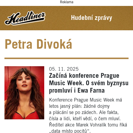
Reklama
Hudební zprávy
Petra Divoká
05. 11. 2025
Začíná konference Prague
Music Week. O svém byznysu
promluví i Ewa Farna
Konference Prague Music Week má
letos jasný plán: žádné dojmy
a plácání se po zádech. Ale fakta,
čísla a lidi, kteří vědí, o čem mluví.
Ředitel akce Marek Vohralík tomu říká
„data místo pocitů“.