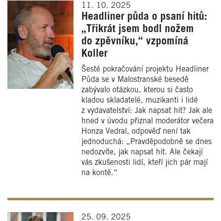
11. 10. 2025
Headliner půda o psaní hitů:
„Třikrát jsem bodl nožem
do zpěvníku,“ vzpomíná
Koller
Šesté pokračování projektu Headliner
Půda se v Malostranské besedě
zabývalo otázkou, kterou si často
kladou skladatelé, muzikanti i lidé
z vydavatelství: Jak napsat hit? Jak ale
hned v úvodu přiznal moderátor večera
Honza Vedral, odpověď není tak
jednoduchá: „Pravděpodobně se dnes
nedozvíte, jak napsat hit. Ale čekají
vás zkušenosti lidí, kteří jich pár mají
na kontě.“
25. 09. 2025