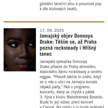
globální taneční vlnu a posunula pop
k éře klubových beatů.
17. 09. 2025
Jamajský objev Donnoya
Drake: Těším se, až Praha
pozná rocksteady i Hříšný
tanec
Jamajská zpěvačka Donnoya
Drake přiveze do Prahy atmosféru
klasického žánru rocksteady a raného
reggae. "Přesně takhle to znělo, když
se u nás v ulici na Jamajce konala
nějaká party," říká o programu
koncertu, který se chystá v pátek
3. října v klubu Malostranská Beseda.
Bude to její vůbec první koncert
v Evropě. Na pódiu s ní bude jedenáct