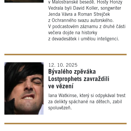
v Malostranské besedě. Hosty Honzy
Vedrala byli David Koller, songwriter
Jenda Vávra a Roman Strejček
z Ochranného svazu autorského.
V podcastovém záznamu z druhé části
večera dojde na historky
z devadesátek i umělou inteligenci.
12. 10. 2025
Bývalého zpěváka
Lostprophets zavraždili
ve vězení
Iana Watkinse, který si odpykával trest
za delikty spáchané na dětech, zabil
spoluvězeň.