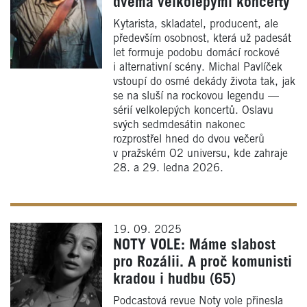
dvěma velkolepými koncerty
Kytarista, skladatel, producent, ale
především osobnost, která už padesát
let formuje podobu domácí rockové
i alternativní scény. Michal Pavlíček
vstoupí do osmé dekády života tak, jak
se na sluší na rockovou legendu —
sérií velkolepých koncertů. Oslavu
svých sedmdesátin nakonec
rozprostřel hned do dvou večerů
v pražském O2 universu, kde zahraje
28. a 29. ledna 2026.
19. 09. 2025
NOTY VOLE: Máme slabost
pro Rozálii. A proč komunisti
kradou i hudbu (65)
Podcastová revue Noty vole přinesla