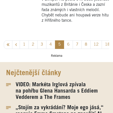
muzikantů z Británie i Česka a zazní
řada známých i vlastních melodií.
Chybět nebude ani houpavá verze hitu
z Hříšného tance.
1
2
3
4
5
6
7
8
12
18
Reklama
Nejčtenější články
VIDEO: Markéta Irglová zpívala
na pohřbu Glena Hansarda s Eddiem
Vedderem a The Frames
„Stojím za vykrádání? Moje ego jásá,“