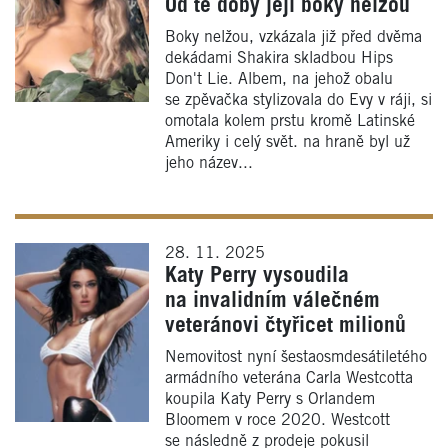
Od té doby její boky nelžou
Boky nelžou, vzkázala již před dvěma
dekádami Shakira skladbou Hips
Don't Lie. Albem, na jehož obalu
se zpěvačka stylizovala do Evy v ráji, si
omotala kolem prstu kromě Latinské
Ameriky i celý svět. na hraně byl už
jeho název...
28. 11. 2025
Katy Perry vysoudila
na invalidním válečném
veteránovi čtyřicet milionů
Nemovitost nyní šestaosmdesátiletého
armádního veterána Carla Westcotta
koupila Katy Perry s Orlandem
Bloomem v roce 2020. Westcott
se následně z prodeje pokusil