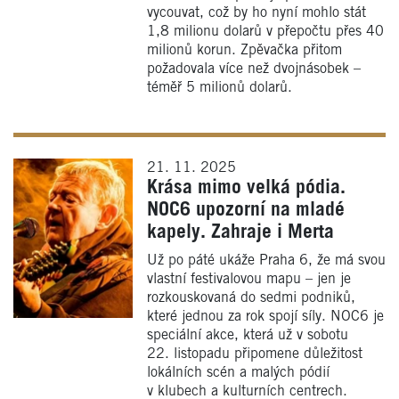
vycouvat, což by ho nyní mohlo stát
1,8 milionu dolarů v přepočtu přes 40
milionů korun. Zpěvačka přitom
požadovala více než dvojnásobek –
téměř 5 milionů dolarů.
21. 11. 2025
Krása mimo velká pódia.
NOC6 upozorní na mladé
kapely. Zahraje i Merta
Už po páté ukáže Praha 6, že má svou
vlastní festivalovou mapu – jen je
rozkouskovaná do sedmi podniků,
které jednou za rok spojí síly. NOC6 je
speciální akce, která už v sobotu
22. listopadu připomene důležitost
lokálních scén a malých pódií
v klubech a kulturních centrech.