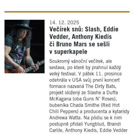
14. 12. 2025
Večírek snů: Slash, Eddie
Vedder, Anthony Kiedis
či Bruno Mars se sešli
v superkapele
Soukromý vánoční večírek, ale
sestava, po které by prahnul každý
velký festival. V pátek 11. prosince
odehrála v USA svůj první koncert
formace nazvaná The Dirty Bats,
projekt složený ze Slashe a Duffa
McKagana (oba Guns N’ Roses),
bubeníka Chada Smithe (Red Hot
Chili Peppers) a producenta a kytaristy
Andrewa Watta. Na pódiu se k nim
postupně přidali Yungblud, Brandi
Carlile, Anthony Kiedis, Eddie Vedder