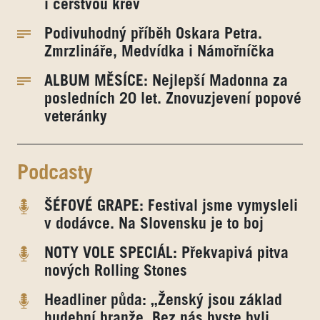
i čerstvou krev
Podivuhodný příběh Oskara Petra.
Zmrzlináře, Medvídka i Námořníčka
ALBUM MĚSÍCE: Nejlepší Madonna za
posledních 20 let. Znovuzjevení popové
veteránky
Podcasty
ŠÉFOVÉ GRAPE: Festival jsme vymysleli
v dodávce. Na Slovensku je to boj
NOTY VOLE SPECIÁL: Překvapivá pitva
nových Rolling Stones
Headliner půda: „Ženský jsou základ
hudební branže. Bez nás byste byli