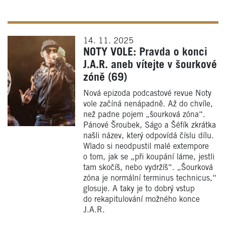
14. 11. 2025
NOTY VOLE: Pravda o konci
J.A.R. aneb vítejte v šourkové
zóně (69)
Nová epizoda podcastové revue Noty
vole začíná nenápadně. Až do chvíle,
než padne pojem „šourková zóna“.
Pánové Šroubek, Ságo a Šéfík zkrátka
našli název, který odpovídá číslu dílu.
Wlado si neodpustil malé extempore
o tom, jak se „při koupání láme, jestli
tam skočíš, nebo vydržíš“. „Šourková
zóna je normální terminus technicus,“
glosuje. A taky je to dobrý vstup
do rekapitulování možného konce
J.A.R.