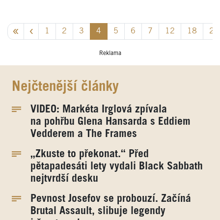
1
2
3
4
5
6
7
12
18
23
Reklama
Nejčtenější články
VIDEO: Markéta Irglová zpívala
na pohřbu Glena Hansarda s Eddiem
Vedderem a The Frames
„Zkuste to překonat.“ Před
pětapadesáti lety vydali Black Sabbath
nejtvrdší desku
Pevnost Josefov se probouzí. Začíná
Brutal Assault, slibuje legendy