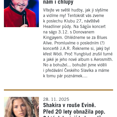
nám i chlupy
Vítejte ve světě hudby, jak ji slyšíme
a vidíme my! Tentokrát vás zveme
k poslechu Klubu 27, návštěvě
Headliner půdy. Na Ságův koncert
na ságo 3.12. s Donovanem
Kingjayem. Ohlédneme se za Blues
Alive. Promluvíme o posledním (?)
koncertě J.A.R. Řekneme si, jaký byl
křest Wódi. Proč Yungblud zrušil turné
a jaké je jeho nové album s Aerosmith.
No a bohužel... bohužel jsme viděli
i předávání Českého Slavíka a máme
k tomu pár poznámek....
28. 11. 2025
Shakira v rouše Evině.
Před 20 lety obnažila pop.