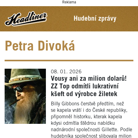
Reklama
Hudební zprávy
Petra Divoká
08. 01. 2026
Vousy ani za milion dolarů!
ZZ Top odmítli lukrativní
kšeft od výrobce žiletek
Billy Gibbons čerstvě předtím, než
se kapela vrátí i do České republiky,
připomněl historku, kterak kapela
kdysi odmítla štědrou nabídku
nadnárodní společnosti GiIlette. Podle
hudebníka společnost slibovala milion