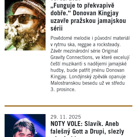
„Funguje to překvapivě
dobře.“ Donovan Kingjay
uzavře pražskou jamajskou
sérii
Povědomé melodie i původní materiál
v rytmu ska, reggae a rocksteady.
Závěr mezinárodní série Original
Gravity Connections, ve které excelují
čeští muzikanti s nadějemi jamajské
hudby, bude patřit jménu Donovan
Kingjay. Londýnský zpěvák opanuje
Malostranskou besedu už ve středu
3. prosince.
29. 11. 2025
NOTY VOLE: Slavík. Aneb
falešný Gott a Drupi, slezly