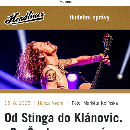
Reklama
Hudební zprávy
15. 8. 2025
|
Honza Vedral
|
Foto: Markéta Kolínská
Od Stinga do Klánovic.