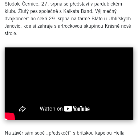
Stodole Černice, 27. srpna se představí v pardubickém
klubu Žlutý pes společně s Kalkata Band. Výjimečný
dvojkoncert ho čeká 29. srpna na farmě Bláto u Uhlířských
Janovic, kde si zahraje s artrockovou skupinou Krásné nové
stroje.
Na závěr sám sobě „předskočí“ s britskou kapelou Hella