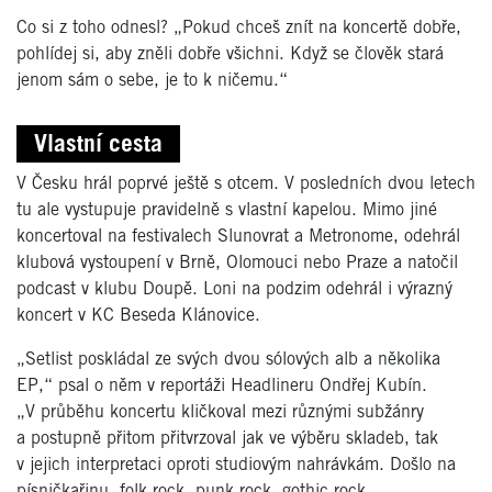
Co si z toho odnesl? „Pokud chceš znít na koncertě dobře,
pohlídej si, aby zněli dobře všichni. Když se člověk stará
jenom sám o sebe, je to k ničemu.“
Vlastní cesta
V Česku hrál poprvé ještě s otcem. V posledních dvou letech
tu ale vystupuje pravidelně s vlastní kapelou. Mimo jiné
koncertoval na festivalech Slunovrat a Metronome, odehrál
klubová vystoupení v Brně, Olomouci nebo Praze a natočil
podcast v klubu Doupě. Loni na podzim odehrál i výrazný
koncert v KC Beseda Klánovice.
„Setlist poskládal ze svých dvou sólových alb a několika
EP,“ psal o něm v reportáži Headlineru Ondřej Kubín.
„V průběhu koncertu kličkoval mezi různými subžánry
a postupně přitom přitvrzoval jak ve výběru skladeb, tak
v jejich interpretaci oproti studiovým nahrávkám. Došlo na
písničkařinu, folk rock, punk rock, gothic rock,