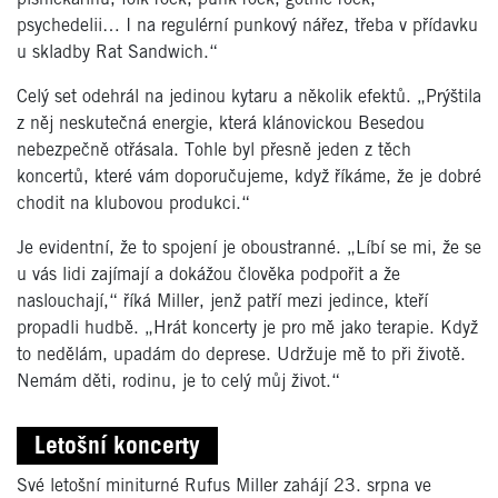
psychedelii… I na regulérní punkový nářez, třeba v přídavku
u skladby Rat Sandwich.“
Celý set odehrál na jedinou kytaru a několik efektů. „Prýštila
z něj neskutečná energie, která klánovickou Besedou
nebezpečně otřásala. Tohle byl přesně jeden z těch
koncertů, které vám doporučujeme, když říkáme, že je dobré
chodit na klubovou produkci.“
Je evidentní, že to spojení je oboustranné. „Líbí se mi, že se
u vás lidi zajímají a dokážou člověka podpořit a že
naslouchají,“ říká Miller, jenž patří mezi jedince, kteří
propadli hudbě. „Hrát koncerty je pro mě jako terapie. Když
to nedělám, upadám do deprese. Udržuje mě to při životě.
Nemám děti, rodinu, je to celý můj život.“
Letošní koncerty
Své letošní miniturné Rufus Miller zahájí 23. srpna ve