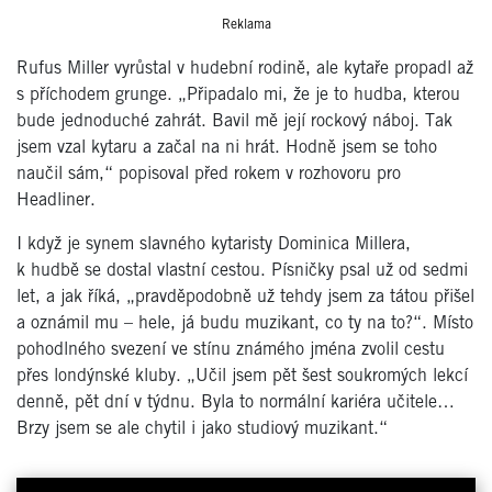
Reklama
Rufus Miller vyrůstal v hudební rodině, ale kytaře propadl až
s příchodem grunge. „Připadalo mi, že je to hudba, kterou
bude jednoduché zahrát. Bavil mě její rockový náboj. Tak
jsem vzal kytaru a začal na ni hrát. Hodně jsem se toho
naučil sám,“ popisoval před rokem v rozhovoru pro
Headliner.
I když je synem slavného kytaristy Dominica Millera,
k hudbě se dostal vlastní cestou. Písničky psal už od sedmi
let, a jak říká, „pravděpodobně už tehdy jsem za tátou přišel
a oznámil mu – hele, já budu muzikant, co ty na to?“. Místo
pohodlného svezení ve stínu známého jména zvolil cestu
přes londýnské kluby. „Učil jsem pět šest soukromých lekcí
denně, pět dní v týdnu. Byla to normální kariéra učitele…
Brzy jsem se ale chytil i jako studiový muzikant.“