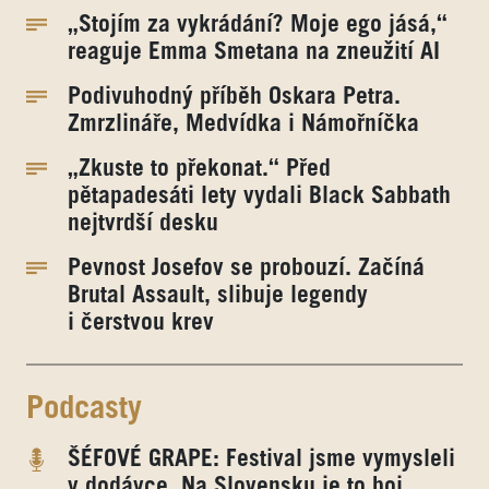
„Stojím za vykrádání? Moje ego jásá,“
reaguje Emma Smetana na zneužití AI
Podivuhodný příběh Oskara Petra.
Zmrzlináře, Medvídka i Námořníčka
„Zkuste to překonat.“ Před
pětapadesáti lety vydali Black Sabbath
nejtvrdší desku
Pevnost Josefov se probouzí. Začíná
Brutal Assault, slibuje legendy
i čerstvou krev
Podcasty
ŠÉFOVÉ GRAPE: Festival jsme vymysleli
v dodávce. Na Slovensku je to boj