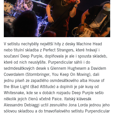
V setlistu nechyběly největší hity z desky Machine Head
nebo titulní skladba z Perfect Strangers, které hrávají i
současní Deep Purple, doplňovala je ale i spousta skladeb,
které od nich neuslyšíte. Purpendicular sáhli i do
sedmdesátkových desek s Glennem Hughesem a Davidem
Coverdalem (Stormbringer, You Keep On Moving), dali
jednu píseň ze zapadlého osmdesátkového alba House of
the Blue Light (Bad Attitude) a doplnili je pár kusy od
Whitesnake, kde se v dobách rozpadu Deep Purple sešlo
několik jejich členů včetně Paice. Italský klávesák
Alessandro Debiaggi uctil zesnulého Jona Lorda jednou jeho
sólovou skladbou a do tmavofialového setlistu Purpendicular