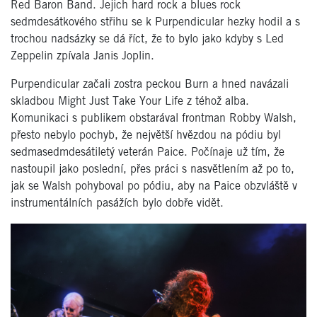
Red Baron Band. Jejich hard rock a blues rock
sedmdesátkového střihu se k Purpendicular hezky hodil a s
trochou nadsázky se dá říct, že to bylo jako kdyby s Led
Zeppelin zpívala Janis Joplin.
Purpendicular začali zostra peckou Burn a hned navázali
skladbou Might Just Take Your Life z téhož alba.
Komunikaci s publikem obstarával frontman Robby Walsh,
přesto nebylo pochyb, že největší hvězdou na pódiu byl
sedmasedmdesátiletý veterán Paice. Počínaje už tím, že
nastoupil jako poslední, přes práci s nasvětlením až po to,
jak se Walsh pohyboval po pódiu, aby na Paice obzvláště v
instrumentálních pasážích bylo dobře vidět.