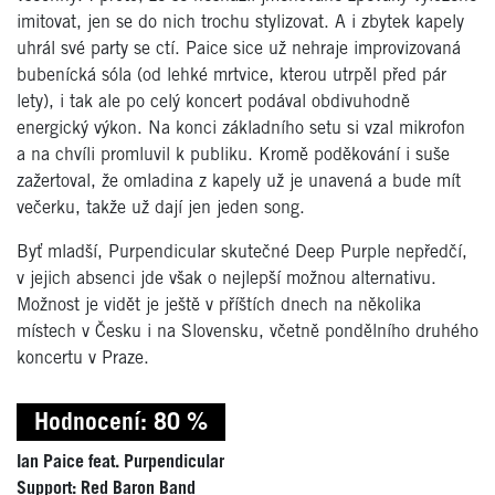
imitovat, jen se do nich trochu stylizovat. A i zbytek kapely
uhrál své party se ctí. Paice sice už nehraje improvizovaná
bubenícká sóla (od lehké mrtvice, kterou utrpěl před pár
lety), i tak ale po celý koncert podával obdivuhodně
energický výkon. Na konci základního setu si vzal mikrofon
a na chvíli promluvil k publiku. Kromě poděkování i suše
zažertoval, že omladina z kapely už je unavená a bude mít
večerku, takže už dají jen jeden song.
Byť mladší, Purpendicular skutečné Deep Purple nepředčí,
v jejich absenci jde však o nejlepší možnou alternativu.
Možnost je vidět je ještě v příštích dnech na několika
místech v Česku i na Slovensku, včetně pondělního druhého
koncertu v Praze.
Hodnocení: 80 %
Ian Paice feat. Purpendicular
Support: Red Baron Band