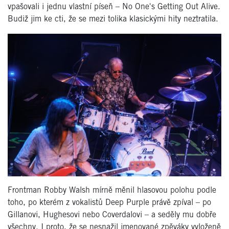
vpašovali i jednu vlastní píseň – No One's Getting Out Alive.
Budiž jim ke cti, že se mezi tolika klasickými hity neztratila.
Frontman Robby Walsh mírně měnil hlasovou polohu podle
toho, po kterém z vokalistů Deep Purple právě zpíval – po
Gillanovi, Hughesovi nebo Coverdalovi – a seděly mu dobře
všechny. I proto, že se nesnažil jmenované zpěváky vyloženě