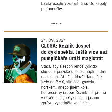
bavila všechny zúčastněné. Od kapely
po fanoušky.
Reklama
24. 09. 2024
GLOSA: Řezník dospěl
do cyklopekla. Ještě více než
pumpičkáře uráží magistrát
Stačí, aby alespoň lehce vysvitlo
slunce a pražské ulice se naplní lidmi
na kolech. Ať už je člověk fanoušek
jízdy na BMX, silničce, gravelu,
horském, anebo jiném kole,
horrorcorový rapper Řezník má pro ně
v novém singlu Cyklopeklo jasnou
zprávu: vypadněte ze silnice.