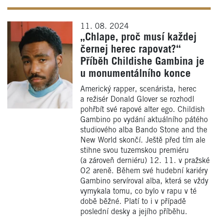
11. 08. 2024
„Chlape, proč musí každej
černej herec rapovat?“
Příběh Childishe Gambina je
u monumentálního konce
Americký rapper, scenárista, herec
a režisér Donald Glover se rozhodl
pohřbít své rapové alter ego. Childish
Gambino po vydání aktuálního pátého
studiového alba Bando Stone and the
New World skončí. Ještě před tím ale
stihne svou tuzemskou premiéru
(a zároveň derniéru) 12. 11. v pražské
O2 areně. Během své hudební kariéry
Gambino servíroval alba, která se vždy
vymykala tomu, co bylo v rapu v té
době běžné. Platí to i v případě
poslední desky a jejího příběhu.