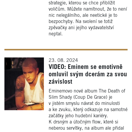
strategie, kterou se chce přiblížit
voličům. Můžete namítnout, že to není
nic nelegálního, ale neetické je to
bezpochyby. Na svolení se totiž
zpěvačky ani jejího vydavatelství
neptal.
23. 08. 2024
VIDEO: Eminem se emotivně
omluvil svým dcerám za svou
závislost
Eminemovo nové album The Death of
Slim Shady (Coup De Grace) je
v jistém smyslu návrat do minulosti
a ke zvuku, který odkazuje na samotné
začátky jeho hudební kariéry.
K drsným a útočným flow, které si
neberou servítky, na album ale přidal