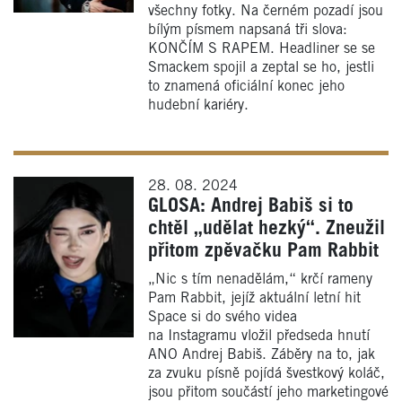
všechny fotky. Na černém pozadí jsou
bílým písmem napsaná tři slova:
KONČÍM S RAPEM. Headliner se se
Smackem spojil a zeptal se ho, jestli
to znamená oficiální konec jeho
hudební kariéry.
28. 08. 2024
GLOSA: Andrej Babiš si to
chtěl „udělat hezký“. Zneužil
přitom zpěvačku Pam Rabbit
„Nic s tím nenadělám,“ krčí rameny
Pam Rabbit, jejíž aktuální letní hit
Space si do svého videa
na Instagramu vložil předseda hnutí
ANO Andrej Babiš. Záběry na to, jak
za zvuku písně pojídá švestkový koláč,
jsou přitom součástí jeho marketingové