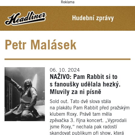
Reklama
Hudební zprávy
Petr Malásek
06. 10. 2024
NAŽIVO: Pam Rabbit si to
s fanoušky udělala hezký.
Mluvily za ni písně
Sold out. Tato dvě slova stála
na plakátu Pam Rabbit před pražským
klubem Roxy. Právě tam měla
zpěvačka 3. října koncert. „Vyprodali
jsme Roxy,“ nechala pak radostí
skandovat publikum při show, která