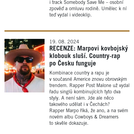
i track Somebody Save Me – osobní
zpověď a omluvu rodině. Umělec k ní
teď vydal i videoklip.
19. 08. 2024
RECENZE: Marpovi kovbojský
klobouk sluší. Country‑rap
po Česku funguje
Kombinace country a rapu je
v současné Americe znovu obrovským
trendem. Rapper Post Malone už vydal
řadu singlů kombinujících tyto dva
styly. A není sám. Jde ale něco
takového udělat i v Čechách?
Rapper Marpo říká, že ano, a na svém
novém albu Cowboys & Dreamers
to skvěle dokazuje.