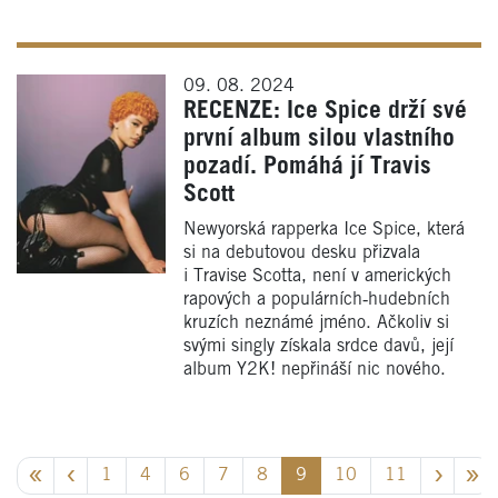
09. 08. 2024
RECENZE: Ice Spice drží své
první album silou vlastního
pozadí. Pomáhá jí Travis
Scott
Newyorská rapperka Ice Spice, která
si na debutovou desku přizvala
i Travise Scotta, není v amerických
rapových a populárních‑hudebních
kruzích neznámé jméno. Ačkoliv si
svými singly získala srdce davů, její
album Y2K! nepřináší nic nového.
1
4
6
7
8
9
10
11