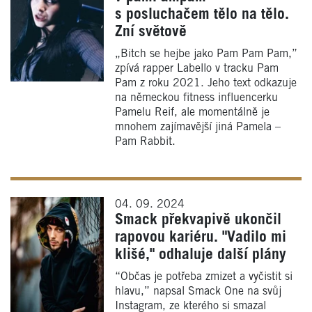
s posluchačem tělo na tělo.
Zní světově
„Bitch se hejbe jako Pam Pam Pam,”
zpívá rapper Labello v tracku Pam
Pam z roku 2021. Jeho text odkazuje
na německou fitness influencerku
Pamelu Reif, ale momentálně je
mnohem zajímavější jiná Pamela –
Pam Rabbit.
04. 09. 2024
Smack překvapivě ukončil
rapovou kariéru. "Vadilo mi
klišé," odhaluje další plány
“Občas je potřeba zmizet a vyčistit si
hlavu,” napsal Smack One na svůj
Instagram, ze kterého si smazal