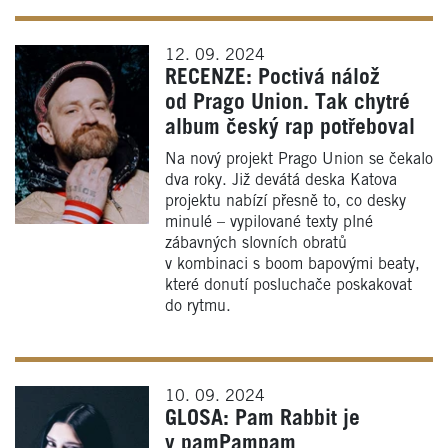
12. 09. 2024
RECENZE: Poctivá nálož
od Prago Union. Tak chytré
album český rap potřeboval
Na nový projekt Prago Union se čekalo
dva roky. Již devátá deska Katova
projektu nabízí přesně to, co desky
minulé – vypilované texty plné
zábavných slovních obratů
v kombinaci s boom bapovými beaty,
které donutí posluchače poskakovat
do rytmu.
10. 09. 2024
GLOSA: Pam Rabbit je
v pamPampam