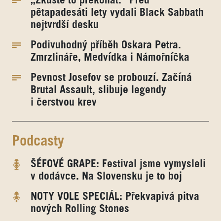
„Zkuste to překonat.“ Před
pětapadesáti lety vydali Black Sabbath
nejtvrdší desku
Podivuhodný příběh Oskara Petra.
Zmrzlináře, Medvídka i Námořníčka
Pevnost Josefov se probouzí. Začíná
Brutal Assault, slibuje legendy
i čerstvou krev
Podcasty
ŠÉFOVÉ GRAPE: Festival jsme vymysleli
v dodávce. Na Slovensku je to boj
NOTY VOLE SPECIÁL: Překvapivá pitva
nových Rolling Stones