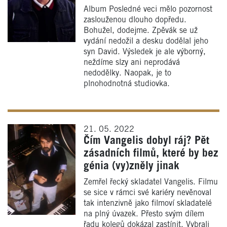
Album Posledné veci mělo pozornost
zaslouženou dlouho dopředu.
Bohužel, dodejme. Zpěvák se už
vydání nedožil a desku dodělal jeho
syn David. Výsledek je ale výborný,
neždíme slzy ani neprodává
nedodělky. Naopak, je to
plnohodnotná studiovka.
21. 05. 2022
Čím Vangelis dobyl ráj? Pět
zásadních filmů, které by bez
génia (vy)zněly jinak
Zemřel řecký skladatel Vangelis. Filmu
se sice v rámci své kariéry nevěnoval
tak intenzivně jako filmoví skladatelé
na plný úvazek. Přesto svým dílem
řadu kolegů dokázal zastínit. Vybrali