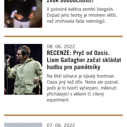
zvuk budoucnosti?
V polovině května zemřel Vangelis.
Dopad jeho tvorby je mnohem větší,
než zmiňovala řada nekrologů.
08. 06. 2022
RECENZE: Pryč od Oasis.
Liam Gallagher začal skládat
hudbu pro pamětníky
Na třetí sólovce je bývalý frontman
Oasis jiný než dřív. Nelze ale poznat,
jestli je to tvůrčí vyčerpání, měknutí
přicházející s věkem či cílený
experiment.
07. 06. 2022