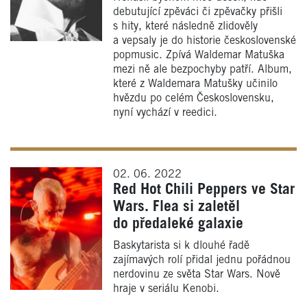
debutující zpěváci či zpěvačky přišli
s hity, které následně zlidověly
a vepsaly je do historie československé
popmusic. Zpívá Waldemar Matuška
mezi ně ale bezpochyby patří. Album,
které z Waldemara Matušky učinilo
hvězdu po celém Československu,
nyní vychází v reedici.
02. 06. 2022
Red Hot Chili Peppers ve Star
Wars. Flea si zaletěl
do předaleké galaxie
Baskytarista si k dlouhé řadě
zajímavých rolí přidal jednu pořádnou
nerdovinu ze světa Star Wars. Nově
hraje v seriálu Kenobi.