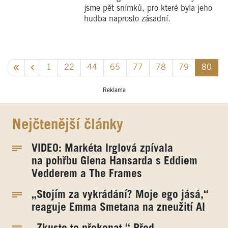
jsme pět snímků, pro které byla jeho
hudba naprosto zásadní.
1
22
44
65
77
78
79
80
Reklama
Nejčtenější články
VIDEO: Markéta Irglová zpívala
na pohřbu Glena Hansarda s Eddiem
Vedderem a The Frames
„Stojím za vykrádání? Moje ego jásá,“
reaguje Emma Smetana na zneužití AI