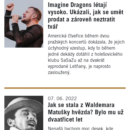
Imagine Dragons létají
vysoko. Ukázali, jak se umět
prodat a zároveň neztratit
tvář
Americká čtveřice během dvou
pražských koncertů dokázala, že jejich
úctyhodný vzestup, kdy to během
jedné dekády dotáhli z holešovického
klubu SaSaZu až na dvakrát
vyprodané Letňany, je naprosto
zasloužený.
07. 06. 2022
Jak se stala z Waldemara
Matušky hvězda? Bylo mu už
dvaatřicet let
Nenašli bychom moc desek, kde