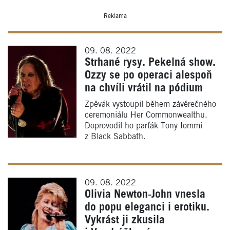
Reklama
09. 08. 2022
Strhané rysy. Pekelná show.
Ozzy se po operaci alespoň
na chvíli vrátil na pódium
Zpěvák vystoupil během závěrečného
ceremoniálu Her Commonwealthu.
Doprovodil ho parťák Tony Iommi
z Black Sabbath.
09. 08. 2022
Olivia Newton‑John vnesla
do popu eleganci i erotiku.
Vykrást ji zkusila