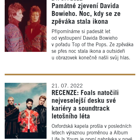
Památné zjevení Davida
Bowieho. Noc, kdy se ze
zpěváka stala ikona
Připomínáme si padesát let
od vystoupení Davida Bowieho
v pořadu Top of the Pops. Ze zpěváka
se přes noc stala ikona a outsideři
u obrazovek konečně našli svůj hlas.
21. 07. 2022
RECENZE: Foals natočili
nejveselejší desku své
kariéry a soundtrack
letošního léta
Oxfordská kapela prošla v posledních
letech výraznou proměnou a Album
Life Is Yours je první nahrávka v nové