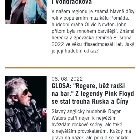
i Vondráčková
V našem regionu je známá hlavně díky
roli v populárním muzikálu Pomáda,
hudební dráha Olivie Newton‑John
přitom byla mnohem barvitější. Známá
herečka a zpěvačka zemřela 8. srpna
2022 ve věku třiasedmdesáti let. Jaký
je její hudební odkaz?
08. 08. 2022
GLOSA: "Rogere, běž radši
na bar." Z legendy Pink Floyd
se stal trouba Ruska a Číny
Slavný anglický hudebník Roger
Waters patří nejen k největším
hvězdám rockové scény, ale také
k největším provokatérům. Každý má
právo na názor, ale pokud se někdo