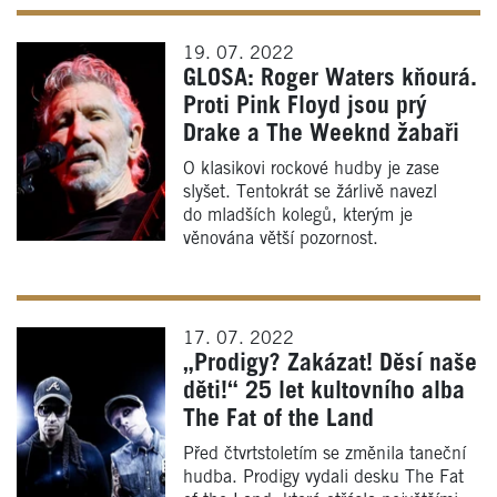
19. 07. 2022
GLOSA: Roger Waters kňourá.
Proti Pink Floyd jsou prý
Drake a The Weeknd žabaři
O klasikovi rockové hudby je zase
slyšet. Tentokrát se žárlivě navezl
do mladších kolegů, kterým je
věnována větší pozornost.
17. 07. 2022
„Prodigy? Zakázat! Děsí naše
děti!“ 25 let kultovního alba
The Fat of the Land
Před čtvrtstoletím se změnila taneční
hudba. Prodigy vydali desku The Fat