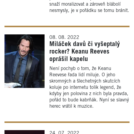
snaží moralizovat a zároveň blábolí
nesmysly, je v pořádku se tomu bránit.
08. 08. 2022
Miláček davů či vyšeptalý
rocker? Keanu Reeves
oprášil kapelu
Není pochyb o tom, že Keanu
Reevese řada lidí miluje. O jeho
skromných a šlechetných skutcích
koluje po internetu tolik legend, že
kdyby jen polovina z nich byla pravda,
pořád to bude kabrňák. Nyní se slavný
herec vrátil k muzice.
24. 07. 2022