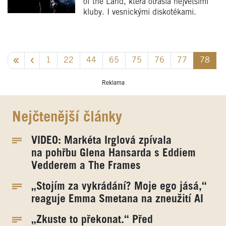
of the Land, která otřásla největšími
kluby. I vesnickými diskotékami.
1
22
44
65
75
76
77
78
Reklama
Nejčtenější články
VIDEO: Markéta Irglová zpívala
na pohřbu Glena Hansarda s Eddiem
Vedderem a The Frames
„Stojím za vykrádání? Moje ego jásá,“
reaguje Emma Smetana na zneužití AI
„Zkuste to překonat.“ Před