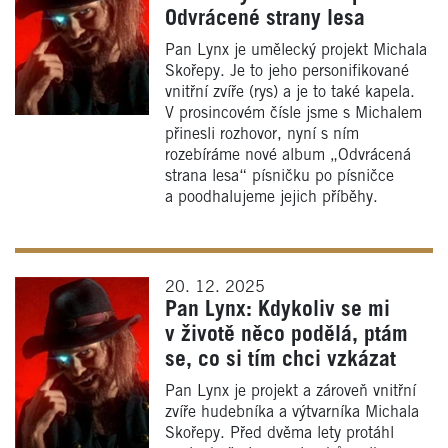
Odvrácené strany lesa
Pan Lynx je umělecký projekt Michala
Skořepy. Je to jeho personifikované
vnitřní zvíře (rys) a je to také kapela.
V prosincovém čísle jsme s Michalem
přinesli rozhovor, nyní s ním
rozebíráme nové album „Odvrácená
strana lesa“ písničku po písničce
a poodhalujeme jejich příběhy.
20. 12. 2025
Pan Lynx: Kdykoliv se mi
v životě něco podělá, ptám
se, co si tím chci vzkázat
Pan Lynx je projekt a zároveň vnitřní
zvíře hudebníka a výtvarníka Michala
Skořepy. Před dvěma lety protáhl