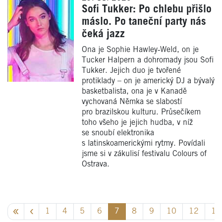
Sofi Tukker: Po chlebu přišlo
máslo. Po taneční party nás
čeká jazz
Ona je Sophie Hawley‑Weld, on je
Tucker Halpern a dohromady jsou Sofi
Tukker. Jejich duo je tvořené
protiklady – on je americký DJ a bývalý
basketbalista, ona je v Kanadě
vychovaná Němka se slabostí
pro brazilskou kulturu. Průsečíkem
toho všeho je jejich hudba, v níž
se snoubí elektronika
s latinskoamerickými rytmy. Povídali
jsme si v zákulisí festivalu Colours of
Ostrava.
1
4
5
6
7
8
9
10
12
17