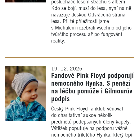
posluchače lesem strachů s albem
Kdo se bojí, musí do lesa, nyní na něj
navazuje deskou Odvrácená strana
lesa. Při té příležitosti jsme
s Michalem rozebrali všechno od jeho
tvůrčího procesu až po fungování
reality.
19. 12. 2025
Fandové Pink Floyd podporují
nemocného Hynka. S penězi
na léčbu pomůže i Gilmourův
podpis
Český Pink Floyd fanklub věnoval
do charitativní aukce několik
předmětů podepsaných členy kapely.
Výtěžek poputuje na podporu vážně
nemocného tříletého Hynka, který trpí