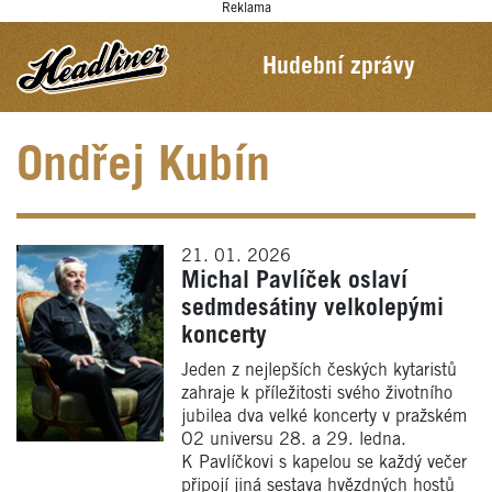
Reklama
Hudební zprávy
Ondřej Kubín
21. 01. 2026
Michal Pavlíček oslaví
sedmdesátiny velkolepými
koncerty
Jeden z nejlepších českých kytaristů
zahraje k příležitosti svého životního
jubilea dva velké koncerty v pražském
O2 universu 28. a 29. ledna.
K Pavlíčkovi s kapelou se každý večer
připojí jiná sestava hvězdných hostů