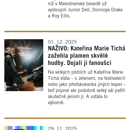
níž v Malostranské besedě už
vystoupili Junior Dell, Donnoya Drake
a Roy Ellis.
01. 12. 2025
NAŽIVO: Kateřina Marie Tichá
zažehla plamen skvělé
hudby. Dojali ji fanoušci
Na velkých pódiích už Kateřina Marie
Tichá stála – s Jelenem, na festivalech
nebo jako předskokanka jiných kapel –
teď poprvé ale podobně velký sál patřil
skutečně jenom jí. A ustála to
výborně.
29. 11. 2025