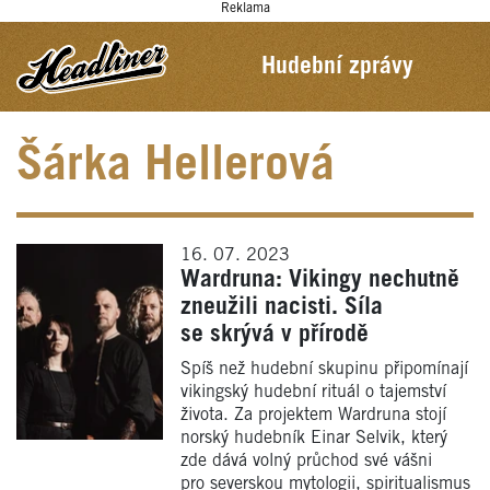
Reklama
Hudební zprávy
Šárka Hellerová
16. 07. 2023
Wardruna: Vikingy nechutně
zneužili nacisti. Síla
se skrývá v přírodě
Spíš než hudební skupinu připomínají
vikingský hudební rituál o tajemství
života. Za projektem Wardruna stojí
norský hudebník Einar Selvik, který
zde dává volný průchod své vášni
pro severskou mytologii, spiritualismus