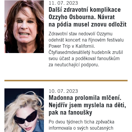
11. 07. 2023
Další zdravotní komplikace
Ozzyho Osbourna. Návrat
na pódia musel znovu odložit
Zdravotní stav nedovolí Ozzymu
odehrát koncert na říjnovém festivalu
Power Trip v Kalifornii.
Čtyřiasedmdesátiletý hudebník zrušil
svou účast a poděkoval fanouškům
za neutuchající podporu.
10. 07. 2023
Madonna prolomila mlčení.
Nejdřív jsem myslela na děti,
pak na fanoušky
Po dvou týdnech ticha zpěvačka
informovala o svých současných