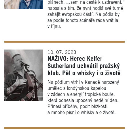
plánech. „Jsem na cestě k uzdravení,“
napsala s tím, že nyní hodlá své turné
zahájit evropskou částí. Na pódia by
se podle tohoto scénáře ráda vrátila
v říjnu.
10. 07. 2023
NAŽIVO: Herec Keifer
Sutherland uchvátil pražský
klub. Pěl o whisky i o životě
Na pódium vtrhl v Kanadě narozený
umělec s londýnskou kapelou
v zádech a energií tropické bouře,
která odnesla upocený nedělní den.
Přinesl příběhy, pocit blízkosti
a mnoho písní o whisky a o životě.