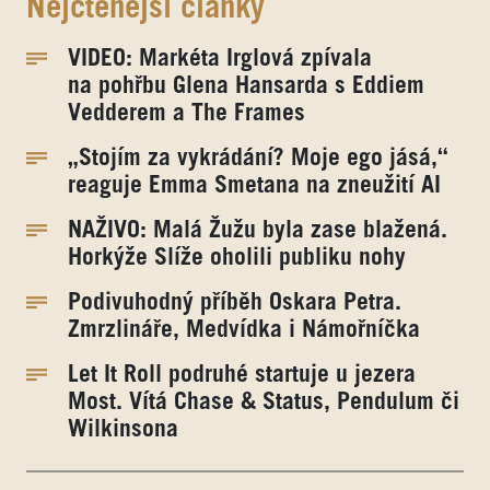
Nejčtenější články
VIDEO: Markéta Irglová zpívala
na pohřbu Glena Hansarda s Eddiem
Vedderem a The Frames
„Stojím za vykrádání? Moje ego jásá,“
reaguje Emma Smetana na zneužití AI
NAŽIVO: Malá Žužu byla zase blažená.
Horkýže Slíže oholili publiku nohy
Podivuhodný příběh Oskara Petra.
Zmrzlináře, Medvídka i Námořníčka
Let It Roll podruhé startuje u jezera
Most. Vítá Chase & Status, Pendulum či
Wilkinsona