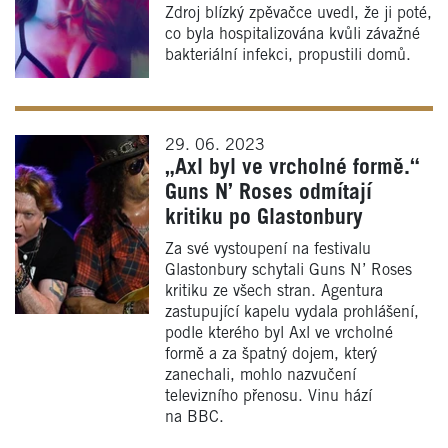
Zdroj blízký zpěvačce uvedl, že ji poté,
co byla hospitalizována kvůli závažné
bakteriální infekci, propustili domů.
29. 06. 2023
„Axl byl ve vrcholné formě.“
Guns N’ Roses odmítají
kritiku po Glastonbury
Za své vystoupení na festivalu
Glastonbury schytali Guns N’ Roses
kritiku ze všech stran. Agentura
zastupující kapelu vydala prohlášení,
podle kterého byl Axl ve vrcholné
formě a za špatný dojem, který
zanechali, mohlo nazvučení
televizního přenosu. Vinu hází
na BBC.