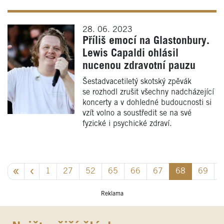
28. 06. 2023
Příliš emocí na Glastonbury.
Lewis Capaldi ohlásil
nucenou zdravotní pauzu
Šestadvacetiletý skotský zpěvák
se rozhodl zrušit všechny nadcházející
koncerty a v dohledné budoucnosti si
vzít volno a soustředit se na své
fyzické i psychické zdraví.
1
27
52
65
66
67
68
69
Reklama