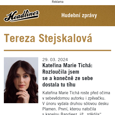
Reklama
Hudební zprávy
Tereza Stejskalová
29. 03. 2024
Kateřina Marie Tichá:
Rozloučila jsem
se a konečně ze sebe
dostala tu tíhu
Kateřina Marie Tichá roste před očima
v sebevědomou autorku i zpěvačku.
V únoru vydala druhou sólovou desku
Plamen. První, kterou natočila
s kapelou Bandjeez, již „zdědila“