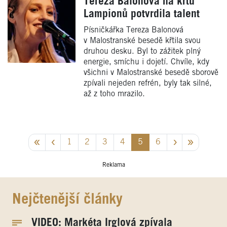
Tereza Balonová na křtu
Lampionů potvrdila talent
Písničkářka Tereza Balonová
v Malostranské besedě křtila svou
druhou desku. Byl to zážitek plný
energie, smíchu i dojetí. Chvíle, kdy
všichni v Malostranské besedě sborově
zpívali nejeden refrén, byly tak silné,
až z toho mrazilo.
1
2
3
4
5
6
Reklama
Nejčtenější články
VIDEO: Markéta Irglová zpívala