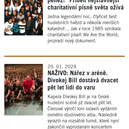
peněz!“ Příběh nejslavnější
charitativní písně světa ožívá
Jedna legendární noc, čtyřicet šest
hudebních hvězd a několik menších
katastrof… Jak v roce 1985 vznikala
charitativní píseň We Are the World,
prozradí nový dokument.
20. 01. 2024
NAŽIVO: Nářez v aréně.
Divokej Bill dostává dvacet
pět let lidi do varu
Kapela Divokej Bill je na české
hudební scéně již dvacet pět let.
Členové výročí loni oslavili vydáním
osmého studiového alba. Následně
vyrazili na rozsáhlé turné, které nyní
zakončili vyprodaným koncertem