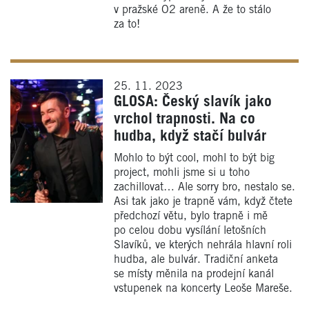
v pražské O2 areně. A že to stálo
za to!
25. 11. 2023
GLOSA: Český slavík jako
vrchol trapnosti. Na co
hudba, když stačí bulvár
Mohlo to být cool, mohl to být big
project, mohli jsme si u toho
zachillovat… Ale sorry bro, nestalo se.
Asi tak jako je trapně vám, když čtete
předchozí větu, bylo trapně i mě
po celou dobu vysílání letošních
Slavíků, ve kterých nehrála hlavní roli
hudba, ale bulvár. Tradiční anketa
se místy měnila na prodejní kanál
vstupenek na koncerty Leoše Mareše.