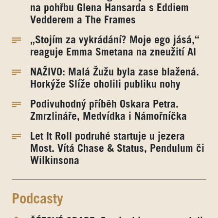
na pohřbu Glena Hansarda s Eddiem
Vedderem a The Frames
„Stojím za vykrádání? Moje ego jásá,“
reaguje Emma Smetana na zneužití AI
NAŽIVO: Malá Žužu byla zase blažená.
Horkýže Slíže oholili publiku nohy
Podivuhodný příběh Oskara Petra.
Zmrzlináře, Medvídka i Námořníčka
Let It Roll podruhé startuje u jezera
Most. Vítá Chase & Status, Pendulum či
Wilkinsona
Podcasty