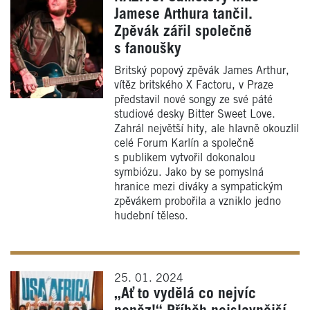
Jamese Arthura tančil.
Zpěvák zářil společně
s fanoušky
Britský popový zpěvák James Arthur,
vítěz britského X Factoru, v Praze
představil nové songy ze své páté
studiové desky Bitter Sweet Love.
Zahrál největší hity, ale hlavně okouzlil
celé Forum Karlín a společně
s publikem vytvořil dokonalou
symbiózu. Jako by se pomyslná
hranice mezi diváky a sympatickým
zpěvákem probořila a vzniklo jedno
hudební těleso.
25. 01. 2024
„Ať to vydělá co nejvíc