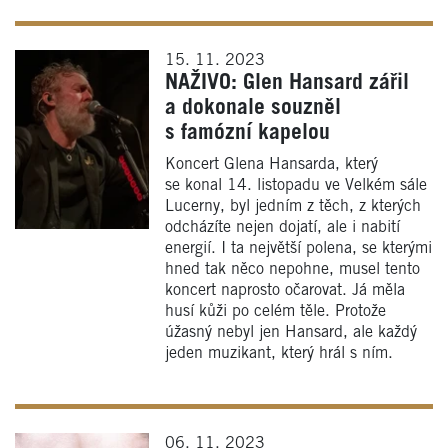
15. 11. 2023
NAŽIVO: Glen Hansard zářil
a dokonale souzněl
s famózní kapelou
Koncert Glena Hansarda, který
se konal 14. listopadu ve Velkém sále
Lucerny, byl jedním z těch, z kterých
odcházíte nejen dojatí, ale i nabití
energií. I ta největší polena, se kterými
hned tak něco nepohne, musel tento
koncert naprosto očarovat. Já měla
husí kůži po celém těle. Protože
úžasný nebyl jen Hansard, ale každý
jeden muzikant, který hrál s ním.
06. 11. 2023