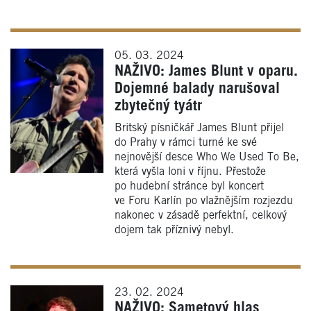
05. 03. 2024
NAŽIVO: James Blunt v oparu.
Dojemné balady narušoval
zbytečný tyátr
Britský písničkář James Blunt přijel
do Prahy v rámci turné ke své
nejnovější desce Who We Used To Be,
která vyšla loni v říjnu. Přestože
po hudební stránce byl koncert
ve Foru Karlín po vlažnějším rozjezdu
nakonec v zásadě perfektní, celkový
dojem tak příznivý nebyl.
23. 02. 2024
NAŽIVO: Sametový hlas