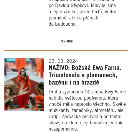
po Davidu Stypkovi. Mluvily jsme
o jejím vzniku, psaní textů, vnitřní
proměně, ale i o přáních
do budoucna.
Reklama
23. 03. 2024
NAŽIVO: Božská Ewa Farna.
Triumfovala v plamenech,
bazénu i na hrazdě
Druhá vyprodaná O2 arena Ewy Farné
nabídla světovou podívanou, která
v sobě měla naprosto všechno. Skvělé
muzikanty, tanečníky, atmosféru, ale
i vtip. Zpěvačka předvedla perfektní
show, na kterou její fanoušci jen tak
nezapomenou.