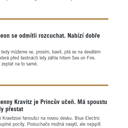
eon se odmítli rozcuchat. Nabízí dobře
tedy můžeme se, prosím, bavit, ptá se na devátém
která před šestnácti lety zářila hitem Sex on Fire.
 zeptat na to samé.
enny Kravitz je Princův učeň. Má spoustu
y přestat
i Kravitzovi fanoušci na novou desku. Blue Electric
uplné pocity. Posluchače možná nasytí, ale nejspíš