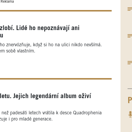
Reklama
zlobí. Lidé ho nepoznávají ani
ku
 ho znervózňuje, když si ho na ulici nikdo nevšímá.
em sobě vlastním.
etu. Jejich legendární album oživí
P
e než padesáti letech vrátila k desce Quadrophenia
zuje i pro mladé generace.