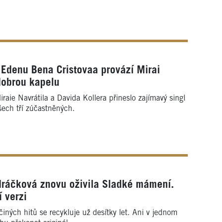
Edenu Bena Cristovaa provází Mirai
 dobrou kapelu
raie Navrátila a Davida Kollera přineslo zajímavý singl
šech tří zúčastněných.
ráčková znovu oživila Sladké mámení.
 verzi
iných hitů se recykluje už desítky let. Ani v jednom