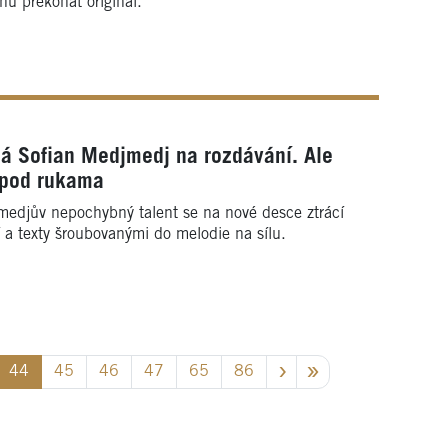
hu překonat originál.
á Sofian Medjmedj na rozdávání. Ale
 pod rukama
medjův nepochybný talent se na nové desce ztrácí
a texty šroubovanými do melodie na sílu.
44
45
46
47
65
86