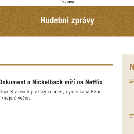
Reklama
Hudební zprávy
N
Dokument o Nickelback míří na Netflix
ozněl v uších pražský koncert, nyní s kanadskou
í (nejen) večer.