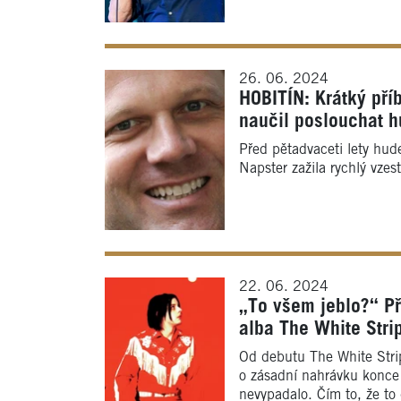
26. 06. 2024
HOBITÍN: Krátký příb
naučil poslouchat h
Před pětadvaceti lety hud
Napster zažila rychlý vzes
22. 06. 2024
„To všem jeblo?“ P
alba The White Stri
Od debutu The White Strip
o zásadní nahrávku konce
nevypadalo. Čím to, že to