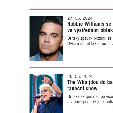
27. 06. 2024
Robbie Williams se 
ve výstředním oble
Britský zpěvák přiznal, že
Ovšem učinil tak s humor
26. 06. 2024
The Who jdou do bal
taneční show
Britská skupina se po víc
a v nové podobě ji aktuali