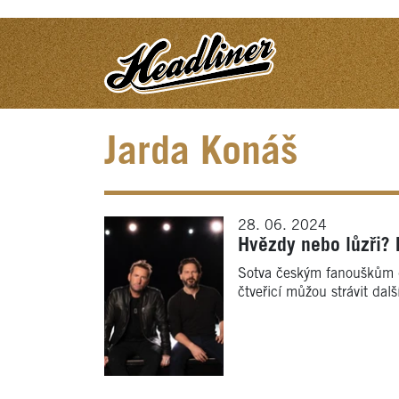
Jarda Konáš
28. 06. 2024
Hvězdy nebo lůzři? 
Sotva českým fanouškům d
čtveřicí můžou strávit dalš