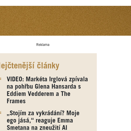
Reklama
ejčtenější články
VIDEO: Markéta Irglová zpívala
na pohřbu Glena Hansarda s
Eddiem Vedderem a The
Frames
„Stojím za vykrádání? Moje
ego jásá,“ reaguje Emma
Smetana na zneužití AI