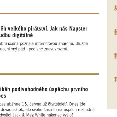
ěh velkého pirátství. Jak nás Napster
udbu digitálně
ební scéna poznala internetovou anarchii. Služba
tup, strmý pád i podivné znovuzrození.
říběh podivuhodného úspěchu prvního
pes
es uběhne 15. června už čtvrtstoletí. Dnes jde
 devadesátek, ale svého času to na úspěch rozhodně
 dvojici Jack & Meg White nakonec vyšlo?