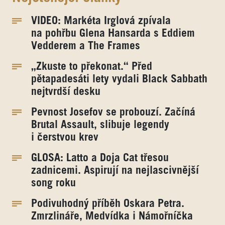
VIDEO: Markéta Irglová zpívala
na pohřbu Glena Hansarda s Eddiem
Vedderem a The Frames
„Zkuste to překonat.“ Před
pětapadesáti lety vydali Black Sabbath
nejtvrdší desku
Pevnost Josefov se probouzí. Začíná
Brutal Assault, slibuje legendy
i čerstvou krev
GLOSA: Latto a Doja Cat třesou
zadnicemi. Aspirují na nejlascivnější
song roku
Podivuhodný příběh Oskara Petra.
Zmrzlináře, Medvídka i Námořníčka