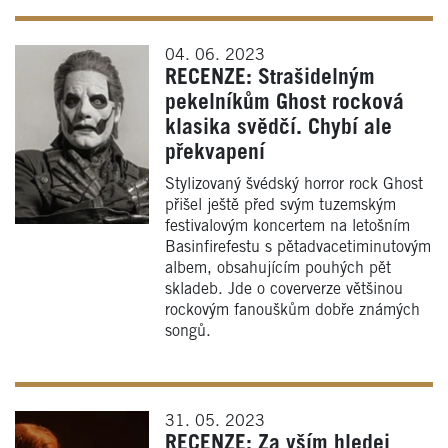
04. 06. 2023
RECENZE: Strašidelným
pekelníkům Ghost rocková
klasika svědčí. Chybí ale
překvapení
Stylizovaný švédský horror rock Ghost
přišel ještě před svým tuzemským
festivalovým koncertem na letošním
Basinfirefestu s pětadvacetiminutovým
albem, obsahujícím pouhých pět
skladeb. Jde o coververze většinou
rockovým fanouškům dobře známých
songů.
31. 05. 2023
RECENZE: Za vším hledej