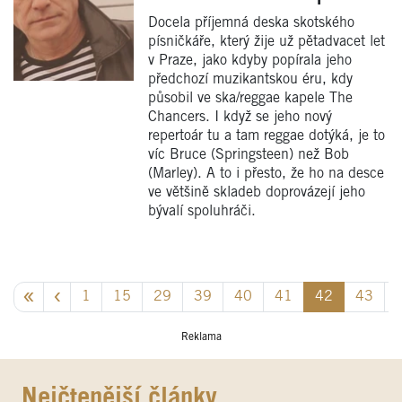
Docela příjemná deska skotského
písničkáře, který žije už pětadvacet let
v Praze, jako kdyby popírala jeho
předchozí muzikantskou éru, kdy
působil ve ska/reggae kapele The
Chancers. I když se jeho nový
repertoár tu a tam reggae dotýká, je to
víc Bruce (Springsteen) než Bob
(Marley). A to i přesto, že ho na desce
ve většině skladeb doprovázejí jeho
bývalí spoluhráči.
1
15
29
39
40
41
42
43
Reklama
Nejčtenější články