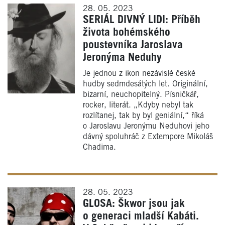
28. 05. 2023
SERIÁL DIVNÝ LIDI: Příběh
života bohémského
poustevníka Jaroslava
Jeronýma Neduhy
Je jednou z ikon nezávislé české
hudby sedmdesátých let. Originální,
bizarní, neuchopitelný. Písničkář,
rocker, literát. „Kdyby nebyl tak
rozlítanej, tak by byl geniální,“ říká
o Jaroslavu Jeronýmu Neduhovi jeho
dávný spoluhráč z Extempore Mikoláš
Chadima.
28. 05. 2023
GLOSA: Škwor jsou jak
o generaci mladší Kabáti.