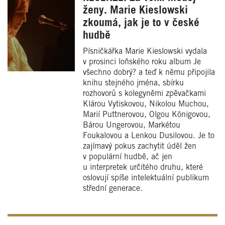
ženy. Marie Kieslowski
zkoumá, jak je to v české
hudbě
Písničkářka Marie Kieslowski vydala
v prosinci loňského roku album Je
všechno dobrý? a teď k němu připojila
knihu stejného jména, sbírku
rozhovorů s kolegyněmi zpěvačkami
Klárou Vytiskovou, Nikolou Muchou,
Marií Puttnerovou, Olgou Königovou,
Bárou Ungerovou, Markétou
Foukalovou a Lenkou Dusilovou. Je to
zajímavý pokus zachytit úděl žen
v populární hudbě, ač jen
u interpretek určitého druhu, které
oslovují spíše intelektuální publikum
střední generace.