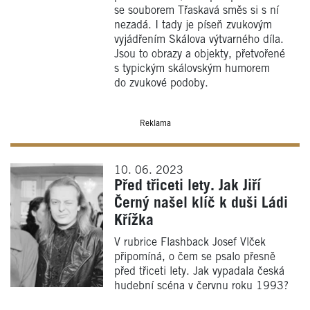
se souborem Třaskavá směs si s ní
nezadá. I tady je píseň zvukovým
vyjádřením Skálova výtvarného díla.
Jsou to obrazy a objekty, přetvořené
s typickým skálovským humorem
do zvukové podoby.
Reklama
10. 06. 2023
Před třiceti lety. Jak Jiří
Černý našel klíč k duši Ládi
Křížka
V rubrice Flashback Josef Vlček
připomíná, o čem se psalo přesně
před třiceti lety. Jak vypadala česká
hudební scéna v červnu roku 1993?