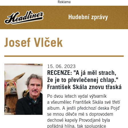
Reklama
Hudební zprávy
Josef Vlček
15. 06. 2023
RECENZE: "A já měl strach,
že je to převlečenej chlap."
František Skála znovu třaská
Po dvou letech vydal výtvarník
a všeumělec František Skála své třetí
album. A jestli předchozí deska Pojď
se mnou děvče mé s doprovodem
dechové kapely Provodjané byla
pořádná hlína, tak spolupráce