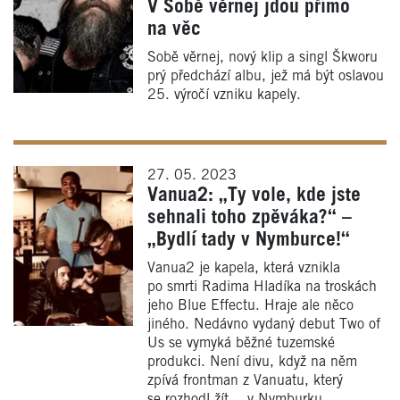
V Sobě věrnej jdou přímo
na věc
Sobě věrnej, nový klip a singl Škworu
prý předchází albu, jež má být oslavou
25. výročí vzniku kapely.
27. 05. 2023
Vanua2: „Ty vole, kde jste
sehnali toho zpěváka?“ –
„Bydlí tady v Nymburce!“
Vanua2 je kapela, která vznikla
po smrti Radima Hladíka na troskách
jeho Blue Effectu. Hraje ale něco
jiného. Nedávno vydaný debut Two of
Us se vymyká běžné tuzemské
produkci. Není divu, když na něm
zpívá frontman z Vanuatu, který
se rozhodl žít… v Nymburku.