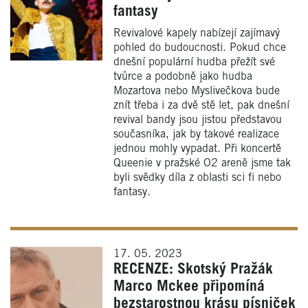
fantasy
Revivalové kapely nabízejí zajímavý
pohled do budoucnosti. Pokud chce
dnešní populární hudba přežít své
tvůrce a podobně jako hudba
Mozartova nebo Myslivečkova bude
znít třeba i za dvě stě let, pak dnešní
revival bandy jsou jistou představou
současníka, jak by takové realizace
jednou mohly vypadat. Při koncertě
Queenie v pražské O2 areně jsme tak
byli svědky díla z oblasti sci fi nebo
fantasy.
17. 05. 2023
RECENZE: Skotský Pražák
Marco Mckee připomíná
bezstarostnou krásu písniček