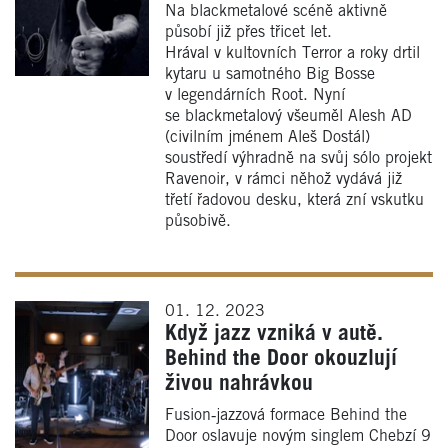
Na blackmetalové scéně aktivně
působí již přes třicet let.
Hrával v kultovních Terror a roky drtil
kytaru u samotného Big Bosse
v legendárních Root. Nyní
se blackmetalový všeuměl Alesh AD
(civilním jménem Aleš Dostál)
soustředí výhradně na svůj sólo projekt
Ravenoir, v rámci něhož vydává již
třetí řadovou desku, která zní vskutku
působivě.
01. 12. 2023
Když jazz vzniká v autě.
Behind the Door okouzlují
živou nahrávkou
Fusion‑jazzová formace Behind the
Door oslavuje novým singlem Chebzí 9