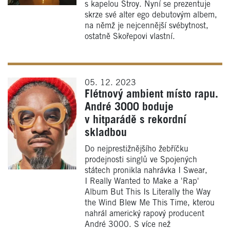
s kapelou Stroy. Nyní se prezentuje
skrze své alter ego debutovým albem,
na němž je nejcennější svébytnost,
ostatně Skořepovi vlastní.
05. 12. 2023
Flétnový ambient místo rapu.
André 3000 boduje
v hitparádě s rekordní
skladbou
Do nejprestižnějšího žebříčku
prodejnosti singlů ve Spojených
státech pronikla nahrávka I Swear,
I Really Wanted to Make a 'Rap'
Album But This Is Literally the Way
the Wind Blew Me This Time, kterou
nahrál americký rapový producent
André 3000. S více než