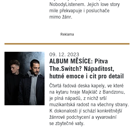
NobodyListenem. Jejich love story
mile překvapuje i posluchače
mimo žánr.
Reklama
09. 12. 2023
ALBUM MĚSÍCE: Pitva
The.Switch? Nápaditost,
hutné emoce i cit pro detail
Čtvrtá řadová deska kapely, ve které
na kytaru hraje Majkláč z Bandzonu,
je plná nápadů, z nichž srší
muzikantská radost na všechny strany.
K dokonalosti jí schází konkrétnější
žánrové podchycení a vyvarování
se zbytečné vaty.