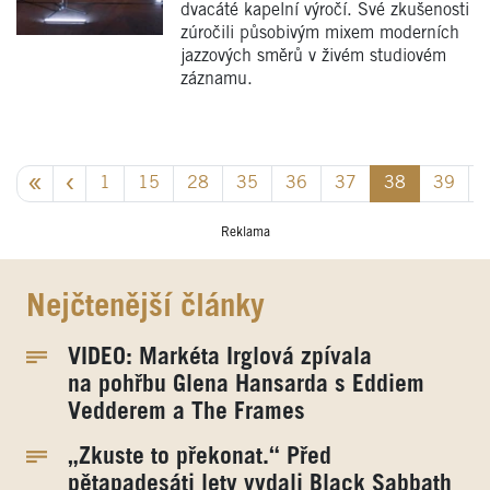
dvacáté kapelní výročí. Své zkušenosti
zúročili působivým mixem moderních
jazzových směrů v živém studiovém
záznamu.
1
15
28
35
36
37
38
39
Reklama
Nejčtenější články
VIDEO: Markéta Irglová zpívala
na pohřbu Glena Hansarda s Eddiem
Vedderem a The Frames
„Zkuste to překonat.“ Před
pětapadesáti lety vydali Black Sabbath