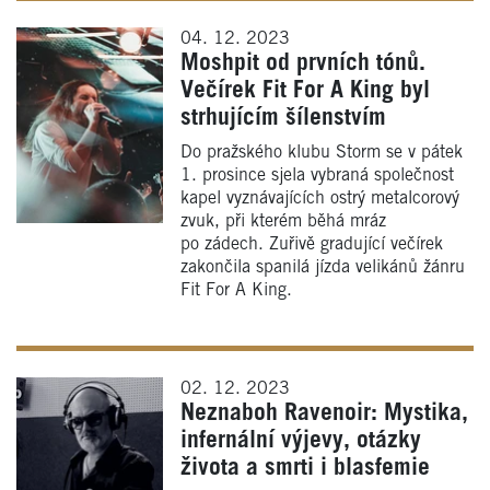
04. 12. 2023
Moshpit od prvních tónů.
Večírek Fit For A King byl
strhujícím šílenstvím
Do pražského klubu Storm se v pátek
1. prosince sjela vybraná společnost
kapel vyznávajících ostrý metalcorový
zvuk, při kterém běhá mráz
po zádech. Zuřivě gradující večírek
zakončila spanilá jízda velikánů žánru
Fit For A King.
02. 12. 2023
Neznaboh Ravenoir: Mystika,
infernální výjevy, otázky
života a smrti i blasfemie