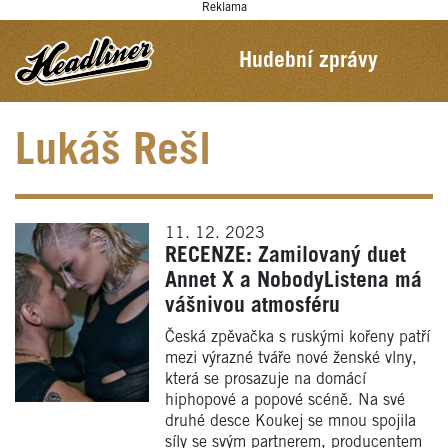
Reklama
Hudební zprávy
Lukáš Rešl
11. 12. 2023
RECENZE: Zamilovaný duet
Annet X a NobodyListena má
vášnivou atmosféru
Česká zpěvačka s ruskými kořeny patří
mezi výrazné tváře nové ženské vlny,
která se prosazuje na domácí
hiphopové a popové scéně. Na své
druhé desce Koukej se mnou spojila
síly se svým partnerem, producentem