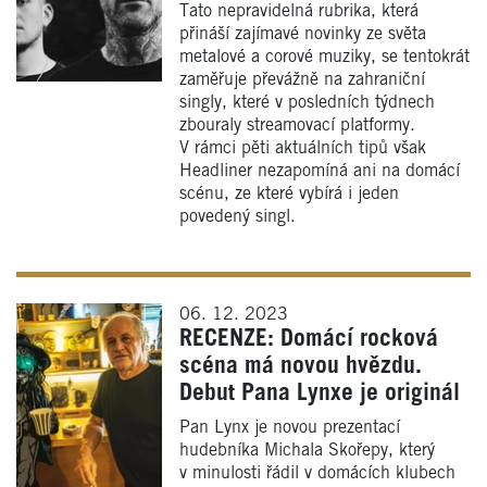
Tato nepravidelná rubrika, která
přináší zajímavé novinky ze světa
metalové a corové muziky, se tentokrát
zaměřuje převážně na zahraniční
singly, které v posledních týdnech
zbouraly streamovací platformy.
V rámci pěti aktuálních tipů však
Headliner nezapomíná ani na domácí
scénu, ze které vybírá i jeden
povedený singl.
06. 12. 2023
RECENZE: Domácí rocková
scéna má novou hvězdu.
Debut Pana Lynxe je originál
Pan Lynx je novou prezentací
hudebníka Michala Skořepy, který
v minulosti řádil v domácích klubech