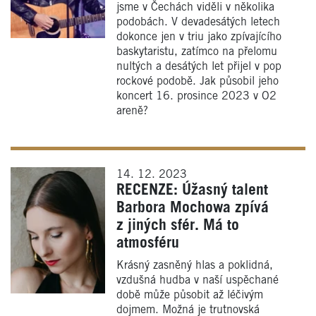
jsme v Čechách viděli v několika
podobách. V devadesátých letech
dokonce jen v triu jako zpívajícího
baskytaristu, zatímco na přelomu
nultých a desátých let přijel v pop
rockové podobě. Jak působil jeho
koncert 16. prosince 2023 v O2
areně?
14. 12. 2023
RECENZE: Úžasný talent
Barbora Mochowa zpívá
z jiných sfér. Má to
atmosféru
Krásný zasněný hlas a poklidná,
vzdušná hudba v naší uspěchané
době může působit až léčivým
dojmem. Možná je trutnovská