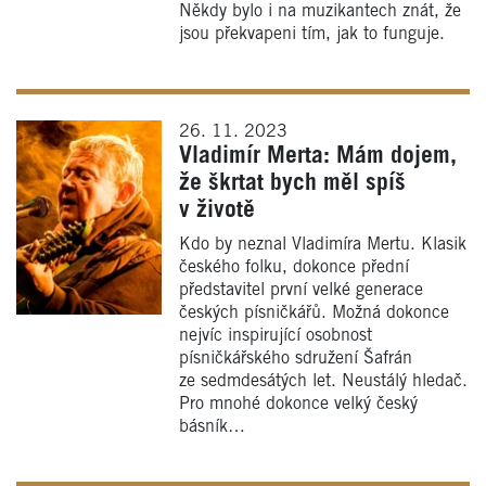
Někdy bylo i na muzikantech znát, že
jsou překvapeni tím, jak to funguje.
26. 11. 2023
Vladimír Merta: Mám dojem,
že škrtat bych měl spíš
v životě
Kdo by neznal Vladimíra Mertu. Klasik
českého folku, dokonce přední
představitel první velké generace
českých písničkářů. Možná dokonce
nejvíc inspirující osobnost
písničkářského sdružení Šafrán
ze sedmdesátých let. Neustálý hledač.
Pro mnohé dokonce velký český
básník…