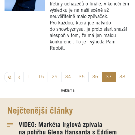
třetiny uchazečů o finále, v konečném
výsledku je na naší scéně až
neuvěřitelně málo zpěvaček.
Pro každou, která jde natvrdo
do showbyznysu, je proto start snazší
alespoň v tom, že má jen malou
konkurenci. To je i výhoda Pam
Rabbit.
1
15
29
34
35
36
37
38
Reklama
Nejčtenější články
VIDEO: Markéta Irglová zpívala
na pohřbu Glena Hansarda s Eddiem