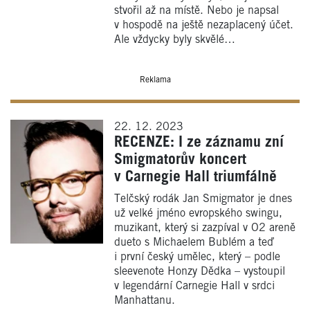
stvořil až na místě. Nebo je napsal
v hospodě na ještě nezaplacený účet.
Ale vždycky byly skvělé…
Reklama
22. 12. 2023
RECENZE: I ze záznamu zní
Smigmatorův koncert
v Carnegie Hall triumfálně
Telčský rodák Jan Smigmator je dnes
už velké jméno evropského swingu,
muzikant, který si zazpíval v O2 areně
dueto s Michaelem Bublém a teď
i první český umělec, který – podle
sleevenote Honzy Dědka – vystoupil
v legendární Carnegie Hall v srdci
Manhattanu.