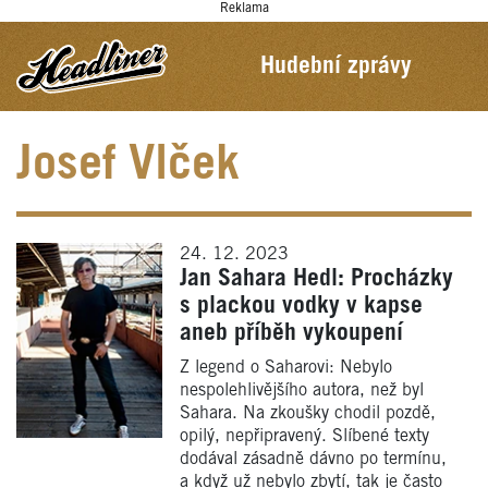
Reklama
Hudební zprávy
Josef Vlček
24. 12. 2023
Jan Sahara Hedl: Procházky
s plackou vodky v kapse
aneb příběh vykoupení
Z legend o Saharovi: Nebylo
nespolehlivějšího autora, než byl
Sahara. Na zkoušky chodil pozdě,
opilý, nepřipravený. Slíbené texty
dodával zásadně dávno po termínu,
a když už nebylo zbytí, tak je často