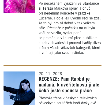
Po nečekaném vyřazení ve Stardance
si Tereza Mašková spravila chuť
při nedělním koncertě v pražské
Lucerně. Podle její úvodní řeči se zdá,
že to byl pro ni debut v tak velkém
sále. Přestože z počátku na ní byla
znát nervozita, vystoupení
se proměnilo v triumf před publikem,
které z devadesáti procent tvořily dívky
a ženy všech věkových kategorií, které
ji vnímají jako svou hrdinku.
20. 11. 2023
RECENZE: Pam Rabbit je
nadaná, k uvěřitelnosti ji ale
čeká ještě spousta práce
Přestože třeba v českých televizních
pěveckých soutěžích tvoří dívky dvě