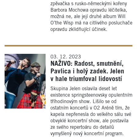
zpěvačka s rusko‑německými kořeny
Barbora Mochowa opravdu léčitelka,
možná ne, ale její druhé album Will
O’the Wisp má na citlivého posluchače
opravdu zklidňující účinek.
03. 12. 2023
NAŽIVO: Radost, smutnění,
Pavlica i holý zadek. Jelen
v hale triumfoval lidovostí
Skupina Jelen oslavila deset let
existence springsteenovsky opulentním
tříhodinovým show. Lišilo se od
ostatním koncertů v O2 Aréně tím, že
kapela nepřenesla do velkého sálu své
obvyklé koncertní show, ale postavila
ze svého repertoáru do detailů
vymyšlený nový koncertní program.