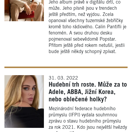
Jeho album právě v digitálu drtí, co
může. Jeho písně jsou v trendech
ještě předtím, než vyjdou. Zcela
opanoval všechny tuzemské žebříčky
kromě toho rádiového. Calin Pantifli je
fenomén. A svou druhou desku
pojmenoval sebevědomě Popstar.
Přitom ještě před rokem netušil, jestli
bude ještě někdy schopný zpívat.
31. 03. 2022
Hudební trh roste. Může za to
Adele, ABBA, Jižní Korea,
nebo oblečené holky?
Mezinárodní federace hudebního
průmyslu (IFPI) vydala souhrnnou
zprávu o stavu hudebního průmyslu
za rok 2021. Kdo jsou největší hvězdy