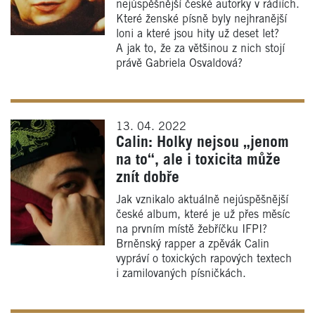
nejúspěšnější české autorky v rádiích.
Které ženské písně byly nejhranější
loni a které jsou hity už deset let?
A jak to, že za většinou z nich stojí
právě Gabriela Osvaldová?
13. 04. 2022
Calin: Holky nejsou „jenom
na to“, ale i toxicita může
znít dobře
Jak vznikalo aktuálně nejúspěšnější
české album, které je už přes měsíc
na prvním místě žebříčku IFPI?
Brněnský rapper a zpěvák Calin
vypráví o toxických rapových textech
i zamilovaných písničkách.