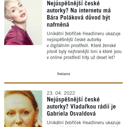
Nejúspěšnější české
autorky? Na internetu má
Bára Poláková důvod být
nafrněná
Unikátní žebříček Headlineru ukazuje
nejúspěšnější české autorky
v digitálním prostředí. Které ženské
písně byly nejhranější loni a které jsou
v online prostředí hity už deset let?
Reklama
23. 04. 2022
Nejúspěšnější české
autorky? Vladařkou rádií je
Gabriela Osvaldová
Unikátní žebříček Headlineru ukazuje