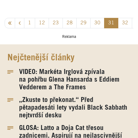
1
12
23
28
29
30
31
32
Reklama
Nejčtenější články
VIDEO: Markéta Irglová zpívala
na pohřbu Glena Hansarda s Eddiem
Vedderem a The Frames
„Zkuste to překonat.“ Před
pětapadesáti lety vydali Black Sabbath
nejtvrdší desku
GLOSA: Latto a Doja Cat třesou
zadnicemi. Aspirují na nejlascivnější