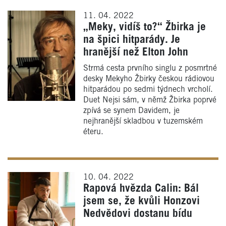
11. 04. 2022
„Meky, vidíš to?“ Žbirka je
na špici hitparády. Je
hranější než Elton John
Strmá cesta prvního singlu z posmrtné
desky Mekyho Žbirky českou rádiovou
hitparádou po sedmi týdnech vrcholí.
Duet Nejsi sám, v němž Žbirka poprvé
zpívá se synem Davidem, je
nejhranější skladbou v tuzemském
éteru.
10. 04. 2022
Rapová hvězda Calin: Bál
jsem se, že kvůli Honzovi
Nedvědovi dostanu bídu