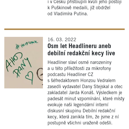
i v Česku přistoupili kvůli jeho postoji
k Puškinově medaili, jíž obdržel
od Vladimíra Putina.
16. 03. 2022
Osm let Headlineru aneb
debilní redakční kecy live
Headliner slaví osmé narozeniny
a u této příležitosti za mikrofony
podcastu Headliner CZ
s šéfredaktorem Honzou Vedralem
zasedli vydavatel Dany Stejskal a otec
zakladatel Jarda Konáš. Výsledkem je
padesát minut vzpomínání, které místy
evokuje naši legendární interní
diskusní skupinu Debilní redakční
kecy, která zanikla tím, že jsme z ní
postupně všichni uraženě odešli.