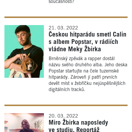
současnosti?
21. 03. 2022
Českou hitparádu smetl Calin
s albem Popstar, v rádiích
vládne Meky Žbirka
Brněnský zpěvák a rapper dostál
názvu svého druhého alba. Jeho deska
Popstar startujte na čele tuzemské
hitparády. Zároveň jí patří prvních
devět míst v žebříčku nejúspěšnějších
digitálních tracků.
20. 03. 2022
Miro Žbirka naposledy
ve studiu. Reportáž