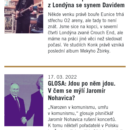
z Londýna se synem Davidem
Někde venku právě bouře Eunice trhá
střechu O2 areny, ale tady to není
znát. Jsme sice na kopci, v severní
čtvrti Londýna zvané Crouch End, ale
máme na práci jiné věci než sledovat
počasí. Ve studiích Konk právě vzniká
poslední album Mekyho Žbirky.
17. 03. 2022
GLOSA: Jdou po něm jdou.
V čem se mýlí Jaromír
Nohavica?
„Narozen v komunismu, umřu
v komunismu,“ glosuje písničkář
Jaromír Nohavica rušení koncertů.
K tomu někteří pořadatelé v Polsku