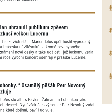
rien uhranuli publikum zpěvem
ě zkusí velkou Lucernu
t folkových stálic Marien letos opět hostil vyprodaný
a tisícovka návštěvníků se kromě bezchybného
známení nové desky a také události, jež leckomu vzala
ím roce výroční koncert odehrají v pražské Lucerně.
ohonky.“ Osamělý pěšák Petr Novotný
zluje
al přes sto alb, s Pavlem Žalmanem Lohonkou jako
ích dvacet. Nyní však čerstvý senior Petr Novotný vydal
na které dojímá, baví i udivuje.