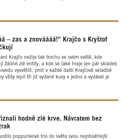
á – zas a znováááá!“ Krajčo s Kryštof
čkují
hard Krajčo nežije tak trochu ve svém světě, kde
jí žádné zlé entity, a kde se také hraje jen pár skladeb
ovedu vysvětlit, proč v každé další Krajčově skladbě
y vždy lepil tři již vydané kusy v jedno a vydával je
iznali hodně zlé krve. Návratem bez
zrak
stilo poppunkové trio do světa svou nejobsáhlejší