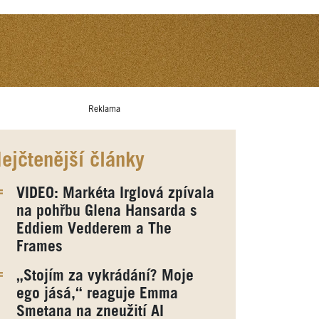
Reklama
ejčtenější články
VIDEO: Markéta Irglová zpívala
na pohřbu Glena Hansarda s
Eddiem Vedderem a The
Frames
„Stojím za vykrádání? Moje
ego jásá,“ reaguje Emma
Smetana na zneužití AI