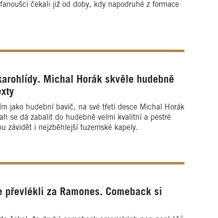
 fanoušci čekali již od doby, kdy napodruhé z formace
karohlídy. Michal Horák skvěle hudebně
exty
ím jako hudební bavič, na své třetí desce Michal Horák
ah se dá zabalit do hudebně velmi kvalitní a pestré
 závidět i nejzběhlejší tuzemské kapely.
e převlékli za Ramones. Comeback si