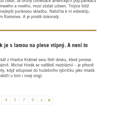
Kdo čekal, že druhý comeback amerických pop‑pankáčů
ímavého a nového, musí zůstat udiven. Trojice totiž
nejlepší punkovou skladbu. Natočila k ní videoklip,
ím Ramones. A je prostě dokonalý.
 je s lamou na plese vtipný. A není to
kář z Hradce Králové svou třetí desku, která ponese
áznit. Michal Horák se naštěstí nezbláznil – je přesně
 lety, když vstupoval do hudebního rybníčku jako mladá
vědčí o tom i nový singl.
4
5
7
9