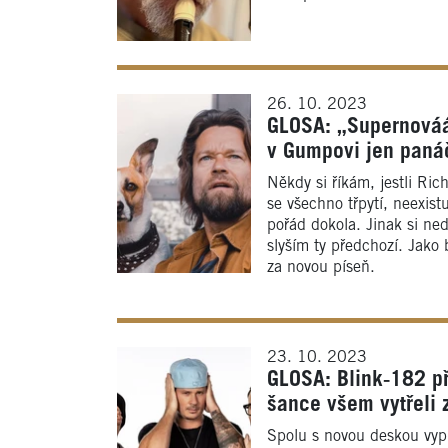
26. 10. 2023
GLOSA: „Supernováá
v Gumpovi jen paná
Někdy si říkám, jestli Ric
se všechno třpytí, neexistu
pořád dokola. Jinak si ned
slyším ty předchozí. Jako b
za novou píseň.
23. 10. 2023
GLOSA: Blink‑182 př
šance všem vytřeli 
Spolu s novou deskou vypu