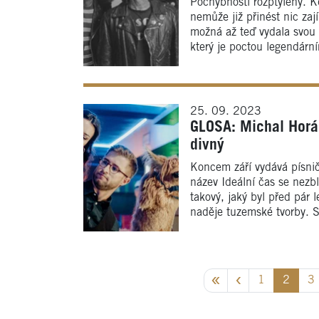
Pochybnosti rozptýleny. 
nemůže již přinést nic zaj
možná až teď vydala svou 
který je poctou legendárn
25. 09. 2023
GLOSA: Michal Horák
divný
Koncem září vydává písnič
název Ideální čas se nezbl
takový, jaký byl před pár
naděje tuzemské tvorby. S
1
2
3