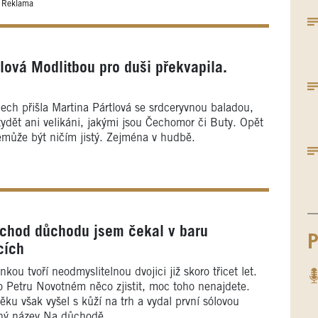
Reklama
lová Modlitbou pro duši překvapila.
ech přišla Martina Pártlová se srdceryvnou baladou,
tydět ani velikáni, jakými jsou Čechomor či Buty. Opět
nemůže být ničím jistý. Zejména v hudbě.
íchod důchodu jsem čekal v baru
P
cích
 tvoří neodmyslitelnou dvojici již skoro třicet let.
 o Petru Novotném něco zjistit, moc toho nenajdete.
ku však vyšel s kůží na trh a vydal první sólovou
čný název Na důchodě.