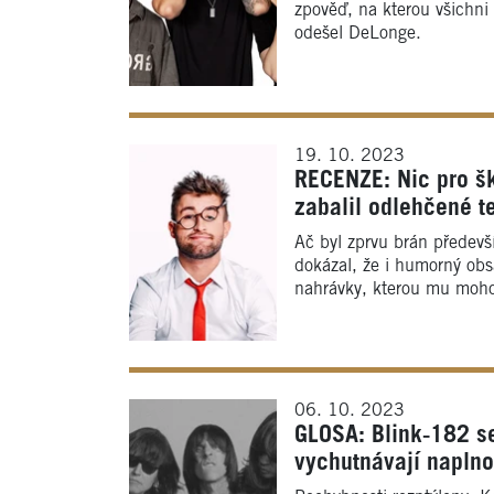
zpověď, na kterou všichni
odešel DeLonge.
19. 10. 2023
RECENZE: Nic pro š
zabalil odlehčené t
Ač byl zprvu brán předevš
dokázal, že i humorný obs
nahrávky, kterou mu mohou
06. 10. 2023
GLOSA: Blink‑182 s
vychutnávají naplno