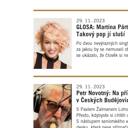
29. 11. 2023
GLOSA: Martina Párt
Takový pop jí sluší
Po dvou nevýrazných singl
za jakou by se nemuseli s
se ukázalo, že člověk si 
29. 11. 2023
Petr Novotný: Na př
v Českých Budějovi
S Pavlem Žalmanem Lohonkou
Přesto, kdybyste si chtěli
S nástupem seniorského vě
desku, která nese přízna