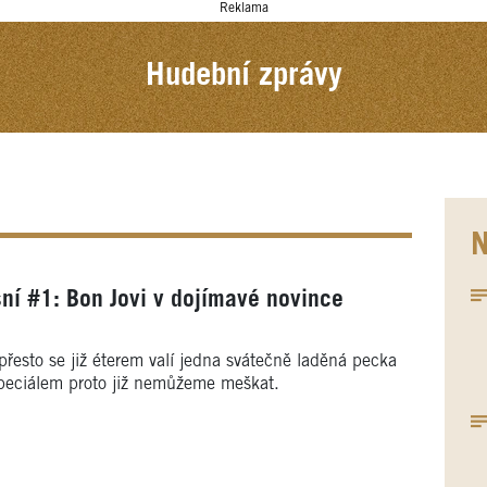
Reklama
Hudební zprávy
N
ní #1: Bon Jovi v dojímavé novince
přesto se již éterem valí jedna svátečně laděná pecka
peciálem proto již nemůžeme meškat.