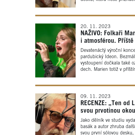
20. 11. 2023
NAŽIVO: Folkaři Ma
i atmosférou. Příšt
Devatenáctý výroční koncer
pardubický Ideon. Bezmál
vystoupení dočkala také o
dech. Marien totiž v příšt
09. 11. 2023
RECENZE: „Ten od L
svou prvotinou okou
Jako dělník ve studiu vyd
basák a autor zhruba dalš
svou první sólovou desku, 