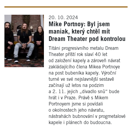
20. 10. 2024
Mike Portnoy: Byl jsem
maniak, který chtěl mít
Dream Theater pod kontrolou
Titáni progresivního metalu Dream
Theater příští rok slaví 40 let
od založení kapely a zároveň návrat
zakládajícího člena Mikea Portnoye
na post bubeníka kapely. Výroční
turné ve své nejslavnější sestavě
začínají už letos na podzim
a 2. 11. jejich „divadlo snů“ bude
hrát i v Praze. Právě s Mikem
Portnoyem jsme si povídali
o okolnostech jeho návratu,
nástrahách bubnování v progmetalové
kapele i plánech do budoucna.