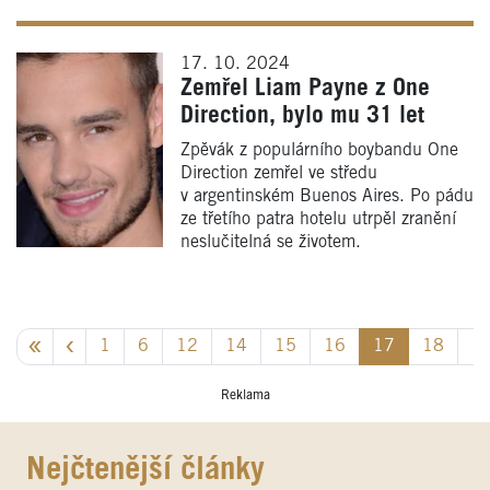
17. 10. 2024
Zemřel Liam Payne z One
Direction, bylo mu 31 let
Zpěvák z populárního boybandu One
Direction zemřel ve středu
v argentinském Buenos Aires. Po pádu
ze třetího patra hotelu utrpěl zranění
neslučitelná se životem.
1
6
12
14
15
16
17
18
1
Reklama
Nejčtenější články