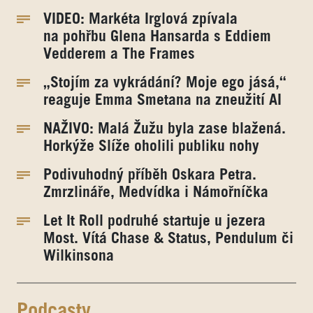
VIDEO: Markéta Irglová zpívala
na pohřbu Glena Hansarda s Eddiem
Vedderem a The Frames
„Stojím za vykrádání? Moje ego jásá,“
reaguje Emma Smetana na zneužití AI
NAŽIVO: Malá Žužu byla zase blažená.
Horkýže Slíže oholili publiku nohy
Podivuhodný příběh Oskara Petra.
Zmrzlináře, Medvídka i Námořníčka
Let It Roll podruhé startuje u jezera
Most. Vítá Chase & Status, Pendulum či
Wilkinsona
Podcasty