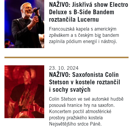
NAŽIVO: Jiskřivá show Electro
Deluxe s B‑Side Bandem
roztančila Lucernu
Francouzská kapela s americkým
zpěvákem a s českým big bandem
zaplnila pódium energií i nástroji.
23. 10. 2024
NAŽIVO: Saxofonista Colin
Stetson v kostele roztančil
i sochy svatých
Colin Stetson ve své autorské hudbě
posouvá hranice hry na saxofon.
Koncertem poctil atmosférické
prostory pražského kostela
Nejsvětějšího srdce Páně.