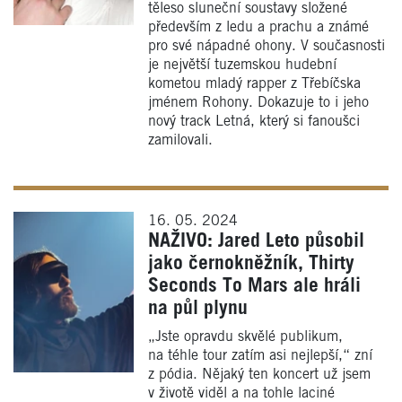
těleso sluneční soustavy složené
především z ledu a prachu a známé
pro své nápadné ohony. V současnosti
je největší tuzemskou hudební
kometou mladý rapper z Třebíčska
jménem Rohony. Dokazuje to i jeho
nový track Letná, který si fanoušci
zamilovali.
16. 05. 2024
NAŽIVO: Jared Leto působil
jako černokněžník, Thirty
Seconds To Mars ale hráli
na půl plynu
„Jste opravdu skvělé publikum,
na téhle tour zatím asi nejlepší,“ zní
z pódia. Nějaký ten koncert už jsem
v životě viděl a na tohle laciné