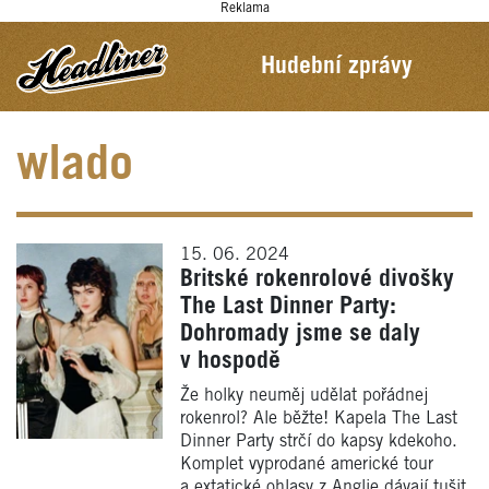
Reklama
Hudební zprávy
wlado
15. 06. 2024
Britské rokenrolové divošky
The Last Dinner Party:
Dohromady jsme se daly
v hospodě
Že holky neuměj udělat pořádnej
rokenrol? Ale běžte! Kapela The Last
Dinner Party strčí do kapsy kdekoho.
Komplet vyprodané americké tour
a extatické ohlasy z Anglie dávají tušit,