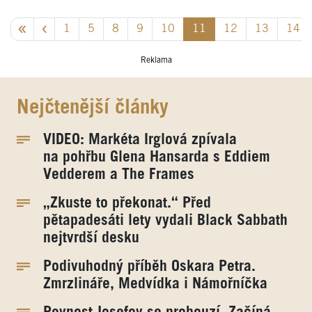
1
5
8
9
10
11
12
13
14
Reklama
Nejčtenější články
VIDEO: Markéta Irglová zpívala
na pohřbu Glena Hansarda s Eddiem
Vedderem a The Frames
„Zkuste to překonat.“ Před
pětapadesáti lety vydali Black Sabbath
nejtvrdší desku
Podivuhodný příběh Oskara Petra.
Zmrzlináře, Medvídka i Námořníčka