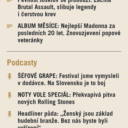
Pevnost Josefov se probouzí. Začíná
Brutal Assault, slibuje legendy
i čerstvou krev
ALBUM MĚSÍCE: Nejlepší Madonna za
posledních 20 let. Znovuzjevení popové
veteránky
Podcasty
ŠÉFOVÉ GRAPE: Festival jsme vymysleli
v dodávce. Na Slovensku je to boj
NOTY VOLE SPECIÁL: Překvapivá pitva
nových Rolling Stones
Headliner půda: „Ženský jsou základ
hudební branže. Bez nás byste byli