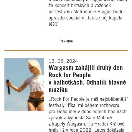
že koncert britských divoženek
na festivalu Metronome Prague bude
opravdu speciální. Jak se něj kapela
těší?
Reklama
13. 06. 2024
Wargasm zahájili druhý den
Rock for People
v kalhotkách. Odhalili hlavně
muziku
„Rock For People je náš nejoblíbenější
festival,“ říkal mi během rozhovoru
pro Headliner v dopoledních hodinách
zpěvák a kytarista Sam Matlock
z kapely Wargasm. Ta Hradci Králové
hrála již v roce 2022. Letos dokázala