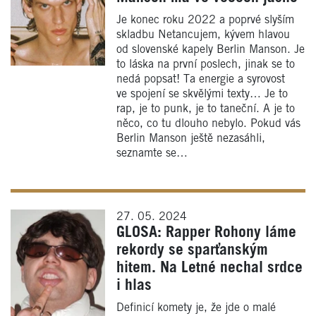
Je konec roku 2022 a poprvé slyším
skladbu Netancujem, kývem hlavou
od slovenské kapely Berlin Manson. Je
to láska na první poslech, jinak se to
nedá popsat! Ta energie a syrovost
ve spojení se skvělými texty… Je to
rap, je to punk, je to taneční. A je to
něco, co tu dlouho nebylo. Pokud vás
Berlin Manson ještě nezasáhli,
seznamte se…
27. 05. 2024
GLOSA: Rapper Rohony láme
rekordy se sparťanským
hitem. Na Letné nechal srdce
i hlas
Definicí komety je, že jde o malé