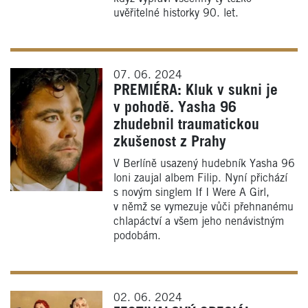
uvěřitelné historky 90. let.
07. 06. 2024
PREMIÉRA: Kluk v sukni je
v pohodě. Yasha 96
zhudebnil traumatickou
zkušenost z Prahy
V Berlíně usazený hudebník Yasha 96
loni zaujal albem Filip. Nyní přichází
s novým singlem If I Were A Girl,
v němž se vymezuje vůči přehnanému
chlapáctví a všem jeho nenávistným
podobám.
02. 06. 2024