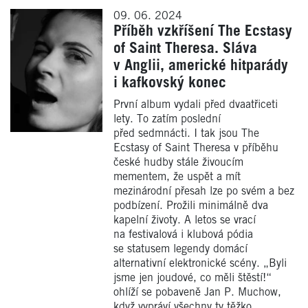
09. 06. 2024
Příběh vzkříšení The Ecstasy
of Saint Theresa. Sláva
v Anglii, americké hitparády
i kafkovský konec
První album vydali před dvaatřiceti
lety. To zatím poslední
před sedmnácti. I tak jsou The
Ecstasy of Saint Theresa v příběhu
české hudby stále živoucím
mementem, že uspět a mít
mezinárodní přesah lze po svém a bez
podbízení. Prožili minimálně dva
kapelní životy. A letos se vrací
na festivalová i klubová pódia
se statusem legendy domácí
alternativní elektronické scény. „Byli
jsme jen joudové, co měli štěstí!“
ohlíží se pobaveně Jan P. Muchow,
když vypráví všechny ty těžko