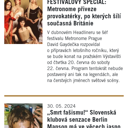
FESTIVALOVÝ SPECIÁL:
Metronome přiveze
provokatérky, po kterých šílí
současná Británie
V dubnovém Headlineru se šéf
festivalu Metronome Prague
David Gaydečka rozpovídal
o přípravách letošního ročníku, který
se bude konat na pražském Výstavišti
od čtvrtka 20. června do soboty
22. června. Program tentokrát nebude
postavený ani tak na legendách, ale
na čerstvých jménech světové scény.
30. 05. 2024
„Smrt fašismu!“ Slovenská
klubová senzace Berlin
Manson má ve věcech jasno